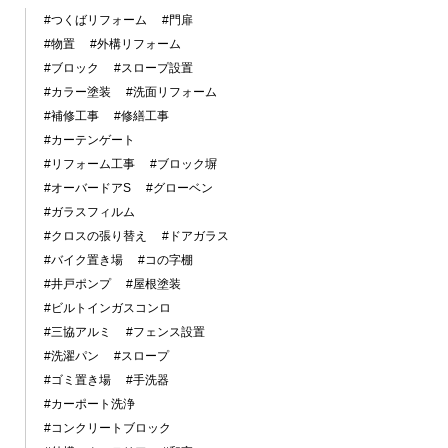
#つくばリフォーム
#門扉
#物置
#外構リフォーム
#ブロック
#スロープ設置
#カラー塗装
#洗面リフォーム
#補修工事
#修繕工事
#カーテンゲート
#リフォーム工事
#ブロック塀
#オーバードアS
#グローベン
#ガラスフィルム
#クロスの張り替え
#ドアガラス
#バイク置き場
#コの字棚
#井戸ポンプ
#屋根塗装
#ビルトインガスコンロ
#三協アルミ
#フェンス設置
#洗濯パン
#スロープ
#ゴミ置き場
#手洗器
#カーポート洗浄
#コンクリートブロック