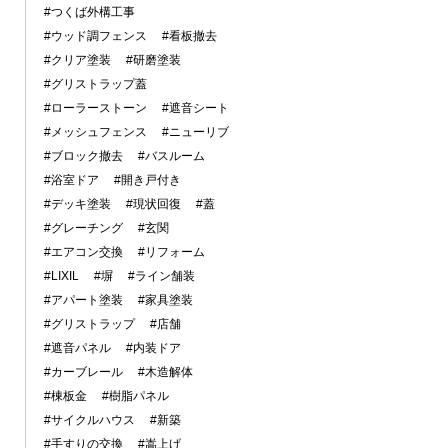
#つくば外構工事
#ウッド調フェンス
#看板撤去
#クリア塗装
#研磨塗装
#グリストラップ蓋
#ローラーストーン
#遮音シート
#メッシュフェンス
#ニューリブ
#ブロック撤去
#バスルーム
#浴室ドア
#開き戸付き
#デッキ塗装
#現状回復
#蓋
#グレーチング
#玄関
#エアコン交換
#リフォーム
#LIXIL
#塀
#ライン舗装
#アパート塗装
#家具塗装
#グリストラップ
#店舗
#遮音パネル
#内装ドア
#カーブレール
#木造解体
#棟板金
#樹脂パネル
#サイクルハウス
#新築
#手すりの交換
#嵩上げ