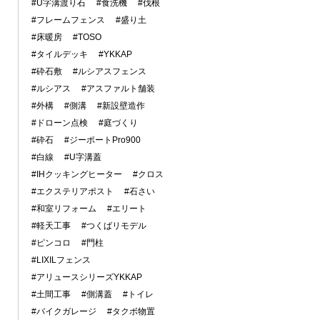
#U字溝渡り石
#食洗機
#伐根
#フレームフェンス
#盛り土
#床暖房
#TOSO
#タイルデッキ
#YKKAP
#砕石敷
#ルシアスフェンス
#ルシアス
#アスファルト舗装
#外構
#側溝
#新設壁造作
#ドローン点検
#庭づくり
#砕石
#ジーポートPro900
#白線
#U字溝蓋
#IHクッキングヒーター
#クロス
#エクステリアポスト
#石さい
#和室リフォーム
#エリート
#軽天工事
#つくばリモデル
#ピンコロ
#門柱
#LIXILフェンス
#アリュースシリーズYKKAP
#土間工事
#側溝蓋
#トイレ
#バイクガレージ
#タクボ物置