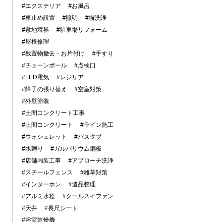
#エクステリア
#お風呂
#車止め設置
#照明
#塀洗浄
#敷地境界
#駐車場リフォーム
#屋根修理
#残置物撤去・お片付け
#手すり
#チェーンポール
#点検口
#LED電気
#レジリア
#障子の張り替え
#空室対策
#外壁塗装
#土間コンクリート工事
#土間コンクリート
#ライン施工
#ウォシュレット
#バスタブ
#水廻り
#ガルバリウム鋼板
#店舗内装工事
#アプローチ洗浄
#スチールフェンス
#雑草対策
#インターホン
#遺品整理
#アルミ水栓
#クールスイファン
#天井
#長尺シート
#浴室乾燥機