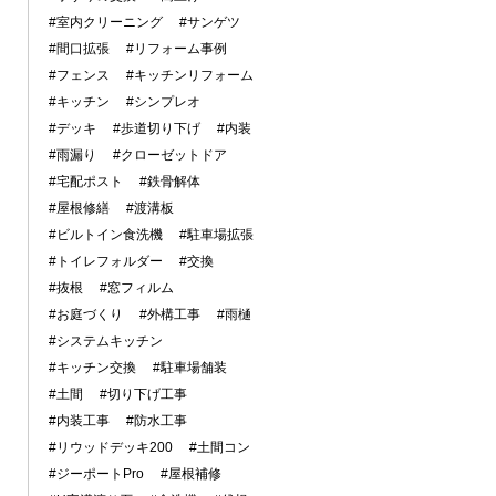
#室内クリーニング
#サンゲツ
#間口拡張
#リフォーム事例
#フェンス
#キッチンリフォーム
#キッチン
#シンプレオ
#デッキ
#歩道切り下げ
#内装
#雨漏り
#クローゼットドア
#宅配ポスト
#鉄骨解体
#屋根修繕
#渡溝板
#ビルトイン食洗機
#駐車場拡張
#トイレフォルダー
#交換
#抜根
#窓フィルム
#お庭づくり
#外構工事
#雨樋
#システムキッチン
#キッチン交換
#駐車場舗装
#土間
#切り下げ工事
#内装工事
#防水工事
#リウッドデッキ200
#土間コン
#ジーポートPro
#屋根補修