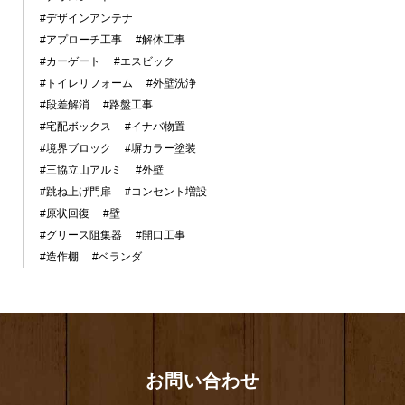
#デザインアンテナ
#アプローチ工事
#解体工事
#カーゲート
#エスビック
#トイレリフォーム
#外壁洗浄
#段差解消
#路盤工事
#宅配ボックス
#イナバ物置
#境界ブロック
#塀カラー塗装
#三協立山アルミ
#外壁
#跳ね上げ門扉
#コンセント増設
#原状回復
#壁
#グリース阻集器
#開口工事
#造作棚
#ベランダ
お問い合わせ