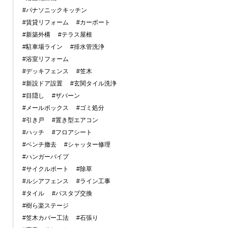
#パナソニックキッチン
#賃貸リフォーム
#カーポート
#新築外構
#テラス屋根
#駐車場ライン
#排水管洗浄
#浴室リフォーム
#デッキフェンス
#笠木
#新設ドア設置
#玄関タイル洗浄
#目隠し
#ザバーン
#メールボックス
#ゴミ処分
#引き戸
#置き型エアコン
#ハッチ
#フロアシート
#ベンチ撤去
#シャッター修理
#ハンガーパイプ
#サイクルポート
#除草
#ルシアフェンス
#ライン工事
#タイル
#バスタブ交換
#樹ら楽ステージ
#笠木カバー工法
#石張り