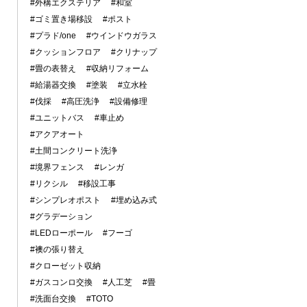
#外構エクステリア
#和室
#ゴミ置き場移設
#ポスト
#プラド/one
#ウインドウガラス
#クッションフロア
#クリナップ
#畳の表替え
#収納リフォーム
#給湯器交換
#塗装
#立水栓
#伐採
#高圧洗浄
#設備修理
#ユニットバス
#車止め
#アクアオート
#土間コンクリート洗浄
#境界フェンス
#レンガ
#リクシル
#移設工事
#シンプレオポスト
#埋め込み式
#グラデーション
#LEDローポール
#フーゴ
#襖の張り替え
#クローゼット収納
#ガスコンロ交換
#人工芝
#畳
#洗面台交換
#TOTO