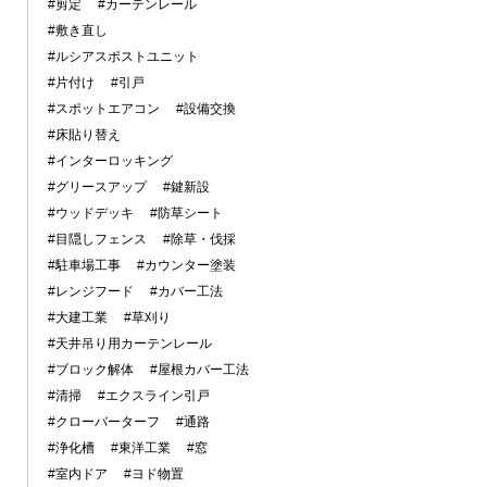
#剪定
#カーテンレール
#敷き直し
#ルシアスポストユニット
#片付け
#引戸
#スポットエアコン
#設備交換
#床貼り替え
#インターロッキング
#グリースアップ
#鍵新設
#ウッドデッキ
#防草シート
#目隠しフェンス
#除草・伐採
#駐車場工事
#カウンター塗装
#レンジフード
#カバー工法
#大建工業
#草刈り
#天井吊り用カーテンレール
#ブロック解体
#屋根カバー工法
#清掃
#エクスライン引戸
#クローバーターフ
#通路
#浄化槽
#東洋工業
#窓
#室内ドア
#ヨド物置