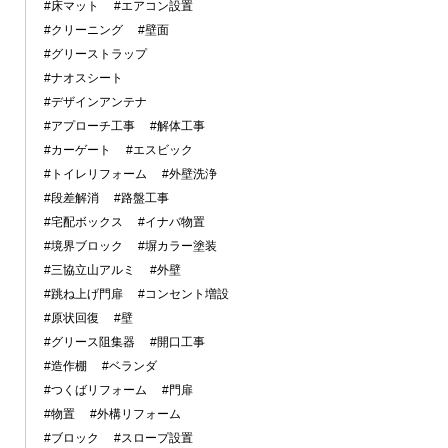
#床マット
#エアコン設置
#クリーニング
#壁面
#グリーストラップ
#ナオスシート
#デザインアンテナ
#アプローチ工事
#解体工事
#カーゲート
#エスビック
#トイレリフォーム
#外壁洗浄
#段差解消
#路盤工事
#宅配ボックス
#イナバ物置
#境界ブロック
#塀カラー塗装
#三協立山アルミ
#外壁
#跳ね上げ門扉
#コンセント増設
#原状回復
#壁
#グリース阻集器
#開口工事
#造作棚
#ベランダ
#つくばリフォーム
#門扉
#物置
#外構リフォーム
#ブロック
#スロープ設置