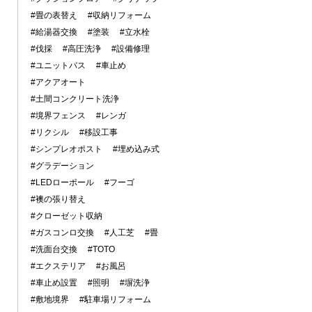
#畳の表替え
#収納リフォーム
#給湯器交換
#塗装
#立水栓
#伐採
#高圧洗浄
#設備修理
#ユニットバス
#車止め
#アクアオート
#土間コンクリート洗浄
#境界フェンス
#レンガ
#リクシル
#移設工事
#シンプレオポスト
#埋め込み式
#グラデーション
#LEDローポール
#フーゴ
#襖の張り替え
#クローゼット収納
#ガスコンロ交換
#人工芝
#畳
#洗面台交換
#TOTO
#エクステリア
#お風呂
#車止め設置
#照明
#塀洗浄
#敷地境界
#駐車場リフォーム