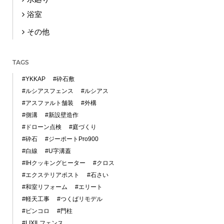
浴室
その他
TAGS
#YKKAP
#砕石敷
#ルシアスフェンス
#ルシアス
#アスファルト舗装
#外構
#側溝
#新設壁造作
#ドローン点検
#庭づくり
#砕石
#ジーポートPro900
#白線
#U字溝蓋
#IHクッキングヒーター
#クロス
#エクステリアポスト
#石さい
#和室リフォーム
#エリート
#軽天工事
#つくばリモデル
#ピンコロ
#門柱
#LIXILフェンス