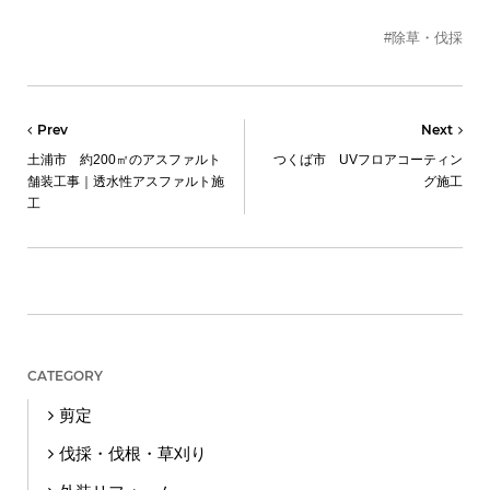
#除草・伐採
Prev
Next
土浦市 約200㎡のアスファルト
つくば市 UVフロアコーティン
舗装工事｜透水性アスファルト施
グ施工
工
CATEGORY
剪定
伐採・伐根・草刈り