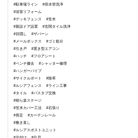
#駐車場ライン
#排水管洗浄
#浴室リフォーム
#デッキフェンス
#笠木
#新設ドア設置
#玄関タイル洗浄
#目隠し
#ザバーン
#メールボックス
#ゴミ処分
#引き戸
#置き型エアコン
#ハッチ
#フロアシート
#ベンチ撤去
#シャッター修理
#ハンガーパイプ
#サイクルポート
#除草
#ルシアフェンス
#ライン工事
#タイル
#バスタブ交換
#樹ら楽ステージ
#笠木カバー工法
#石張り
#剪定
#カーテンレール
#敷き直し
#ルシアスポストユニット
#片付け
#引戸