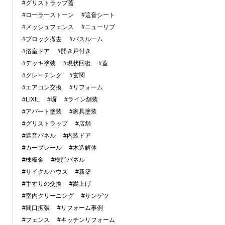
#グリストラップ蓋
#ローラーストーン
#遮音シート
#メッシュフェンス
#ニューリブ
#ブロック撤去
#バスルーム
#浴室ドア
#開き戸付き
#デッキ塗装
#現状回復
#蓋
#グレーチング
#玄関
#エアコン交換
#リフォーム
#LIXIL
#塀
#ライン舗装
#アパート塗装
#家具塗装
#グリストラップ
#店舗
#遮音パネル
#内装ドア
#カーブレール
#木造解体
#棟板金
#樹脂パネル
#サイクルハウス
#新築
#手すりの交換
#嵩上げ
#室内クリーニング
#サンゲツ
#間口拡張
#リフォーム事例
#フェンス
#キッチンリフォーム