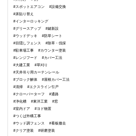
#スポットエアコン
#設備交換
#床貼り替え
#インターロッキング
#グリースアップ
#鍵新設
#ウッドデッキ
#防草シート
#目隠しフェンス
#除草・伐採
#駐車場工事
#カウンター塗装
#レンジフード
#カバー工法
#大建工業
#草刈り
#天井吊り用カーテンレール
#ブロック解体
#屋根カバー工法
#清掃
#エクスライン引戸
#クローバーターフ
#通路
#浄化槽
#東洋工業
#窓
#室内ドア
#ヨド物置
#つくば外構工事
#ウッド調フェンス
#看板撤去
#クリア塗装
#研磨塗装