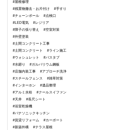
#屋根修理
#残置物撤去・お片付け
#手すり
#チェーンポール
#点検口
#LED電気
#レジリア
#障子の張り替え
#空室対策
#外壁塗装
#土間コンクリート工事
#土間コンクリート
#ライン施工
#ウォシュレット
#バスタブ
#水廻り
#ガルバリウム鋼板
#店舗内装工事
#アプローチ洗浄
#スチールフェンス
#雑草対策
#インターホン
#遺品整理
#アルミ水栓
#クールスイファン
#天井
#長尺シート
#浴室乾燥機
#パナソニックキッチン
#賃貸リフォーム
#カーポート
#新築外構
#テラス屋根