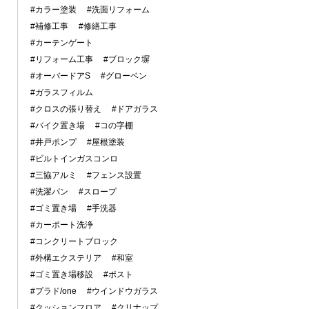
#カラー塗装
#洗面リフォーム
#補修工事
#修繕工事
#カーテンゲート
#リフォーム工事
#ブロック塀
#オーバードアS
#グローベン
#ガラスフィルム
#クロスの張り替え
#ドアガラス
#バイク置き場
#コの字棚
#井戸ポンプ
#屋根塗装
#ビルトインガスコンロ
#三協アルミ
#フェンス設置
#洗濯パン
#スロープ
#ゴミ置き場
#手洗器
#カーポート洗浄
#コンクリートブロック
#外構エクステリア
#和室
#ゴミ置き場移設
#ポスト
#プラド/one
#ウインドウガラス
#クッションフロア
#クリナップ