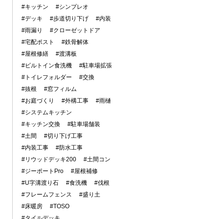
#キッチン
#シンプレオ
#デッキ
#歩道切り下げ
#内装
#雨漏り
#クローゼットドア
#宅配ポスト
#鉄骨解体
#屋根修繕
#渡溝板
#ビルトイン食洗機
#駐車場拡張
#トイレフォルダー
#交換
#抜根
#窓フィルム
#お庭づくり
#外構工事
#雨樋
#システムキッチン
#キッチン交換
#駐車場舗装
#土間
#切り下げ工事
#内装工事
#防水工事
#リウッドデッキ200
#土間コン
#ジーポートPro
#屋根補修
#U字溝渡り石
#食洗機
#伐根
#フレームフェンス
#盛り土
#床暖房
#TOSO
#タイルデッキ