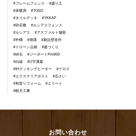
#フレームフェンス
#盛り土
#床暖房
#TOSO
#タイルデッキ
#YKKAP
#砕石敷
#ルシアスフェンス
#ルシアス
#アスファルト舗装
#外構
#側溝
#新設壁造作
#ドローン点検
#庭づくり
#砕石
#ジーポートPro900
#白線
#U字溝蓋
#IHクッキングヒーター
#クロス
#エクステリアポスト
#石さい
#和室リフォーム
#エリート
#軽天工事
お問い合わせ