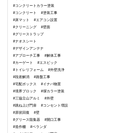
#コンクリートカラー塗装
#コンクリート
#塗装工事
#床マット
#エアコン設置
#クリーニング
#壁面
#グリーストラップ
#ナオスシート
#デザインアンテナ
#アプローチ工事
#解体工事
#カーゲート
#エスビック
#トイレリフォーム
#外壁洗浄
#段差解消
#路盤工事
#宅配ボックス
#イナバ物置
#境界ブロック
#塀カラー塗装
#三協立山アルミ
#外壁
#跳ね上げ門扉
#コンセント増設
#原状回復
#壁
#グリース阻集器
#開口工事
#造作棚
#ベランダ