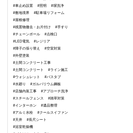
#車止め設置
#照明
#塀洗浄
#敷地境界
#駐車場リフォーム
#屋根修理
#残置物撤去・お片付け
#手すり
#チェーンポール
#点検口
#LED電気
#レジリア
#障子の張り替え
#空室対策
#外壁塗装
#土間コンクリート工事
#土間コンクリート
#ライン施工
#ウォシュレット
#バスタブ
#水廻り
#ガルバリウム鋼板
#店舗内装工事
#アプローチ洗浄
#スチールフェンス
#雑草対策
#インターホン
#遺品整理
#アルミ水栓
#クールスイファン
#天井
#長尺シート
#浴室乾燥機