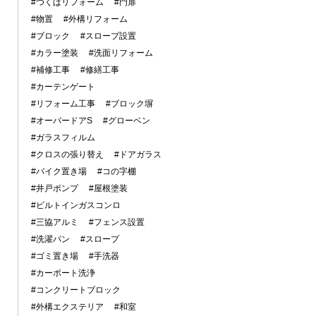
#つくばリフォーム
#門扉
#物置
#外構リフォーム
#ブロック
#スロープ設置
#カラー塗装
#洗面リフォーム
#補修工事
#修繕工事
#カーテンゲート
#リフォーム工事
#ブロック塀
#オーバードアS
#グローベン
#ガラスフィルム
#クロスの張り替え
#ドアガラス
#バイク置き場
#コの字棚
#井戸ポンプ
#屋根塗装
#ビルトインガスコンロ
#三協アルミ
#フェンス設置
#洗濯パン
#スロープ
#ゴミ置き場
#手洗器
#カーポート洗浄
#コンクリートブロック
#外構エクステリア
#和室