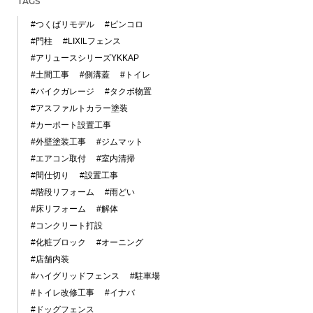
TAGS
#つくばリモデル
#ピンコロ
#門柱
#LIXILフェンス
#アリュースシリーズYKKAP
#土間工事
#側溝蓋
#トイレ
#バイクガレージ
#タクボ物置
#アスファルトカラー塗装
#カーポート設置工事
#外壁塗装工事
#ジムマット
#エアコン取付
#室内清掃
#間仕切り
#設置工事
#階段リフォーム
#雨どい
#床リフォーム
#解体
#コンクリート打設
#化粧ブロック
#オーニング
#店舗内装
#ハイグリッドフェンス
#駐車場
#トイレ改修工事
#イナバ
#ドッグフェンス