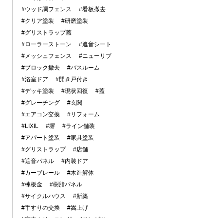
#ウッド調フェンス
#看板撤去
#クリア塗装
#研磨塗装
#グリストラップ蓋
#ローラーストーン
#遮音シート
#メッシュフェンス
#ニューリブ
#ブロック撤去
#バスルーム
#浴室ドア
#開き戸付き
#デッキ塗装
#現状回復
#蓋
#グレーチング
#玄関
#エアコン交換
#リフォーム
#LIXIL
#塀
#ライン舗装
#アパート塗装
#家具塗装
#グリストラップ
#店舗
#遮音パネル
#内装ドア
#カーブレール
#木造解体
#棟板金
#樹脂パネル
#サイクルハウス
#新築
#手すりの交換
#嵩上げ