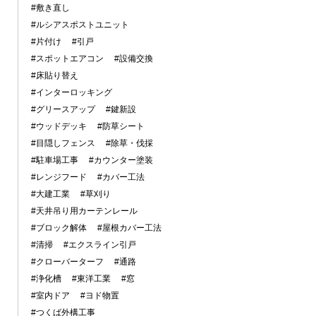
#敷き直し
#ルシアスポストユニット
#片付け
#引戸
#スポットエアコン
#設備交換
#床貼り替え
#インターロッキング
#グリースアップ
#鍵新設
#ウッドデッキ
#防草シート
#目隠しフェンス
#除草・伐採
#駐車場工事
#カウンター塗装
#レンジフード
#カバー工法
#大建工業
#草刈り
#天井吊り用カーテンレール
#ブロック解体
#屋根カバー工法
#清掃
#エクスライン引戸
#クローバーターフ
#通路
#浄化槽
#東洋工業
#窓
#室内ドア
#ヨド物置
#つくば外構工事