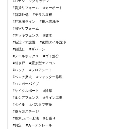
#パナソニックキッチン
#賃貸リフォーム
#カーポート
#新築外構
#テラス屋根
#駐車場ライン
#排水管洗浄
#浴室リフォーム
#デッキフェンス
#笠木
#新設ドア設置
#玄関タイル洗浄
#目隠し
#ザバーン
#メールボックス
#ゴミ処分
#引き戸
#置き型エアコン
#ハッチ
#フロアシート
#ベンチ撤去
#シャッター修理
#ハンガーパイプ
#サイクルポート
#除草
#ルシアフェンス
#ライン工事
#タイル
#バスタブ交換
#樹ら楽ステージ
#笠木カバー工法
#石張り
#剪定
#カーテンレール