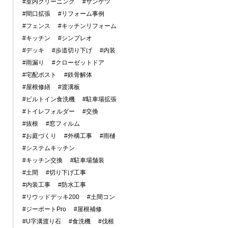
#室内クリーニング
#サンゲツ
#間口拡張
#リフォーム事例
#フェンス
#キッチンリフォーム
#キッチン
#シンプレオ
#デッキ
#歩道切り下げ
#内装
#雨漏り
#クローゼットドア
#宅配ポスト
#鉄骨解体
#屋根修繕
#渡溝板
#ビルトイン食洗機
#駐車場拡張
#トイレフォルダー
#交換
#抜根
#窓フィルム
#お庭づくり
#外構工事
#雨樋
#システムキッチン
#キッチン交換
#駐車場舗装
#土間
#切り下げ工事
#内装工事
#防水工事
#リウッドデッキ200
#土間コン
#ジーポートPro
#屋根補修
#U字溝渡り石
#食洗機
#伐根