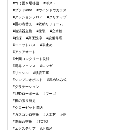
#ゴミ置き場移設
#ポスト
#プラド/one
#ウインドウガラス
#クッションフロア
#クリナップ
#畳の表替え
#収納リフォーム
#給湯器交換
#塗装
#立水栓
#伐採
#高圧洗浄
#設備修理
#ユニットバス
#車止め
#アクアオート
#土間コンクリート洗浄
#境界フェンス
#レンガ
#リクシル
#移設工事
#シンプレオポスト
#埋め込み式
#グラデーション
#LEDローポール
#フーゴ
#襖の張り替え
#クローゼット収納
#ガスコンロ交換
#人工芝
#畳
#洗面台交換
#TOTO
#エクステリア
#お風呂