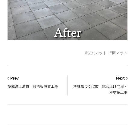
#ジムマット
#床マット
Prev
Next
茨城県土浦市 渡溝板設置工事
茨城県つくば市 跳ね上げ門扉・
柱交換工事