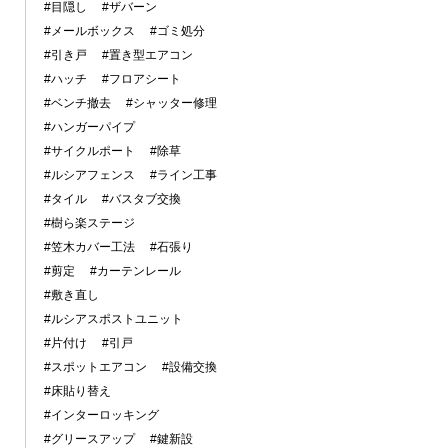
#目隠し
#ザバーン
#メールボックス
#ゴミ処分
#引き戸
#置き型エアコン
#ハッチ
#フロアシート
#ベンチ撤去
#シャッター修理
#ハンガーパイプ
#サイクルポート
#除草
#ルシアフェンス
#ライン工事
#タイル
#バスタブ交換
#樹ら楽ステージ
#笠木カバー工法
#石張り
#剪定
#カーテンレール
#敷き直し
#ルシアスポストユニット
#片付け
#引戸
#スポットエアコン
#設備交換
#床貼り替え
#インターロッキング
#グリースアップ
#鍵新設