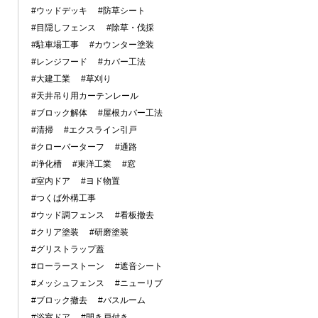
#ウッドデッキ
#防草シート
#目隠しフェンス
#除草・伐採
#駐車場工事
#カウンター塗装
#レンジフード
#カバー工法
#大建工業
#草刈り
#天井吊り用カーテンレール
#ブロック解体
#屋根カバー工法
#清掃
#エクスライン引戸
#クローバーターフ
#通路
#浄化槽
#東洋工業
#窓
#室内ドア
#ヨド物置
#つくば外構工事
#ウッド調フェンス
#看板撤去
#クリア塗装
#研磨塗装
#グリストラップ蓋
#ローラーストーン
#遮音シート
#メッシュフェンス
#ニューリブ
#ブロック撤去
#バスルーム
#浴室ドア
#開き戸付き