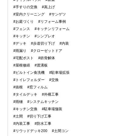
#手すりの交換
#嵩上げ
#室内クリーニング
#サンゲツ
#お庭づくり
#リフォーム事例
#フェンス
#キッチンリフォーム
#キッチン
#シンプレオ
#デッキ
#歩道切り下げ
#内装
#雨漏り
#クローゼットドア
#宅配ポスト
#鉄骨解体
#屋根修繕
#渡溝板
#ビルトイン食洗機
#駐車場拡張
#トイレフォルダー
#交換
#抜根
#窓フィルム
#タイルデッキ
#外構工事
#雨樋
#システムキッチン
#キッチン交換
#駐車場舗装
#土間
#切り下げ工事
#内装工事
#防水工事
#リウッドデッキ200
#土間コン