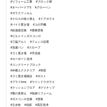
#リフォーム工事
#ブロック塀
#オーバードアS
#グローベン
#ガラスフィルム
#クロスの張り替え
#ドアガラス
#バイク置き場
#コの字棚
#給湯器交換
#屋根塗装
#ビルトインガスコンロ
#三協アルミ
#フェンス設置
#洗濯パン
#スロープ
#ゴミ置き場
#手洗器
#カーポート洗浄
#コンクリートブロック
#外構エクステリア
#和室
#ゴミ置き場移設
#ポスト
#プラド/one
#ウインドウガラス
#クッションフロア
#クリナップ
#畳の表替え
#収納リフォーム
#ガスコンロ交換
#塗装
#立水栓
#伐採
#高圧洗浄