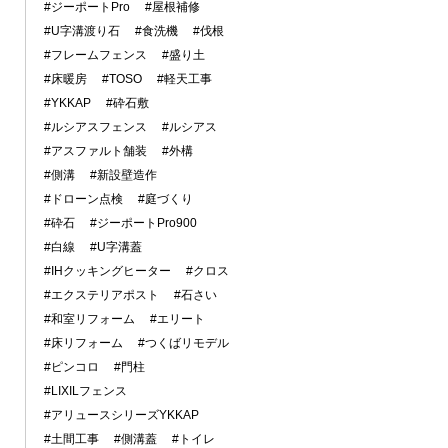
#ジーポートPro
#屋根補修
#U字溝渡り石
#食洗機
#伐根
#フレームフェンス
#盛り土
#床暖房
#TOSO
#軽天工事
#YKKAP
#砕石敷
#ルシアスフェンス
#ルシアス
#アスファルト舗装
#外構
#側溝
#新設壁造作
#ドローン点検
#庭づくり
#砕石
#ジーポートPro900
#白線
#U字溝蓋
#IHクッキングヒーター
#クロス
#エクステリアポスト
#石さい
#和室リフォーム
#エリート
#床リフォーム
#つくばリモデル
#ピンコロ
#門柱
#LIXILフェンス
#アリュースシリーズYKKAP
#土間工事
#側溝蓋
#トイレ