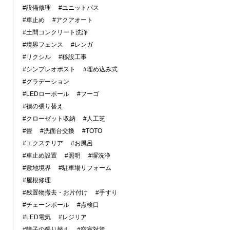
#設備修理
#ユニットバス
#車止め
#アクアオート
#土間コンクリート洗浄
#境界フェンス
#レンガ
#リクシル
#移設工事
#シンプレオポスト
#埋め込み式
#グラデーション
#LEDローポール
#フーゴ
#襖の張り替え
#クローゼット収納
#人工芝
#畳
#洗面台交換
#TOTO
#エクステリア
#お風呂
#車止め設置
#照明
#塀洗浄
#敷地境界
#駐車場リフォーム
#屋根修理
#残置物撤去・お片付け
#手すり
#チェーンポール
#点検口
#LED電気
#レジリア
#障子の張り替え
#空室対策