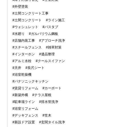
#外壁塗装
#土間コンクリート工事
#土間コンクリート
#ライン施工
#ウォシュレット
#バスタブ
#水廻り
#ガルバリウム鋼板
#店舗内装工事
#アプローチ洗浄
#スチールフェンス
#雑草対策
#インターホン
#遺品整理
#アルミ水栓
#クールスイファン
#天井
#長尺シート
#浴室乾燥機
#パナソニックキッチン
#賃貸リフォーム
#カーポート
#新築外構
#テラス屋根
#駐車場ライン
#排水管洗浄
#浴室リフォーム
#デッキフェンス
#笠木
#新設ドア設置
#玄関タイル洗浄