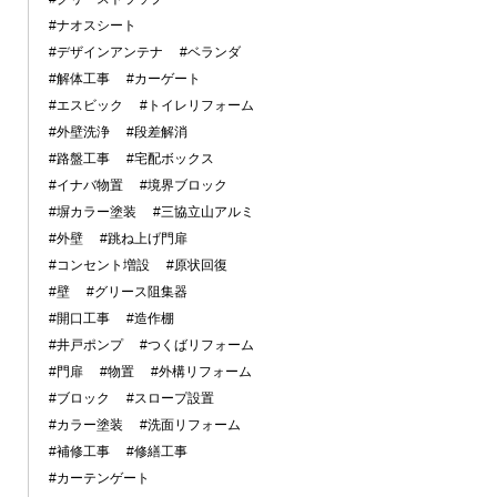
#ナオスシート
#デザインアンテナ
#ベランダ
#解体工事
#カーゲート
#エスビック
#トイレリフォーム
#外壁洗浄
#段差解消
#路盤工事
#宅配ボックス
#イナバ物置
#境界ブロック
#塀カラー塗装
#三協立山アルミ
#外壁
#跳ね上げ門扉
#コンセント増設
#原状回復
#壁
#グリース阻集器
#開口工事
#造作棚
#井戸ポンプ
#つくばリフォーム
#門扉
#物置
#外構リフォーム
#ブロック
#スロープ設置
#カラー塗装
#洗面リフォーム
#補修工事
#修繕工事
#カーテンゲート