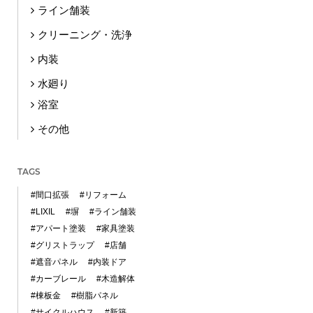
ライン舗装
クリーニング・洗浄
内装
水廻り
浴室
その他
TAGS
#間口拡張
#リフォーム
#LIXIL
#塀
#ライン舗装
#アパート塗装
#家具塗装
#グリストラップ
#店舗
#遮音パネル
#内装ドア
#カーブレール
#木造解体
#棟板金
#樹脂パネル
#サイクルハウス
#新築