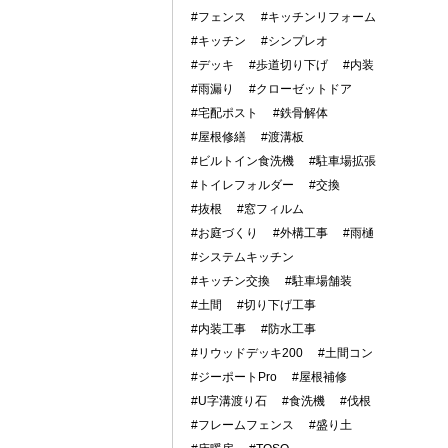
#フェンス
#キッチンリフォーム
#キッチン
#シンプレオ
#デッキ
#歩道切り下げ
#内装
#雨漏り
#クローゼットドア
#宅配ポスト
#鉄骨解体
#屋根修繕
#渡溝板
#ビルトイン食洗機
#駐車場拡張
#トイレフォルダー
#交換
#抜根
#窓フィルム
#お庭づくり
#外構工事
#雨樋
#システムキッチン
#キッチン交換
#駐車場舗装
#土間
#切り下げ工事
#内装工事
#防水工事
#リウッドデッキ200
#土間コン
#ジーポートPro
#屋根補修
#U字溝渡り石
#食洗機
#伐根
#フレームフェンス
#盛り土