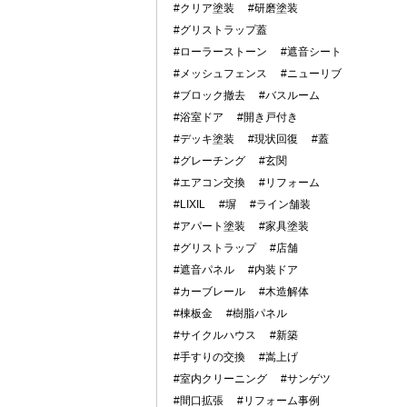
#クリア塗装
#研磨塗装
#グリストラップ蓋
#ローラーストーン
#遮音シート
#メッシュフェンス
#ニューリブ
#ブロック撤去
#バスルーム
#浴室ドア
#開き戸付き
#デッキ塗装
#現状回復
#蓋
#グレーチング
#玄関
#エアコン交換
#リフォーム
#LIXIL
#塀
#ライン舗装
#アパート塗装
#家具塗装
#グリストラップ
#店舗
#遮音パネル
#内装ドア
#カーブレール
#木造解体
#棟板金
#樹脂パネル
#サイクルハウス
#新築
#手すりの交換
#嵩上げ
#室内クリーニング
#サンゲツ
#間口拡張
#リフォーム事例