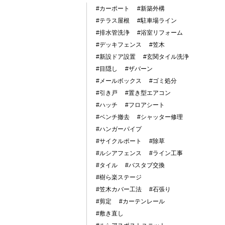
#カーポート
#新築外構
#テラス屋根
#駐車場ライン
#排水管洗浄
#浴室リフォーム
#デッキフェンス
#笠木
#新設ドア設置
#玄関タイル洗浄
#目隠し
#ザバーン
#メールボックス
#ゴミ処分
#引き戸
#置き型エアコン
#ハッチ
#フロアシート
#ベンチ撤去
#シャッター修理
#ハンガーパイプ
#サイクルポート
#除草
#ルシアフェンス
#ライン工事
#タイル
#バスタブ交換
#樹ら楽ステージ
#笠木カバー工法
#石張り
#剪定
#カーテンレール
#敷き直し