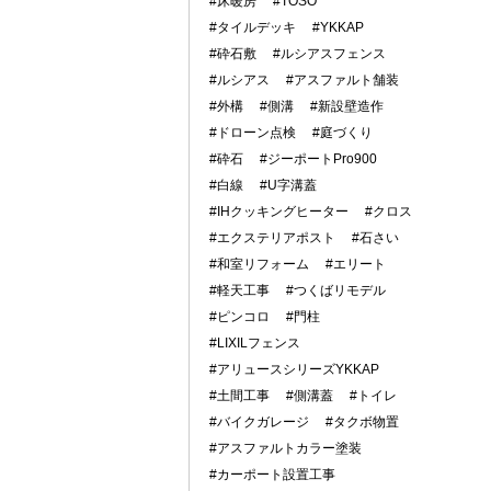
#床暖房
#TOSO
#タイルデッキ
#YKKAP
#砕石敷
#ルシアスフェンス
#ルシアス
#アスファルト舗装
#外構
#側溝
#新設壁造作
#ドローン点検
#庭づくり
#砕石
#ジーポートPro900
#白線
#U字溝蓋
#IHクッキングヒーター
#クロス
#エクステリアポスト
#石さい
#和室リフォーム
#エリート
#軽天工事
#つくばリモデル
#ピンコロ
#門柱
#LIXILフェンス
#アリュースシリーズYKKAP
#土間工事
#側溝蓋
#トイレ
#バイクガレージ
#タクボ物置
#アスファルトカラー塗装
#カーポート設置工事