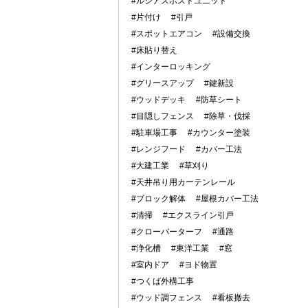
#ルシアスポストユニット
#片付け
#引戸
#スポットエアコン
#設備交換
#床貼り替え
#インターロッキング
#グリースアップ
#鍵新設
#ウッドデッキ
#防草シート
#目隠しフェンス
#除草・伐採
#駐車場工事
#カウンター塗装
#レンジフード
#カバー工法
#大建工業
#草刈り
#天井吊り用カーテンレール
#ブロック解体
#屋根カバー工法
#清掃
#エクスライン引戸
#クローバーターフ
#通路
#浄化槽
#東洋工業
#窓
#室内ドア
#ヨド物置
#つくば外構工事
#ウッド調フェンス
#看板撤去