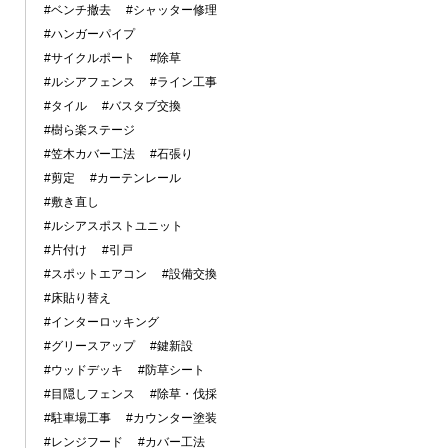
#ベンチ撤去
#シャッター修理
#ハンガーパイプ
#サイクルポート
#除草
#ルシアフェンス
#ライン工事
#タイル
#バスタブ交換
#樹ら楽ステージ
#笠木カバー工法
#石張り
#剪定
#カーテンレール
#敷き直し
#ルシアスポストユニット
#片付け
#引戸
#スポットエアコン
#設備交換
#床貼り替え
#インターロッキング
#グリースアップ
#鍵新設
#ウッドデッキ
#防草シート
#目隠しフェンス
#除草・伐採
#駐車場工事
#カウンター塗装
#レンジフード
#カバー工法