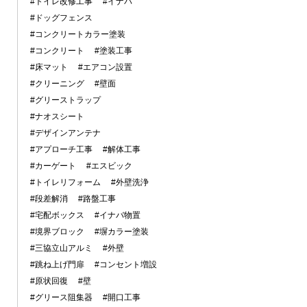
#トイレ改修工事
#イナバ
#ドッグフェンス
#コンクリートカラー塗装
#コンクリート
#塗装工事
#床マット
#エアコン設置
#クリーニング
#壁面
#グリーストラップ
#ナオスシート
#デザインアンテナ
#アプローチ工事
#解体工事
#カーゲート
#エスビック
#トイレリフォーム
#外壁洗浄
#段差解消
#路盤工事
#宅配ボックス
#イナバ物置
#境界ブロック
#塀カラー塗装
#三協立山アルミ
#外壁
#跳ね上げ門扉
#コンセント増設
#原状回復
#壁
#グリース阻集器
#開口工事