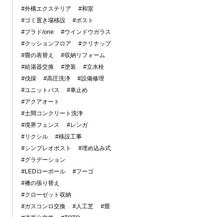
#外構エクステリア
#和室
#ゴミ置き場移設
#ポスト
#プラド/one
#ウインドウガラス
#クッションフロア
#クリナップ
#畳の表替え
#収納リフォーム
#給湯器交換
#塗装
#立水栓
#伐採
#高圧洗浄
#設備修理
#ユニットバス
#車止め
#アクアオート
#土間コンクリート洗浄
#境界フェンス
#レンガ
#リクシル
#移設工事
#シンプレオポスト
#埋め込み式
#グラデーション
#LEDローポール
#フーゴ
#襖の張り替え
#クローゼット収納
#ガスコンロ交換
#人工芝
#畳