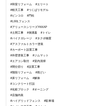
#和室リフォーム
#エリート
#軽天工事
#つくばリモデル
#ピンコロ
#門柱
#LIXILフェンス
#アリュースシリーズYKKAP
#土間工事
#側溝蓋
#トイレ
#バイクガレージ
#タクボ物置
#アスファルトカラー塗装
#カーポート設置工事
#外壁塗装工事
#ジムマット
#エアコン取付
#室内清掃
#間仕切り
#設置工事
#階段リフォーム
#雨どい
#床リフォーム
#解体
#コンクリート打設
#化粧ブロック
#オーニング
#店舗内装
#ハイグリッドフェンス
#駐車場