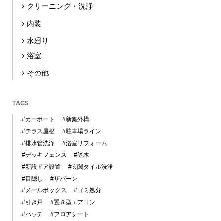
クリーニング・洗浄
内装
水廻り
浴室
その他
TAGS
#カーポート
#新築外構
#テラス屋根
#駐車場ライン
#排水管洗浄
#浴室リフォーム
#デッキフェンス
#笠木
#新設ドア設置
#玄関タイル洗浄
#目隠し
#ザバーン
#メールボックス
#ゴミ処分
#引き戸
#置き型エアコン
#ハッチ
#フロアシート