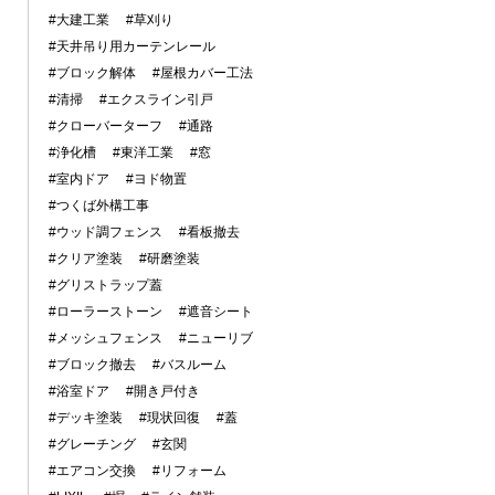
#大建工業
#草刈り
#天井吊り用カーテンレール
#ブロック解体
#屋根カバー工法
#清掃
#エクスライン引戸
#クローバーターフ
#通路
#浄化槽
#東洋工業
#窓
#室内ドア
#ヨド物置
#つくば外構工事
#ウッド調フェンス
#看板撤去
#クリア塗装
#研磨塗装
#グリストラップ蓋
#ローラーストーン
#遮音シート
#メッシュフェンス
#ニューリブ
#ブロック撤去
#バスルーム
#浴室ドア
#開き戸付き
#デッキ塗装
#現状回復
#蓋
#グレーチング
#玄関
#エアコン交換
#リフォーム