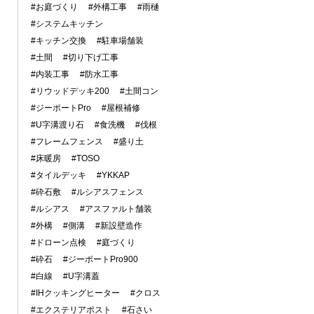
#お庭づくり
#外構工事
#雨樋
#システムキッチン
#キッチン交換
#駐車場舗装
#土間
#切り下げ工事
#内装工事
#防水工事
#リウッドデッキ200
#土間コン
#ジーポートPro
#屋根補修
#U字溝渡り石
#食洗機
#伐根
#フレームフェンス
#盛り土
#床暖房
#TOSO
#タイルデッキ
#YKKAP
#砕石敷
#ルシアスフェンス
#ルシアス
#アスファルト舗装
#外構
#側溝
#新設壁造作
#ドローン点検
#庭づくり
#砕石
#ジーポートPro900
#白線
#U字溝蓋
#IHクッキングヒーター
#クロス
#エクステリアポスト
#石さい