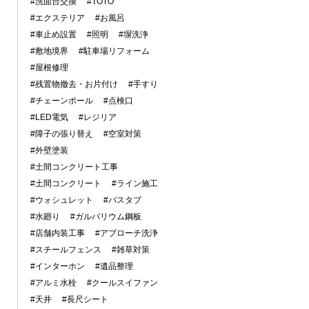
#洗面台交換
#TOTO
#エクステリア
#お風呂
#車止め設置
#照明
#塀洗浄
#敷地境界
#駐車場リフォーム
#屋根修理
#残置物撤去・お片付け
#手すり
#チェーンポール
#点検口
#LED電気
#レジリア
#障子の張り替え
#空室対策
#外壁塗装
#土間コンクリート工事
#土間コンクリート
#ライン施工
#ウォシュレット
#バスタブ
#水廻り
#ガルバリウム鋼板
#店舗内装工事
#アプローチ洗浄
#スチールフェンス
#雑草対策
#インターホン
#遺品整理
#アルミ水栓
#クールスイファン
#天井
#長尺シート