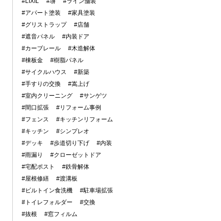
#LIXIL
#塀
#ライン舗装
#アパート塗装
#家具塗装
#グリストラップ
#店舗
#遮音パネル
#内装ドア
#カーブレール
#木造解体
#棟板金
#樹脂パネル
#サイクルハウス
#新築
#手すりの交換
#嵩上げ
#室内クリーニング
#サンゲツ
#間口拡張
#リフォーム事例
#フェンス
#キッチンリフォーム
#キッチン
#シンプレオ
#デッキ
#歩道切り下げ
#内装
#雨漏り
#クローゼットドア
#宅配ポスト
#鉄骨解体
#屋根修繕
#渡溝板
#ビルトイン食洗機
#駐車場拡張
#トイレフォルダー
#交換
#抜根
#窓フィルム