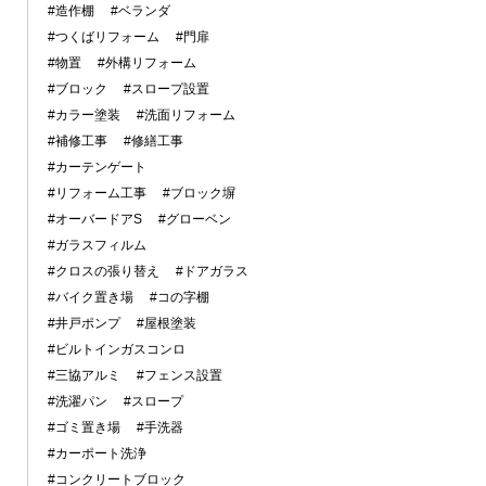
#造作棚
#ベランダ
#つくばリフォーム
#門扉
#物置
#外構リフォーム
#ブロック
#スロープ設置
#カラー塗装
#洗面リフォーム
#補修工事
#修繕工事
#カーテンゲート
#リフォーム工事
#ブロック塀
#オーバードアS
#グローベン
#ガラスフィルム
#クロスの張り替え
#ドアガラス
#バイク置き場
#コの字棚
#井戸ポンプ
#屋根塗装
#ビルトインガスコンロ
#三協アルミ
#フェンス設置
#洗濯パン
#スロープ
#ゴミ置き場
#手洗器
#カーポート洗浄
#コンクリートブロック