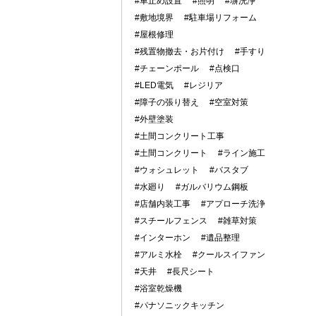
#車止め設置
#照明
#塀洗浄
#敷地境界
#駐車場リフォーム
#屋根修理
#残置物撤去・お片付け
#手すり
#チェーンポール
#点検口
#LED電気
#レジリア
#障子の張り替え
#空室対策
#外壁塗装
#土間コンクリート工事
#土間コンクリート
#ライン施工
#ウォシュレット
#バスタブ
#水廻り
#ガルバリウム鋼板
#店舗内装工事
#アプローチ洗浄
#スチールフェンス
#雑草対策
#インターホン
#遺品整理
#アルミ水栓
#クールスイファン
#天井
#長尺シート
#浴室乾燥機
#パナソニックキッチン