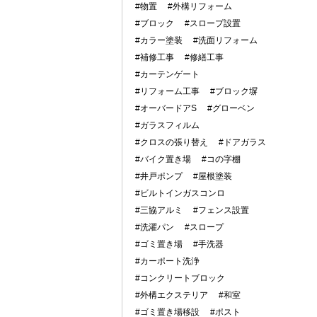
#物置
#外構リフォーム
#ブロック
#スロープ設置
#カラー塗装
#洗面リフォーム
#補修工事
#修繕工事
#カーテンゲート
#リフォーム工事
#ブロック塀
#オーバードアS
#グローベン
#ガラスフィルム
#クロスの張り替え
#ドアガラス
#バイク置き場
#コの字棚
#井戸ポンプ
#屋根塗装
#ビルトインガスコンロ
#三協アルミ
#フェンス設置
#洗濯パン
#スロープ
#ゴミ置き場
#手洗器
#カーポート洗浄
#コンクリートブロック
#外構エクステリア
#和室
#ゴミ置き場移設
#ポスト