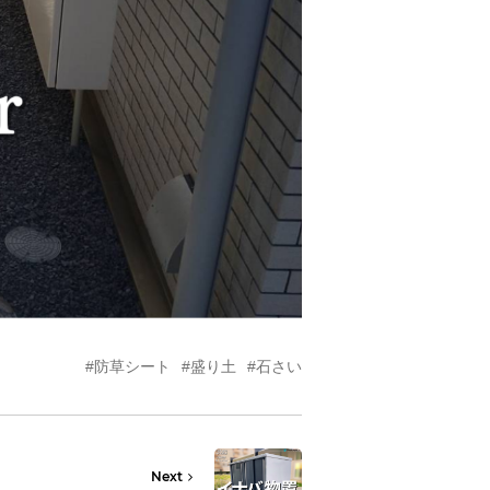
#防草シート
#盛り土
#石さい
Next