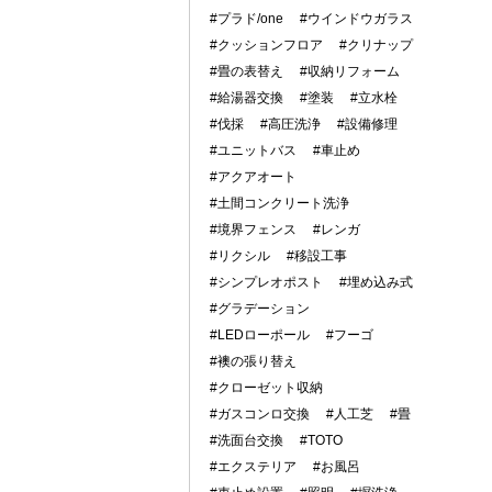
#プラド/one
#ウインドウガラス
#クッションフロア
#クリナップ
#畳の表替え
#収納リフォーム
#給湯器交換
#塗装
#立水栓
#伐採
#高圧洗浄
#設備修理
#ユニットバス
#車止め
#アクアオート
#土間コンクリート洗浄
#境界フェンス
#レンガ
#リクシル
#移設工事
#シンプレオポスト
#埋め込み式
#グラデーション
#LEDローポール
#フーゴ
#襖の張り替え
#クローゼット収納
#ガスコンロ交換
#人工芝
#畳
#洗面台交換
#TOTO
#エクステリア
#お風呂