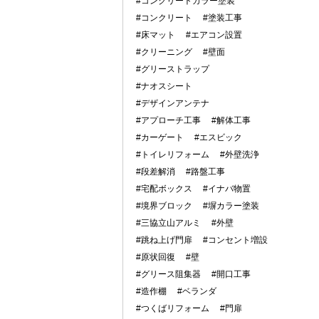
#コンクリートカラー塗装
#コンクリート
#塗装工事
#床マット
#エアコン設置
#クリーニング
#壁面
#グリーストラップ
#ナオスシート
#デザインアンテナ
#アプローチ工事
#解体工事
#カーゲート
#エスビック
#トイレリフォーム
#外壁洗浄
#段差解消
#路盤工事
#宅配ボックス
#イナバ物置
#境界ブロック
#塀カラー塗装
#三協立山アルミ
#外壁
#跳ね上げ門扉
#コンセント増設
#原状回復
#壁
#グリース阻集器
#開口工事
#造作棚
#ベランダ
#つくばリフォーム
#門扉