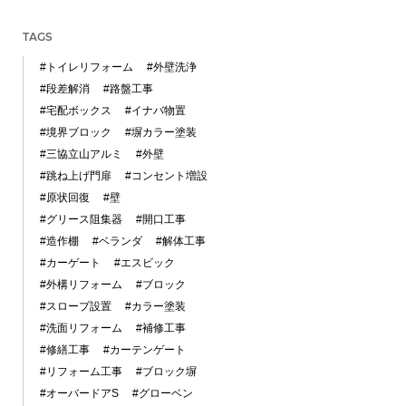
TAGS
#トイレリフォーム
#外壁洗浄
#段差解消
#路盤工事
#宅配ボックス
#イナバ物置
#境界ブロック
#塀カラー塗装
#三協立山アルミ
#外壁
#跳ね上げ門扉
#コンセント増設
#原状回復
#壁
#グリース阻集器
#開口工事
#造作棚
#ベランダ
#解体工事
#カーゲート
#エスビック
#外構リフォーム
#ブロック
#スロープ設置
#カラー塗装
#洗面リフォーム
#補修工事
#修繕工事
#カーテンゲート
#リフォーム工事
#ブロック塀
#オーバードアS
#グローベン