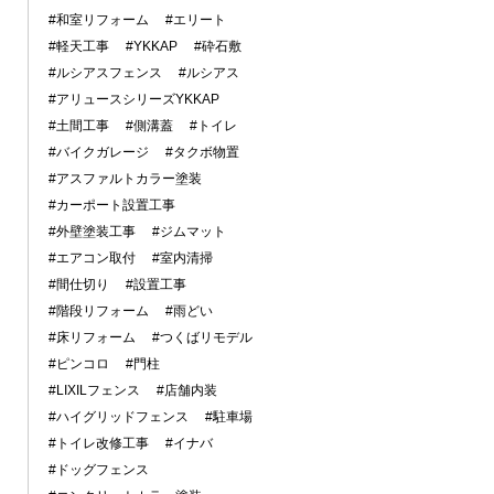
#和室リフォーム
#エリート
#軽天工事
#YKKAP
#砕石敷
#ルシアスフェンス
#ルシアス
#アリュースシリーズYKKAP
#土間工事
#側溝蓋
#トイレ
#バイクガレージ
#タクボ物置
#アスファルトカラー塗装
#カーポート設置工事
#外壁塗装工事
#ジムマット
#エアコン取付
#室内清掃
#間仕切り
#設置工事
#階段リフォーム
#雨どい
#床リフォーム
#つくばリモデル
#ピンコロ
#門柱
#LIXILフェンス
#店舗内装
#ハイグリッドフェンス
#駐車場
#トイレ改修工事
#イナバ
#ドッグフェンス