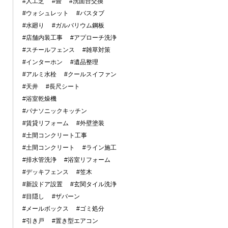
#人工芝
#畳
#洗面台交換
#ウォシュレット
#バスタブ
#水廻り
#ガルバリウム鋼板
#店舗内装工事
#アプローチ洗浄
#スチールフェンス
#雑草対策
#インターホン
#遺品整理
#アルミ水栓
#クールスイファン
#天井
#長尺シート
#浴室乾燥機
#パナソニックキッチン
#賃貸リフォーム
#外壁塗装
#土間コンクリート工事
#土間コンクリート
#ライン施工
#排水管洗浄
#浴室リフォーム
#デッキフェンス
#笠木
#新設ドア設置
#玄関タイル洗浄
#目隠し
#ザバーン
#メールボックス
#ゴミ処分
#引き戸
#置き型エアコン