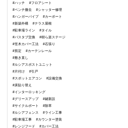
#ハッチ
#フロアシート
#ベンチ撤去
#シャッター修理
#ハンガーパイプ
#カーポート
#新築外構
#テラス屋根
#駐車場ライン
#タイル
#バスタブ交換
#樹ら楽ステージ
#笠木カバー工法
#石張り
#剪定
#カーテンレール
#敷き直し
#ルシアスポストユニット
#片付け
#引戸
#スポットエアコン
#設備交換
#床貼り替え
#インターロッキング
#グリースアップ
#鍵新設
#サイクルポート
#除草
#ルシアフェンス
#ライン工事
#駐車場工事
#カウンター塗装
#レンジフード
#カバー工法