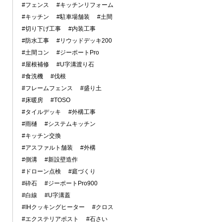
#フェンス
#キッチンリフォーム
#キッチン
#駐車場舗装
#土間
#切り下げ工事
#内装工事
#防水工事
#リウッドデッキ200
#土間コン
#ジーポートPro
#屋根補修
#U字溝渡り石
#食洗機
#伐根
#フレームフェンス
#盛り土
#床暖房
#TOSO
#タイルデッキ
#外構工事
#雨樋
#システムキッチン
#キッチン交換
#アスファルト舗装
#外構
#側溝
#新設壁造作
#ドローン点検
#庭づくり
#砕石
#ジーポートPro900
#白線
#U字溝蓋
#IHクッキングヒーター
#クロス
#エクステリアポスト
#石さい