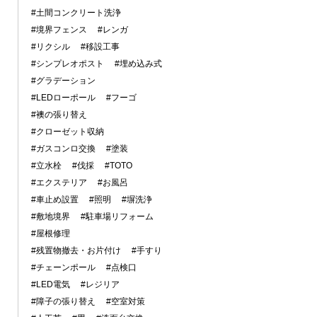
#土間コンクリート洗浄
#境界フェンス
#レンガ
#リクシル
#移設工事
#シンプレオポスト
#埋め込み式
#グラデーション
#LEDローポール
#フーゴ
#襖の張り替え
#クローゼット収納
#ガスコンロ交換
#塗装
#立水栓
#伐採
#TOTO
#エクステリア
#お風呂
#車止め設置
#照明
#塀洗浄
#敷地境界
#駐車場リフォーム
#屋根修理
#残置物撤去・お片付け
#手すり
#チェーンポール
#点検口
#LED電気
#レジリア
#障子の張り替え
#空室対策