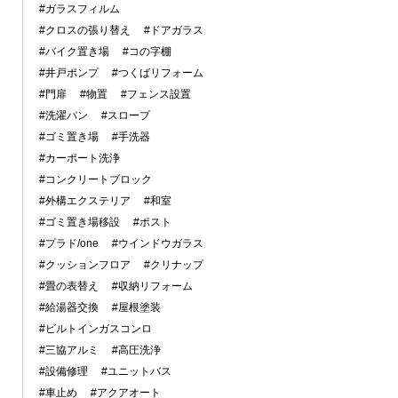
#ガラスフィルム
#クロスの張り替え
#ドアガラス
#バイク置き場
#コの字棚
#井戸ポンプ
#つくばリフォーム
#門扉
#物置
#フェンス設置
#洗濯パン
#スロープ
#ゴミ置き場
#手洗器
#カーポート洗浄
#コンクリートブロック
#外構エクステリア
#和室
#ゴミ置き場移設
#ポスト
#プラド/one
#ウインドウガラス
#クッションフロア
#クリナップ
#畳の表替え
#収納リフォーム
#給湯器交換
#屋根塗装
#ビルトインガスコンロ
#三協アルミ
#高圧洗浄
#設備修理
#ユニットバス
#車止め
#アクアオート