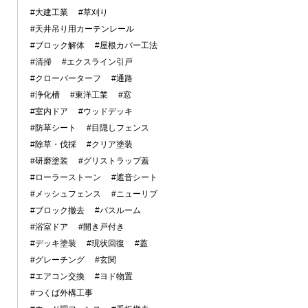
#大建工業
#草刈り
#天井吊り用カーテンレール
#ブロック解体
#屋根カバー工法
#清掃
#エクスライン引戸
#クローバーターフ
#通路
#浄化槽
#東洋工業
#窓
#室内ドア
#ウッドデッキ
#防草シート
#目隠しフェンス
#除草・伐採
#クリア塗装
#研磨塗装
#グリストラップ蓋
#ローラーストーン
#遮音シート
#メッシュフェンス
#ニューリブ
#ブロック撤去
#バスルーム
#浴室ドア
#開き戸付き
#デッキ塗装
#現状回復
#蓋
#グレーチング
#玄関
#エアコン交換
#ヨド物置
#つくば外構工事