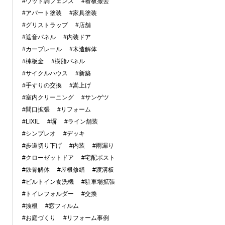
#ウッド調フェンス
#看板撤去
#アパート塗装
#家具塗装
#グリストラップ
#店舗
#遮音パネル
#内装ドア
#カーブレール
#木造解体
#棟板金
#樹脂パネル
#サイクルハウス
#新築
#手すりの交換
#嵩上げ
#室内クリーニング
#サンゲツ
#間口拡張
#リフォーム
#LIXIL
#塀
#ライン舗装
#シンプレオ
#デッキ
#歩道切り下げ
#内装
#雨漏り
#クローゼットドア
#宅配ポスト
#鉄骨解体
#屋根修繕
#渡溝板
#ビルトイン食洗機
#駐車場拡張
#トイレフォルダー
#交換
#抜根
#窓フィルム
#お庭づくり
#リフォーム事例