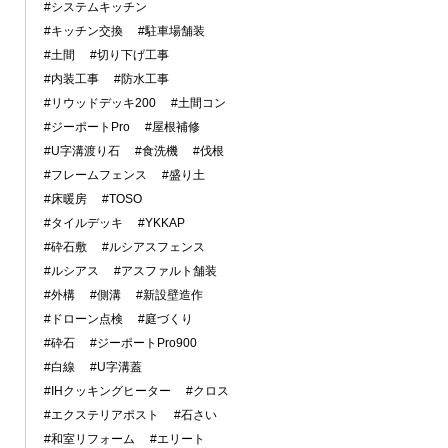
#システムキッチン
#キッチン交換
#駐車場舗装
#土間
#切り下げ工事
#内装工事
#防水工事
#リウッドデッキ200
#土間コン
#ジーポートPro
#屋根補修
#U字溝渡り石
#食洗機
#伐根
#フレームフェンス
#盛り土
#床暖房
#TOSO
#タイルデッキ
#YKKAP
#砕石敷
#ルシアスフェンス
#ルシアス
#アスファルト舗装
#外構
#側溝
#新設壁造作
#ドローン点検
#庭づくり
#砕石
#ジーポートPro900
#白線
#U字溝蓋
#IHクッキングヒーター
#クロス
#エクステリアポスト
#石さい
#和室リフォーム
#エリート