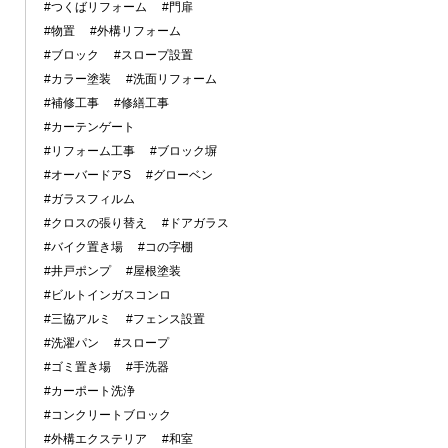
#つくばリフォーム
#門扉
#物置
#外構リフォーム
#ブロック
#スロープ設置
#カラー塗装
#洗面リフォーム
#補修工事
#修繕工事
#カーテンゲート
#リフォーム工事
#ブロック塀
#オーバードアS
#グローベン
#ガラスフィルム
#クロスの張り替え
#ドアガラス
#バイク置き場
#コの字棚
#井戸ポンプ
#屋根塗装
#ビルトインガスコンロ
#三協アルミ
#フェンス設置
#洗濯パン
#スロープ
#ゴミ置き場
#手洗器
#カーポート洗浄
#コンクリートブロック
#外構エクステリア
#和室