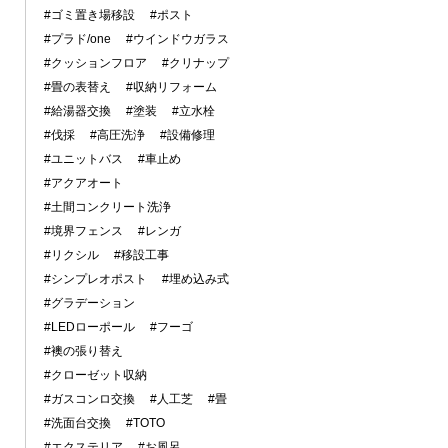
#ゴミ置き場移設
#ポスト
#プラド/one
#ウインドウガラス
#クッションフロア
#クリナップ
#畳の表替え
#収納リフォーム
#給湯器交換
#塗装
#立水栓
#伐採
#高圧洗浄
#設備修理
#ユニットバス
#車止め
#アクアオート
#土間コンクリート洗浄
#境界フェンス
#レンガ
#リクシル
#移設工事
#シンプレオポスト
#埋め込み式
#グラデーション
#LEDローポール
#フーゴ
#襖の張り替え
#クローゼット収納
#ガスコンロ交換
#人工芝
#畳
#洗面台交換
#TOTO
#エクステリア
#お風呂