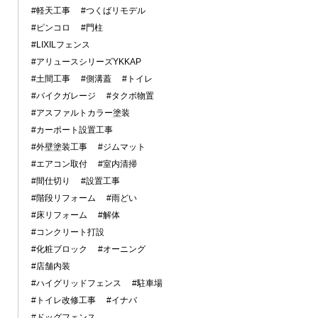
#軽天工事
#つくばリモデル
#ピンコロ
#門柱
#LIXILフェンス
#アリュースシリーズYKKAP
#土間工事
#側溝蓋
#トイレ
#バイクガレージ
#タクボ物置
#アスファルトカラー塗装
#カーポート設置工事
#外壁塗装工事
#ジムマット
#エアコン取付
#室内清掃
#間仕切り
#設置工事
#階段リフォーム
#雨どい
#床リフォーム
#解体
#コンクリート打設
#化粧ブロック
#オーニング
#店舗内装
#ハイグリッドフェンス
#駐車場
#トイレ改修工事
#イナバ
#ドッグフェンス