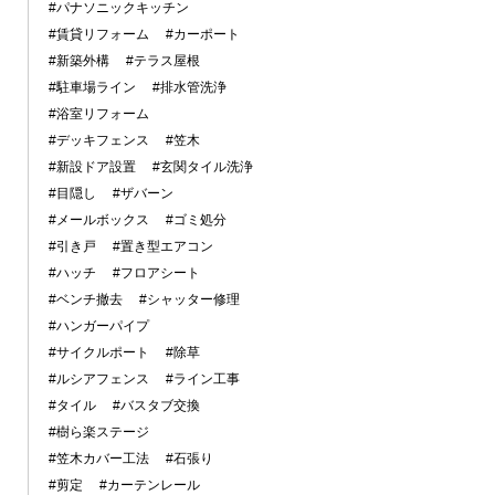
#パナソニックキッチン
#賃貸リフォーム
#カーポート
#新築外構
#テラス屋根
#駐車場ライン
#排水管洗浄
#浴室リフォーム
#デッキフェンス
#笠木
#新設ドア設置
#玄関タイル洗浄
#目隠し
#ザバーン
#メールボックス
#ゴミ処分
#引き戸
#置き型エアコン
#ハッチ
#フロアシート
#ベンチ撤去
#シャッター修理
#ハンガーパイプ
#サイクルポート
#除草
#ルシアフェンス
#ライン工事
#タイル
#バスタブ交換
#樹ら楽ステージ
#笠木カバー工法
#石張り
#剪定
#カーテンレール