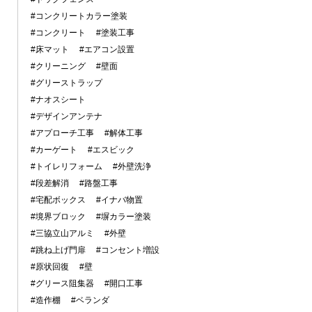
#コンクリートカラー塗装
#コンクリート
#塗装工事
#床マット
#エアコン設置
#クリーニング
#壁面
#グリーストラップ
#ナオスシート
#デザインアンテナ
#アプローチ工事
#解体工事
#カーゲート
#エスビック
#トイレリフォーム
#外壁洗浄
#段差解消
#路盤工事
#宅配ボックス
#イナバ物置
#境界ブロック
#塀カラー塗装
#三協立山アルミ
#外壁
#跳ね上げ門扉
#コンセント増設
#原状回復
#壁
#グリース阻集器
#開口工事
#造作棚
#ベランダ