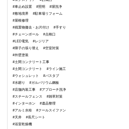
#車止め設置
#照明
#塀洗浄
#敷地境界
#駐車場リフォーム
#屋根修理
#残置物撤去・お片付け
#手すり
#チェーンポール
#点検口
#LED電気
#レジリア
#障子の張り替え
#空室対策
#外壁塗装
#土間コンクリート工事
#土間コンクリート
#ライン施工
#ウォシュレット
#バスタブ
#水廻り
#ガルバリウム鋼板
#店舗内装工事
#アプローチ洗浄
#スチールフェンス
#雑草対策
#インターホン
#遺品整理
#アルミ水栓
#クールスイファン
#天井
#長尺シート
#浴室乾燥機