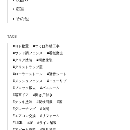
浴室
その他
TAGS
#ヨド物置
#つくば外構工事
#ウッド調フェンス
#看板撤去
#クリア塗装
#研磨塗装
#グリストラップ蓋
#ローラーストーン
#遮音シート
#メッシュフェンス
#ニューリブ
#ブロック撤去
#バスルーム
#浴室ドア
#開き戸付き
#デッキ塗装
#現状回復
#蓋
#グレーチング
#玄関
#エアコン交換
#リフォーム
#LIXIL
#塀
#ライン舗装
#アパート塗装
#家具塗装