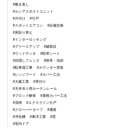
#敷き直し
#ルシアスポストユニット
#片付け
#引戸
#スポットエアコン
#設備交換
#床貼り替え
#インターロッキング
#グリースアップ
#鍵新設
#ウッドデッキ
#防草シート
#目隠しフェンス
#除草・伐採
#駐車場工事
#カウンター塗装
#レンジフード
#カバー工法
#大建工業
#草刈り
#天井吊り用カーテンレール
#ブロック解体
#屋根カバー工法
#清掃
#エクスライン引戸
#クローバーターフ
#通路
#浄化槽
#東洋工業
#窓
#室内ドア