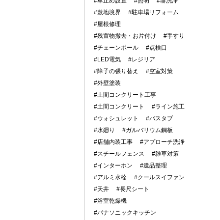
#車止め設置
#照明
#塀洗浄
#敷地境界
#駐車場リフォーム
#屋根修理
#残置物撤去・お片付け
#手すり
#チェーンポール
#点検口
#LED電気
#レジリア
#障子の張り替え
#空室対策
#外壁塗装
#土間コンクリート工事
#土間コンクリート
#ライン施工
#ウォシュレット
#バスタブ
#水廻り
#ガルバリウム鋼板
#店舗内装工事
#アプローチ洗浄
#スチールフェンス
#雑草対策
#インターホン
#遺品整理
#アルミ水栓
#クールスイファン
#天井
#長尺シート
#浴室乾燥機
#パナソニックキッチン