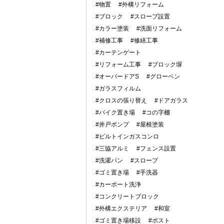
#物置
#外構リフォーム
#ブロック
#スロープ設置
#カラー塗装
#洗面リフォーム
#補修工事
#修繕工事
#カーテンゲート
#リフォーム工事
#ブロック塀
#オーバードアS
#グローベン
#ガラスフィルム
#クロスの張り替え
#ドアガラス
#バイク置き場
#コの字棚
#井戸ポンプ
#屋根塗装
#ビルトインガスコンロ
#三協アルミ
#フェンス設置
#洗濯パン
#スロープ
#ゴミ置き場
#手洗器
#カーポート洗浄
#コンクリートブロック
#外構エクステリア
#和室
#ゴミ置き場移設
#ポスト