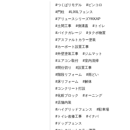
#つくばリモデル
#ピンコロ
#門柱
#LIXILフェンス
#アリュースシリーズYKKAP
#土間工事
#側溝蓋
#トイレ
#バイクガレージ
#タクボ物置
#アスファルトカラー塗装
#カーポート設置工事
#外壁塗装工事
#ジムマット
#エアコン取付
#室内清掃
#間仕切り
#設置工事
#階段リフォーム
#雨どい
#床リフォーム
#解体
#コンクリート打設
#化粧ブロック
#オーニング
#店舗内装
#ハイグリッドフェンス
#駐車場
#トイレ改修工事
#イナバ
#ドッグフェンス