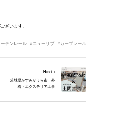
がございます。
カーテンレール
#ニューリブ
#カーブレール
Next
茨城県かすみがうら市 外
構・エクステリア工事