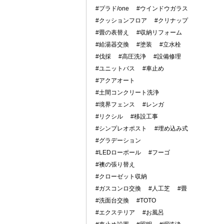
#プラド/one
#ウインドウガラス
#クッションフロア
#クリナップ
#畳の表替え
#収納リフォーム
#給湯器交換
#塗装
#立水栓
#伐採
#高圧洗浄
#設備修理
#ユニットバス
#車止め
#アクアオート
#土間コンクリート洗浄
#境界フェンス
#レンガ
#リクシル
#移設工事
#シンプレオポスト
#埋め込み式
#グラデーション
#LEDローポール
#フーゴ
#襖の張り替え
#クローゼット収納
#ガスコンロ交換
#人工芝
#畳
#洗面台交換
#TOTO
#エクステリア
#お風呂