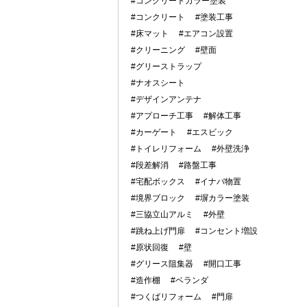
#コンクリートカラー塗装
#コンクリート
#塗装工事
#床マット
#エアコン設置
#クリーニング
#壁面
#グリーストラップ
#ナオスシート
#デザインアンテナ
#アプローチ工事
#解体工事
#カーゲート
#エスビック
#トイレリフォーム
#外壁洗浄
#段差解消
#路盤工事
#宅配ボックス
#イナバ物置
#境界ブロック
#塀カラー塗装
#三協立山アルミ
#外壁
#跳ね上げ門扉
#コンセント増設
#原状回復
#壁
#グリース阻集器
#開口工事
#造作棚
#ベランダ
#つくばリフォーム
#門扉