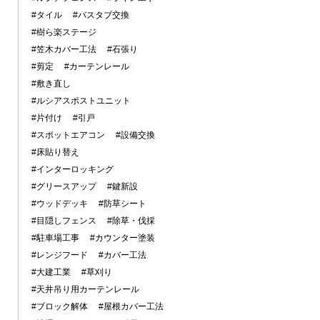
#タイル
#バスタブ交換
#樹ら楽ステージ
#笠木カバー工法
#石張り
#剪定
#カーテンレール
#敷き直し
#ルシアスポストユニット
#片付け
#引戸
#スポットエアコン
#設備交換
#床貼り替え
#インターロッキング
#グリースアップ
#鍵新設
#ウッドデッキ
#防草シート
#目隠しフェンス
#除草・伐採
#駐車場工事
#カウンター塗装
#レンジフード
#カバー工法
#大建工業
#草刈り
#天井吊り用カーテンレール
#ブロック解体
#屋根カバー工法