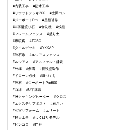
#内装工事
#防水工事
#リウッドデッキ200
#土間コン
#ジーポートPro
#屋根補修
#U字溝渡り石
#食洗機
#伐根
#フレームフェンス
#盛り土
#床暖房
#TOSO
#タイルデッキ
#YKKAP
#砕石敷
#ルシアスフェンス
#ルシアス
#アスファルト舗装
#外構
#側溝
#新設壁造作
#ドローン点検
#庭づくり
#砕石
#ジーポートPro900
#白線
#U字溝蓋
#IHクッキングヒーター
#クロス
#エクステリアポスト
#石さい
#和室リフォーム
#エリート
#軽天工事
#つくばリモデル
#ピンコロ
#門柱