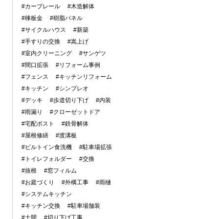
#カーブレール
#木造解体
#棟板金
#樹脂パネル
#サイクルハウス
#新築
#手すりの交換
#嵩上げ
#室内クリーニング
#サンゲツ
#間口拡張
#リフォーム事例
#フェンス
#キッチンリフォーム
#キッチン
#シンプレオ
#デッキ
#歩道切り下げ
#内装
#雨漏り
#クローゼットドア
#宅配ポスト
#鉄骨解体
#屋根修繕
#渡溝板
#ビルトイン食洗機
#駐車場拡張
#トイレフォルダー
#交換
#抜根
#窓フィルム
#お庭づくり
#外構工事
#雨樋
#システムキッチン
#キッチン交換
#駐車場舗装
#土間
#切り下げ工事