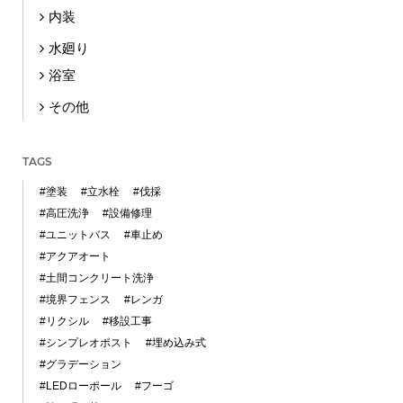
内装
水廻り
浴室
その他
TAGS
#塗装
#立水栓
#伐採
#高圧洗浄
#設備修理
#ユニットバス
#車止め
#アクアオート
#土間コンクリート洗浄
#境界フェンス
#レンガ
#リクシル
#移設工事
#シンプレオポスト
#埋め込み式
#グラデーション
#LEDローポール
#フーゴ