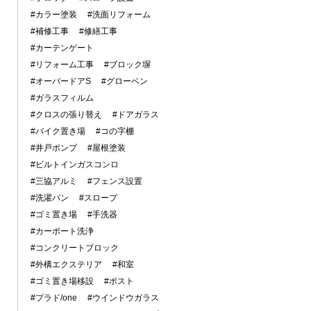
#カラー塗装
#洗面リフォーム
#補修工事
#修繕工事
#カーテンゲート
#リフォーム工事
#ブロック塀
#オーバードアS
#グローベン
#ガラスフィルム
#クロスの張り替え
#ドアガラス
#バイク置き場
#コの字棚
#井戸ポンプ
#屋根塗装
#ビルトインガスコンロ
#三協アルミ
#フェンス設置
#洗濯パン
#スロープ
#ゴミ置き場
#手洗器
#カーポート洗浄
#コンクリートブロック
#外構エクステリア
#和室
#ゴミ置き場移設
#ポスト
#プラド/one
#ウインドウガラス