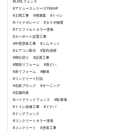
#LIXILフェンス
#アリュースシリーズYKKAP
#土間工事
#側溝蓋
#トイレ
#バイクガレージ
#タクボ物置
#アスファルトカラー塗装
#カーポート設置工事
#外壁塗装工事
#ジムマット
#エアコン取付
#室内清掃
#間仕切り
#設置工事
#階段リフォーム
#雨どい
#床リフォーム
#解体
#コンクリート打設
#化粧ブロック
#オーニング
#店舗内装
#ハイグリッドフェンス
#駐車場
#トイレ改修工事
#イナバ
#ドッグフェンス
#コンクリートカラー塗装
#コンクリート
#塗装工事