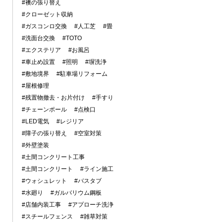
#襖の張り替え
#クローゼット収納
#ガスコンロ交換
#人工芝
#畳
#洗面台交換
#TOTO
#エクステリア
#お風呂
#車止め設置
#照明
#塀洗浄
#敷地境界
#駐車場リフォーム
#屋根修理
#残置物撤去・お片付け
#手すり
#チェーンポール
#点検口
#LED電気
#レジリア
#障子の張り替え
#空室対策
#外壁塗装
#土間コンクリート工事
#土間コンクリート
#ライン施工
#ウォシュレット
#バスタブ
#水廻り
#ガルバリウム鋼板
#店舗内装工事
#アプローチ洗浄
#スチールフェンス
#雑草対策