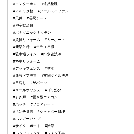
#インターホン
#遺品整理
#アルミ水栓
#クールスイファン
#天井
#長尺シート
#浴室乾燥機
#パナソニックキッチン
#賃貸リフォーム
#カーポート
#新築外構
#テラス屋根
#駐車場ライン
#排水管洗浄
#浴室リフォーム
#デッキフェンス
#笠木
#新設ドア設置
#玄関タイル洗浄
#目隠し
#ザバーン
#メールボックス
#ゴミ処分
#引き戸
#置き型エアコン
#ハッチ
#フロアシート
#ベンチ撤去
#シャッター修理
#ハンガーパイプ
#サイクルポート
#除草
#ルシアフェンス
#ライン工事