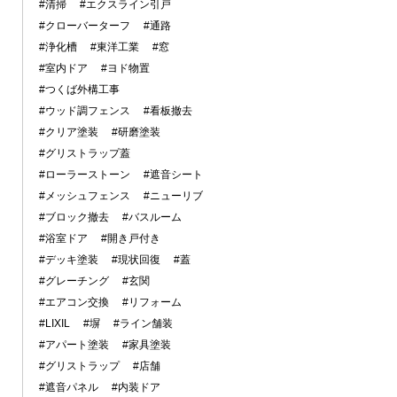
#清掃
#エクスライン引戸
#クローバーターフ
#通路
#浄化槽
#東洋工業
#窓
#室内ドア
#ヨド物置
#つくば外構工事
#ウッド調フェンス
#看板撤去
#クリア塗装
#研磨塗装
#グリストラップ蓋
#ローラーストーン
#遮音シート
#メッシュフェンス
#ニューリブ
#ブロック撤去
#バスルーム
#浴室ドア
#開き戸付き
#デッキ塗装
#現状回復
#蓋
#グレーチング
#玄関
#エアコン交換
#リフォーム
#LIXIL
#塀
#ライン舗装
#アパート塗装
#家具塗装
#グリストラップ
#店舗
#遮音パネル
#内装ドア