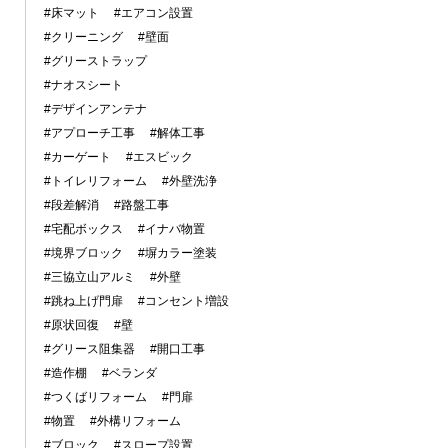
#床マット
#エアコン設置
#クリーニング
#壁面
#グリーストラップ
#ナオスシート
#デザインアンテナ
#アプローチ工事
#解体工事
#カーゲート
#エスビック
#トイレリフォーム
#外壁洗浄
#段差解消
#路盤工事
#宅配ボックス
#イナバ物置
#境界ブロック
#塀カラー塗装
#三協立山アルミ
#外壁
#跳ね上げ門扉
#コンセント増設
#原状回復
#壁
#グリース阻集器
#開口工事
#造作棚
#ベランダ
#つくばリフォーム
#門扉
#物置
#外構リフォーム
#ブロック
#スロープ設置