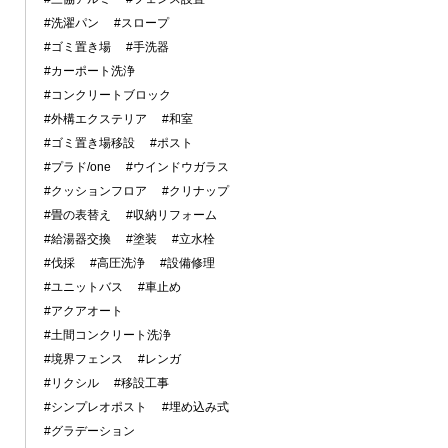
#洗濯パン
#スロープ
#ゴミ置き場
#手洗器
#カーポート洗浄
#コンクリートブロック
#外構エクステリア
#和室
#ゴミ置き場移設
#ポスト
#プラド/one
#ウインドウガラス
#クッションフロア
#クリナップ
#畳の表替え
#収納リフォーム
#給湯器交換
#塗装
#立水栓
#伐採
#高圧洗浄
#設備修理
#ユニットバス
#車止め
#アクアオート
#土間コンクリート洗浄
#境界フェンス
#レンガ
#リクシル
#移設工事
#シンプレオポスト
#埋め込み式
#グラデーション