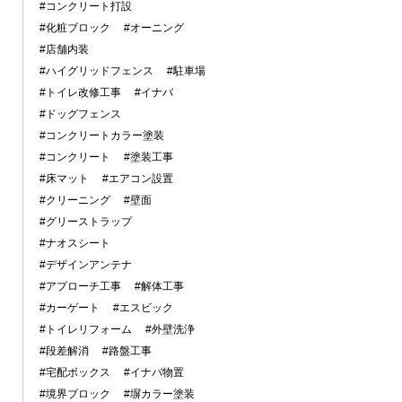
#コンクリート打設
#化粧ブロック
#オーニング
#店舗内装
#ハイグリッドフェンス
#駐車場
#トイレ改修工事
#イナバ
#ドッグフェンス
#コンクリートカラー塗装
#コンクリート
#塗装工事
#床マット
#エアコン設置
#クリーニング
#壁面
#グリーストラップ
#ナオスシート
#デザインアンテナ
#アプローチ工事
#解体工事
#カーゲート
#エスビック
#トイレリフォーム
#外壁洗浄
#段差解消
#路盤工事
#宅配ボックス
#イナバ物置
#境界ブロック
#塀カラー塗装