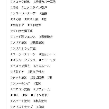
#ブロック解体
#屋根カバー工法
#清掃
#エクスライン引戸
#クローバーターフ
#通路
#浄化槽
#東洋工業
#窓
#室内ドア
#ヨド物置
#つくば外構工事
#ウッド調フェンス
#看板撤去
#クリア塗装
#研磨塗装
#グリストラップ蓋
#ローラーストーン
#遮音シート
#メッシュフェンス
#ニューリブ
#ブロック撤去
#バスルーム
#浴室ドア
#開き戸付き
#デッキ塗装
#現状回復
#蓋
#グレーチング
#玄関
#エアコン交換
#リフォーム
#LIXIL
#塀
#ライン舗装
#アパート塗装
#家具塗装
#グリストラップ
#店舗