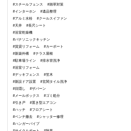
#スチールフェンス
#雑草対策
#インターホン
#遺品整理
#アルミ水栓
#クールスイファン
#天井
#長尺シート
#浴室乾燥機
#パナソニックキッチン
#賃貸リフォーム
#カーポート
#新築外構
#テラス屋根
#駐車場ライン
#排水管洗浄
#浴室リフォーム
#デッキフェンス
#笠木
#新設ドア設置
#玄関タイル洗浄
#目隠し
#ザバーン
#メールボックス
#ゴミ処分
#引き戸
#置き型エアコン
#ハッチ
#フロアシート
#ベンチ撤去
#シャッター修理
#ハンガーパイプ
#サイクルポート
#除草