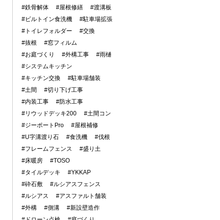
#鉄骨解体
#屋根修繕
#渡溝板
#ビルトイン食洗機
#駐車場拡張
#トイレフォルダー
#交換
#抜根
#窓フィルム
#お庭づくり
#外構工事
#雨樋
#システムキッチン
#キッチン交換
#駐車場舗装
#土間
#切り下げ工事
#内装工事
#防水工事
#リウッドデッキ200
#土間コン
#ジーポートPro
#屋根補修
#U字溝渡り石
#食洗機
#伐根
#フレームフェンス
#盛り土
#床暖房
#TOSO
#タイルデッキ
#YKKAP
#砕石敷
#ルシアスフェンス
#ルシアス
#アスファルト舗装
#外構
#側溝
#新設壁造作
#ドローン点検
#庭づくり