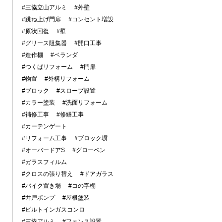
#三協立山アルミ
#外壁
#跳ね上げ門扉
#コンセント増設
#原状回復
#壁
#グリース阻集器
#開口工事
#造作棚
#ベランダ
#つくばリフォーム
#門扉
#物置
#外構リフォーム
#ブロック
#スロープ設置
#カラー塗装
#洗面リフォーム
#補修工事
#修繕工事
#カーテンゲート
#リフォーム工事
#ブロック塀
#オーバードアS
#グローベン
#ガラスフィルム
#クロスの張り替え
#ドアガラス
#バイク置き場
#コの字棚
#井戸ポンプ
#屋根塗装
#ビルトインガスコンロ
#三協アルミ
#フェンス設置