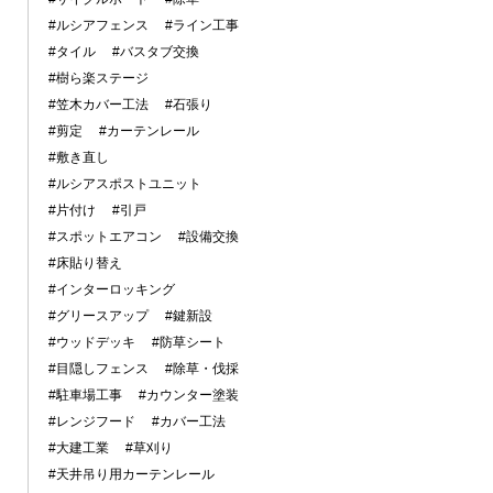
#ルシアフェンス
#ライン工事
#タイル
#バスタブ交換
#樹ら楽ステージ
#笠木カバー工法
#石張り
#剪定
#カーテンレール
#敷き直し
#ルシアスポストユニット
#片付け
#引戸
#スポットエアコン
#設備交換
#床貼り替え
#インターロッキング
#グリースアップ
#鍵新設
#ウッドデッキ
#防草シート
#目隠しフェンス
#除草・伐採
#駐車場工事
#カウンター塗装
#レンジフード
#カバー工法
#大建工業
#草刈り
#天井吊り用カーテンレール