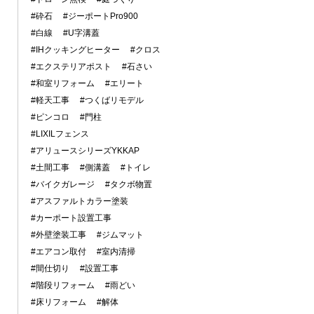
#砕石
#ジーポートPro900
#白線
#U字溝蓋
#IHクッキングヒーター
#クロス
#エクステリアポスト
#石さい
#和室リフォーム
#エリート
#軽天工事
#つくばリモデル
#ピンコロ
#門柱
#LIXILフェンス
#アリュースシリーズYKKAP
#土間工事
#側溝蓋
#トイレ
#バイクガレージ
#タクボ物置
#アスファルトカラー塗装
#カーポート設置工事
#外壁塗装工事
#ジムマット
#エアコン取付
#室内清掃
#間仕切り
#設置工事
#階段リフォーム
#雨どい
#床リフォーム
#解体