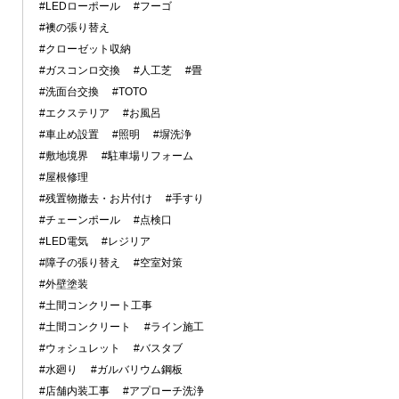
#LEDローポール
#フーゴ
#襖の張り替え
#クローゼット収納
#ガスコンロ交換
#人工芝
#畳
#洗面台交換
#TOTO
#エクステリア
#お風呂
#車止め設置
#照明
#塀洗浄
#敷地境界
#駐車場リフォーム
#屋根修理
#残置物撤去・お片付け
#手すり
#チェーンポール
#点検口
#LED電気
#レジリア
#障子の張り替え
#空室対策
#外壁塗装
#土間コンクリート工事
#土間コンクリート
#ライン施工
#ウォシュレット
#バスタブ
#水廻り
#ガルバリウム鋼板
#店舗内装工事
#アプローチ洗浄