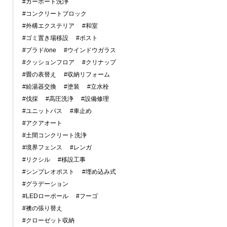
#カーポート洗浄
#コンクリートブロック
#外構エクステリア
#和室
#ゴミ置き場移設
#ポスト
#プラド/one
#ウインドウガラス
#クッションフロア
#クリナップ
#畳の表替え
#収納リフォーム
#給湯器交換
#塗装
#立水栓
#伐採
#高圧洗浄
#設備修理
#ユニットバス
#車止め
#アクアオート
#土間コンクリート洗浄
#境界フェンス
#レンガ
#リクシル
#移設工事
#シンプレオポスト
#埋め込み式
#グラデーション
#LEDローポール
#フーゴ
#襖の張り替え
#クローゼット収納