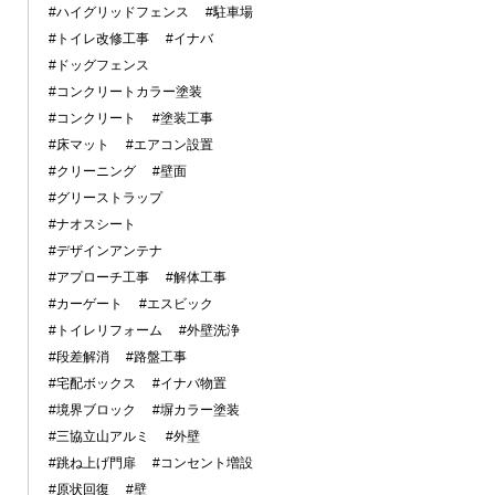
#ハイグリッドフェンス
#駐車場
#トイレ改修工事
#イナバ
#ドッグフェンス
#コンクリートカラー塗装
#コンクリート
#塗装工事
#床マット
#エアコン設置
#クリーニング
#壁面
#グリーストラップ
#ナオスシート
#デザインアンテナ
#アプローチ工事
#解体工事
#カーゲート
#エスビック
#トイレリフォーム
#外壁洗浄
#段差解消
#路盤工事
#宅配ボックス
#イナバ物置
#境界ブロック
#塀カラー塗装
#三協立山アルミ
#外壁
#跳ね上げ門扉
#コンセント増設
#原状回復
#壁