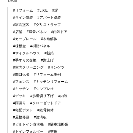
TAGS
#リフォーム
#LIXIL
#塀
#ライン舗装
#アパート塗装
#家具塗装
#グリストラップ
#店舗
#遮音パネル
#内装ドア
#カーブレール
#木造解体
#棟板金
#樹脂パネル
#サイクルハウス
#新築
#手すりの交換
#嵩上げ
#室内クリーニング
#サンゲツ
#間口拡張
#リフォーム事例
#フェンス
#キッチンリフォーム
#キッチン
#シンプレオ
#デッキ
#歩道切り下げ
#内装
#雨漏り
#クローゼットドア
#宅配ポスト
#鉄骨解体
#屋根修繕
#渡溝板
#ビルトイン食洗機
#駐車場拡張
#トイレフォルダー
#交換