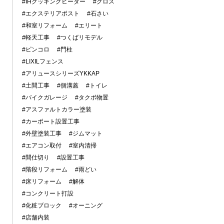
#IHクッキングヒーター
#クロス
#エクステリアポスト
#石さい
#和室リフォーム
#エリート
#軽天工事
#つくばリモデル
#ピンコロ
#門柱
#LIXILフェンス
#アリュースシリーズYKKAP
#土間工事
#側溝蓋
#トイレ
#バイクガレージ
#タクボ物置
#アスファルトカラー塗装
#カーポート設置工事
#外壁塗装工事
#ジムマット
#エアコン取付
#室内清掃
#間仕切り
#設置工事
#階段リフォーム
#雨どい
#床リフォーム
#解体
#コンクリート打設
#化粧ブロック
#オーニング
#店舗内装