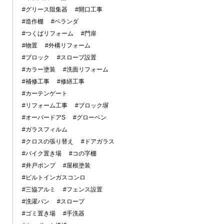
#グリース阻集器
#開口工事
#造作棚
#ベランダ
#つくばリフォーム
#門扉
#物置
#外構リフォーム
#ブロック
#スロープ設置
#カラー塗装
#洗面リフォーム
#補修工事
#修繕工事
#カーテンゲート
#リフォーム工事
#ブロック塀
#オーバードアS
#グローベン
#ガラスフィルム
#クロスの張り替え
#ドアガラス
#バイク置き場
#コの字棚
#井戸ポンプ
#屋根塗装
#ビルトインガスコンロ
#三協アルミ
#フェンス設置
#洗濯パン
#スロープ
#ゴミ置き場
#手洗器