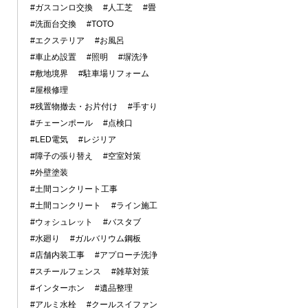
#ガスコンロ交換
#人工芝
#畳
#洗面台交換
#TOTO
#エクステリア
#お風呂
#車止め設置
#照明
#塀洗浄
#敷地境界
#駐車場リフォーム
#屋根修理
#残置物撤去・お片付け
#手すり
#チェーンポール
#点検口
#LED電気
#レジリア
#障子の張り替え
#空室対策
#外壁塗装
#土間コンクリート工事
#土間コンクリート
#ライン施工
#ウォシュレット
#バスタブ
#水廻り
#ガルバリウム鋼板
#店舗内装工事
#アプローチ洗浄
#スチールフェンス
#雑草対策
#インターホン
#遺品整理
#アルミ水栓
#クールスイファン