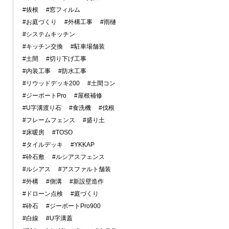
#抜根
#窓フィルム
#お庭づくり
#外構工事
#雨樋
#システムキッチン
#キッチン交換
#駐車場舗装
#土間
#切り下げ工事
#内装工事
#防水工事
#リウッドデッキ200
#土間コン
#ジーポートPro
#屋根補修
#U字溝渡り石
#食洗機
#伐根
#フレームフェンス
#盛り土
#床暖房
#TOSO
#タイルデッキ
#YKKAP
#砕石敷
#ルシアスフェンス
#ルシアス
#アスファルト舗装
#外構
#側溝
#新設壁造作
#ドローン点検
#庭づくり
#砕石
#ジーポートPro900
#白線
#U字溝蓋