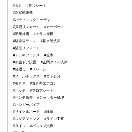
#天井
#長尺シート
#浴室乾燥機
#パナソニックキッチン
#賃貸リフォーム
#カーポート
#新築外構
#テラス屋根
#駐車場ライン
#排水管洗浄
#浴室リフォーム
#デッキフェンス
#笠木
#新設ドア設置
#玄関タイル洗浄
#目隠し
#ザバーン
#メールボックス
#ゴミ処分
#引き戸
#置き型エアコン
#ハッチ
#フロアシート
#ベンチ撤去
#シャッター修理
#ハンガーパイプ
#サイクルポート
#除草
#ルシアフェンス
#ライン工事
#タイル
#バスタブ交換