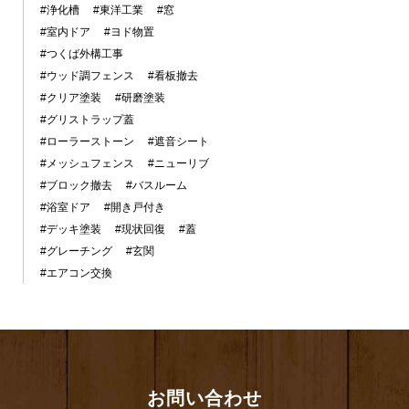
#浄化槽
#東洋工業
#窓
#室内ドア
#ヨド物置
#つくば外構工事
#ウッド調フェンス
#看板撤去
#クリア塗装
#研磨塗装
#グリストラップ蓋
#ローラーストーン
#遮音シート
#メッシュフェンス
#ニューリブ
#ブロック撤去
#バスルーム
#浴室ドア
#開き戸付き
#デッキ塗装
#現状回復
#蓋
#グレーチング
#玄関
#エアコン交換
お問い合わせ