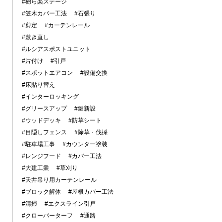
#樹ら楽ステージ
#笠木カバー工法
#石張り
#剪定
#カーテンレール
#敷き直し
#ルシアスポストユニット
#片付け
#引戸
#スポットエアコン
#設備交換
#床貼り替え
#インターロッキング
#グリースアップ
#鍵新設
#ウッドデッキ
#防草シート
#目隠しフェンス
#除草・伐採
#駐車場工事
#カウンター塗装
#レンジフード
#カバー工法
#大建工業
#草刈り
#天井吊り用カーテンレール
#ブロック解体
#屋根カバー工法
#清掃
#エクスライン引戸
#クローバーターフ
#通路