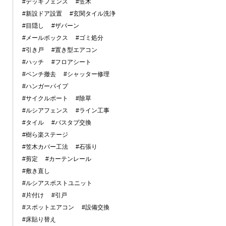
#デッキフェンス
#笠木
#新設ドア設置
#玄関タイル洗浄
#目隠し
#ザバーン
#メールボックス
#ゴミ処分
#引き戸
#置き型エアコン
#ハッチ
#フロアシート
#ベンチ撤去
#シャッター修理
#ハンガーパイプ
#サイクルポート
#除草
#ルシアフェンス
#ライン工事
#タイル
#バスタブ交換
#樹ら楽ステージ
#笠木カバー工法
#石張り
#剪定
#カーテンレール
#敷き直し
#ルシアスポストユニット
#片付け
#引戸
#スポットエアコン
#設備交換
#床貼り替え