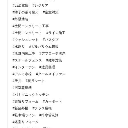
#LED電気
#レジリア
#障子の張り替え
#空室対策
#外壁塗装
#土間コンクリート工事
#土間コンクリート
#ライン施工
#ウォシュレット
#バスタブ
#水廻り
#ガルバリウム鋼板
#店舗内装工事
#アプローチ洗浄
#スチールフェンス
#雑草対策
#インターホン
#遺品整理
#アルミ水栓
#クールスイファン
#天井
#長尺シート
#浴室乾燥機
#パナソニックキッチン
#賃貸リフォーム
#カーポート
#新築外構
#テラス屋根
#駐車場ライン
#排水管洗浄
#浴室リフォーム