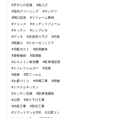
#手すりの交換
#嵩上げ
#室内クリーニング
#サンゲツ
#間口拡張
#リフォーム事例
#フェンス
#キッチンリフォーム
#キッチン
#シンプレオ
#デッキ
#歩道切り下げ
#内装
#雨漏り
#クローゼットドア
#宅配ポスト
#鉄骨解体
#屋根修繕
#渡溝板
#ビルトイン食洗機
#駐車場拡張
#トイレフォルダー
#交換
#抜根
#窓フィルム
#お庭づくり
#外構工事
#雨樋
#システムキッチン
#キッチン交換
#駐車場舗装
#土間
#切り下げ工事
#内装工事
#防水工事
#リウッドデッキ200
#土間コン