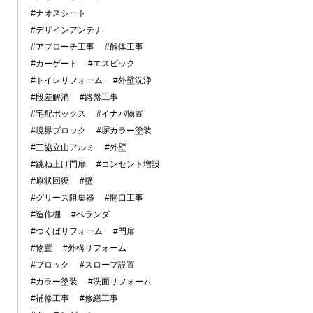
#ナオスシート
#デザインアンテナ
#アプローチ工事
#解体工事
#カーゲート
#エスビック
#トイレリフォーム
#外壁洗浄
#段差解消
#路盤工事
#宅配ボックス
#イナバ物置
#境界ブロック
#塀カラー塗装
#三協立山アルミ
#外壁
#跳ね上げ門扉
#コンセント増設
#原状回復
#壁
#グリース阻集器
#開口工事
#造作棚
#ベランダ
#つくばリフォーム
#門扉
#物置
#外構リフォーム
#ブロック
#スロープ設置
#カラー塗装
#洗面リフォーム
#補修工事
#修繕工事