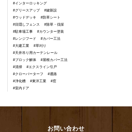
#インターロッキング
#グリースアップ
#鍵新設
#ウッドデッキ
#防草シート
#目隠しフェンス
#除草・伐採
#駐車場工事
#カウンター塗装
#レンジフード
#カバー工法
#大建工業
#草刈り
#天井吊り用カーテンレール
#ブロック解体
#屋根カバー工法
#清掃
#エクスライン引戸
#クローバーターフ
#通路
#浄化槽
#東洋工業
#窓
#室内ドア
お問い合わせ