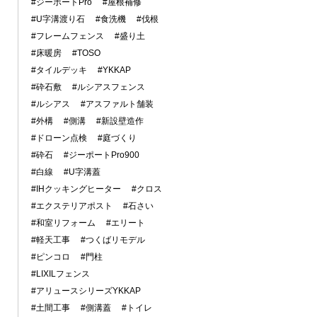
#ジーポートPro
#屋根補修
#U字溝渡り石
#食洗機
#伐根
#フレームフェンス
#盛り土
#床暖房
#TOSO
#タイルデッキ
#YKKAP
#砕石敷
#ルシアスフェンス
#ルシアス
#アスファルト舗装
#外構
#側溝
#新設壁造作
#ドローン点検
#庭づくり
#砕石
#ジーポートPro900
#白線
#U字溝蓋
#IHクッキングヒーター
#クロス
#エクステリアポスト
#石さい
#和室リフォーム
#エリート
#軽天工事
#つくばリモデル
#ピンコロ
#門柱
#LIXILフェンス
#アリュースシリーズYKKAP
#土間工事
#側溝蓋
#トイレ