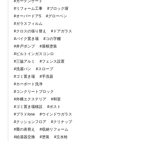
#カーテンゲート
#リフォーム工事
#ブロック塀
#オーバードアS
#グローベン
#ガラスフィルム
#クロスの張り替え
#ドアガラス
#バイク置き場
#コの字棚
#井戸ポンプ
#屋根塗装
#ビルトインガスコンロ
#三協アルミ
#フェンス設置
#洗濯パン
#スロープ
#ゴミ置き場
#手洗器
#カーポート洗浄
#コンクリートブロック
#外構エクステリア
#和室
#ゴミ置き場移設
#ポスト
#プラド/one
#ウインドウガラス
#クッションフロア
#クリナップ
#畳の表替え
#収納リフォーム
#給湯器交換
#塗装
#立水栓