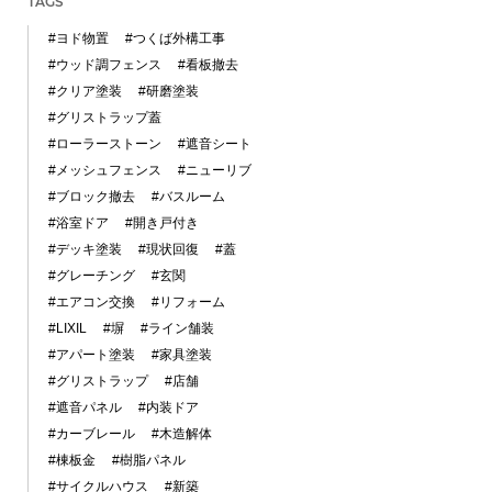
TAGS
#ヨド物置
#つくば外構工事
#ウッド調フェンス
#看板撤去
#クリア塗装
#研磨塗装
#グリストラップ蓋
#ローラーストーン
#遮音シート
#メッシュフェンス
#ニューリブ
#ブロック撤去
#バスルーム
#浴室ドア
#開き戸付き
#デッキ塗装
#現状回復
#蓋
#グレーチング
#玄関
#エアコン交換
#リフォーム
#LIXIL
#塀
#ライン舗装
#アパート塗装
#家具塗装
#グリストラップ
#店舗
#遮音パネル
#内装ドア
#カーブレール
#木造解体
#棟板金
#樹脂パネル
#サイクルハウス
#新築