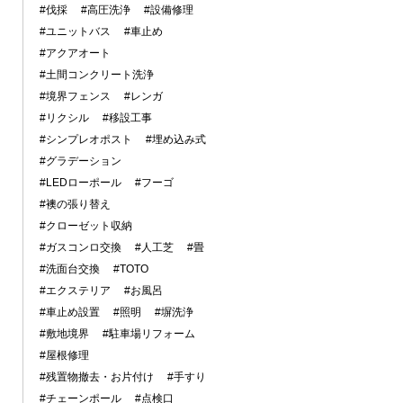
#伐採
#高圧洗浄
#設備修理
#ユニットバス
#車止め
#アクアオート
#土間コンクリート洗浄
#境界フェンス
#レンガ
#リクシル
#移設工事
#シンプレオポスト
#埋め込み式
#グラデーション
#LEDローポール
#フーゴ
#襖の張り替え
#クローゼット収納
#ガスコンロ交換
#人工芝
#畳
#洗面台交換
#TOTO
#エクステリア
#お風呂
#車止め設置
#照明
#塀洗浄
#敷地境界
#駐車場リフォーム
#屋根修理
#残置物撤去・お片付け
#手すり
#チェーンポール
#点検口