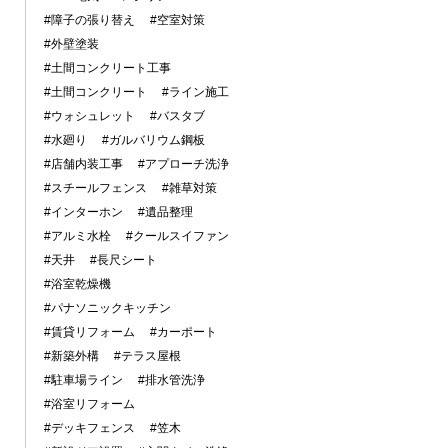
#障子の張り替え
#空室対策
#外壁塗装
#土間コンクリート工事
#土間コンクリート
#ライン施工
#ウォシュレット
#バスタブ
#水廻り
#ガルバリウム鋼板
#店舗内装工事
#アプローチ洗浄
#スチールフェンス
#雑草対策
#インターホン
#遺品整理
#アルミ水栓
#クールスイファン
#天井
#長尺シート
#浴室乾燥機
#パナソニックキッチン
#賃貸リフォーム
#カーポート
#新築外構
#テラス屋根
#駐車場ライン
#排水管洗浄
#浴室リフォーム
#デッキフェンス
#笠木