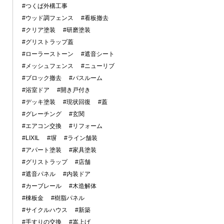
#つくば外構工事
#ウッド調フェンス
#看板撤去
#クリア塗装
#研磨塗装
#グリストラップ蓋
#ローラーストーン
#遮音シート
#メッシュフェンス
#ニューリブ
#ブロック撤去
#バスルーム
#浴室ドア
#開き戸付き
#デッキ塗装
#現状回復
#蓋
#グレーチング
#玄関
#エアコン交換
#リフォーム
#LIXIL
#塀
#ライン舗装
#アパート塗装
#家具塗装
#グリストラップ
#店舗
#遮音パネル
#内装ドア
#カーブレール
#木造解体
#棟板金
#樹脂パネル
#サイクルハウス
#新築
#手すりの交換
#嵩上げ