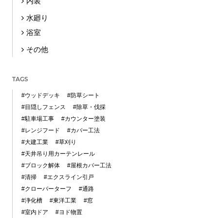
内装
水廻り
浴室
その他
TAGS
#ウッドデッキ
#防草シート
#目隠しフェンス
#除草・伐採
#駐車場工事
#カウンター塗装
#レンジフード
#カバー工法
#大建工業
#草刈り
#天井吊り用カーテンレール
#ブロック解体
#屋根カバー工法
#清掃
#エクスライン引戸
#クローバーターフ
#通路
#浄化槽
#東洋工業
#窓
#室内ドア
#ヨド物置