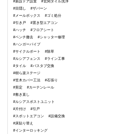
#新設ドア設置
#玄関タイル洗浄
#目隠し
#ザバーン
#メールボックス
#ゴミ処分
#引き戸
#置き型エアコン
#ハッチ
#フロアシート
#ベンチ撤去
#シャッター修理
#ハンガーパイプ
#サイクルポート
#除草
#ルシアフェンス
#ライン工事
#タイル
#バスタブ交換
#樹ら楽ステージ
#笠木カバー工法
#石張り
#剪定
#カーテンレール
#敷き直し
#ルシアスポストユニット
#片付け
#引戸
#スポットエアコン
#設備交換
#床貼り替え
#インターロッキング