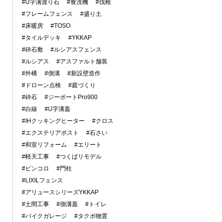
#U字溝渡り石
#食洗機
#伐根
#フレームフェンス
#盛り土
#床暖房
#TOSO
#タイルデッキ
#YKKAP
#砕石敷
#ルシアスフェンス
#ルシアス
#アスファルト舗装
#外構
#側溝
#新設壁造作
#ドローン点検
#庭づくり
#砕石
#ジーポートPro900
#白線
#U字溝蓋
#IHクッキングヒーター
#クロス
#エクステリアポスト
#石さい
#和室リフォーム
#エリート
#軽天工事
#つくばリモデル
#ピンコロ
#門柱
#LIXILフェンス
#アリュースシリーズYKKAP
#土間工事
#側溝蓋
#トイレ
#バイクガレージ
#タクボ物置