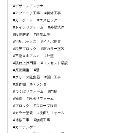
#デザインアンテナ
#アプローチ工事
#解体工事
#カーゲート
#エスビック
#トイレリフォーム
#外壁洗浄
#段差解消
#路盤工事
#宅配ボックス
#イナバ物置
#境界ブロック
#塀カラー塗装
#三協立山アルミ
#外壁
#跳ね上げ門扉
#コンセント増設
#原状回復
#壁
#グリース阻集器
#開口工事
#造作棚
#ベランダ
#つくばリフォーム
#門扉
#物置
#外構リフォーム
#ブロック
#スロープ設置
#カラー塗装
#洗面リフォーム
#補修工事
#修繕工事
#カーテンゲート