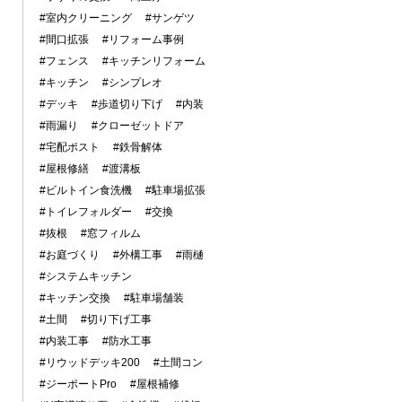
#室内クリーニング
#サンゲツ
#間口拡張
#リフォーム事例
#フェンス
#キッチンリフォーム
#キッチン
#シンプレオ
#デッキ
#歩道切り下げ
#内装
#雨漏り
#クローゼットドア
#宅配ポスト
#鉄骨解体
#屋根修繕
#渡溝板
#ビルトイン食洗機
#駐車場拡張
#トイレフォルダー
#交換
#抜根
#窓フィルム
#お庭づくり
#外構工事
#雨樋
#システムキッチン
#キッチン交換
#駐車場舗装
#土間
#切り下げ工事
#内装工事
#防水工事
#リウッドデッキ200
#土間コン
#ジーポートPro
#屋根補修