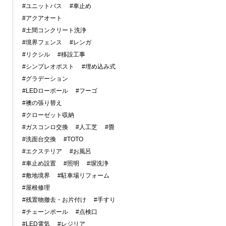
#ユニットバス
#車止め
#アクアオート
#土間コンクリート洗浄
#境界フェンス
#レンガ
#リクシル
#移設工事
#シンプレオポスト
#埋め込み式
#グラデーション
#LEDローポール
#フーゴ
#襖の張り替え
#クローゼット収納
#ガスコンロ交換
#人工芝
#畳
#洗面台交換
#TOTO
#エクステリア
#お風呂
#車止め設置
#照明
#塀洗浄
#敷地境界
#駐車場リフォーム
#屋根修理
#残置物撤去・お片付け
#手すり
#チェーンポール
#点検口
#LED電気
#レジリア