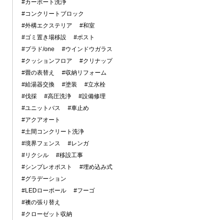
#カーポート洗浄
#コンクリートブロック
#外構エクステリア
#和室
#ゴミ置き場移設
#ポスト
#プラド/one
#ウインドウガラス
#クッションフロア
#クリナップ
#畳の表替え
#収納リフォーム
#給湯器交換
#塗装
#立水栓
#伐採
#高圧洗浄
#設備修理
#ユニットバス
#車止め
#アクアオート
#土間コンクリート洗浄
#境界フェンス
#レンガ
#リクシル
#移設工事
#シンプレオポスト
#埋め込み式
#グラデーション
#LEDローポール
#フーゴ
#襖の張り替え
#クローゼット収納