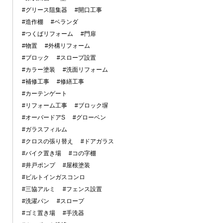
#グリース阻集器
#開口工事
#造作棚
#ベランダ
#つくばリフォーム
#門扉
#物置
#外構リフォーム
#ブロック
#スロープ設置
#カラー塗装
#洗面リフォーム
#補修工事
#修繕工事
#カーテンゲート
#リフォーム工事
#ブロック塀
#オーバードアS
#グローベン
#ガラスフィルム
#クロスの張り替え
#ドアガラス
#バイク置き場
#コの字棚
#井戸ポンプ
#屋根塗装
#ビルトインガスコンロ
#三協アルミ
#フェンス設置
#洗濯パン
#スロープ
#ゴミ置き場
#手洗器