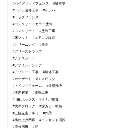
#ハイグリッドフェンス
#駐車場
#トイレ改修工事
#イナバ
#ドッグフェンス
#コンクリートカラー塗装
#コンクリート
#塗装工事
#床マット
#エアコン設置
#クリーニング
#壁面
#グリーストラップ
#ナオスシート
#デザインアンテナ
#アプローチ工事
#解体工事
#カーゲート
#エスビック
#トイレリフォーム
#外壁洗浄
#段差解消
#路盤工事
#宅配ボックス
#イナバ物置
#境界ブロック
#塀カラー塗装
#三協立山アルミ
#外壁
#跳ね上げ門扉
#コンセント増設
#原状回復
#壁