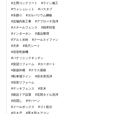
#土間コンクリート
#ライン施工
#ウォシュレット
#バスタブ
#水廻り
#ガルバリウム鋼板
#店舗内装工事
#アプローチ洗浄
#スチールフェンス
#雑草対策
#インターホン
#遺品整理
#アルミ水栓
#クールスイファン
#天井
#長尺シート
#浴室乾燥機
#パナソニックキッチン
#賃貸リフォーム
#カーポート
#新築外構
#テラス屋根
#駐車場ライン
#排水管洗浄
#浴室リフォーム
#デッキフェンス
#笠木
#新設ドア設置
#玄関タイル洗浄
#目隠し
#ザバーン
#メールボックス
#ゴミ処分
#引き戸
#置き型エアコン