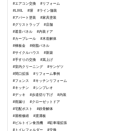
#エアコン交換
#リフォーム
#LIXIL
#塀
#ライン舗装
#アパート塗装
#家具塗装
#グリストラップ
#店舗
#遮音パネル
#内装ドア
#カーブレール
#木造解体
#棟板金
#樹脂パネル
#サイクルハウス
#新築
#手すりの交換
#嵩上げ
#室内クリーニング
#サンゲツ
#間口拡張
#リフォーム事例
#フェンス
#キッチンリフォーム
#キッチン
#シンプレオ
#デッキ
#歩道切り下げ
#内装
#雨漏り
#クローゼットドア
#宅配ポスト
#鉄骨解体
#屋根修繕
#渡溝板
#ビルトイン食洗機
#駐車場拡張
#トイレフォルダー
#交換