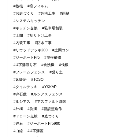
#抜根
#窓フィルム
#お庭づくり
#外構工事
#雨樋
#システムキッチン
#キッチン交換
#駐車場舗装
#土間
#切り下げ工事
#内装工事
#防水工事
#リウッドデッキ200
#土間コン
#ジーポートPro
#屋根補修
#U字溝渡り石
#食洗機
#伐根
#フレームフェンス
#盛り土
#床暖房
#TOSO
#タイルデッキ
#YKKAP
#砕石敷
#ルシアスフェンス
#ルシアス
#アスファルト舗装
#外構
#側溝
#新設壁造作
#ドローン点検
#庭づくり
#砕石
#ジーポートPro900
#白線
#U字溝蓋