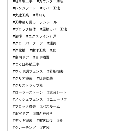
#駐車場工事
#カウンター塗装
#レンジフード
#カバー工法
#大建工業
#草刈り
#天井吊り用カーテンレール
#ブロック解体
#屋根カバー工法
#清掃
#エクスライン引戸
#クローバーターフ
#通路
#浄化槽
#東洋工業
#窓
#室内ドア
#ヨド物置
#つくば外構工事
#ウッド調フェンス
#看板撤去
#クリア塗装
#研磨塗装
#グリストラップ蓋
#ローラーストーン
#遮音シート
#メッシュフェンス
#ニューリブ
#ブロック撤去
#バスルーム
#浴室ドア
#開き戸付き
#デッキ塗装
#現状回復
#蓋
#グレーチング
#玄関