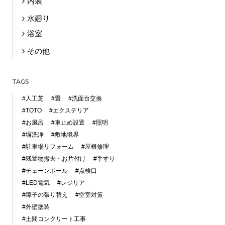
内装
水廻り
浴室
その他
TAGS
#人工芝
#畳
#洗面台交換
#TOTO
#エクステリア
#お風呂
#車止め設置
#照明
#塀洗浄
#敷地境界
#駐車場リフォーム
#屋根修理
#残置物撤去・お片付け
#手すり
#チェーンポール
#点検口
#LED電気
#レジリア
#障子の張り替え
#空室対策
#外壁塗装
#土間コンクリート工事