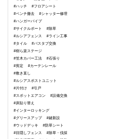
#ハッチ
#フロアシート
#ベンチ撤去
#シャッター修理
#ハンガーパイプ
#サイクルポート
#除草
#ルシアフェンス
#ライン工事
#タイル
#バスタブ交換
#樹ら楽ステージ
#笠木カバー工法
#石張り
#剪定
#カーテンレール
#敷き直し
#ルシアスポストユニット
#片付け
#引戸
#スポットエアコン
#設備交換
#床貼り替え
#インターロッキング
#グリースアップ
#鍵新設
#ウッドデッキ
#防草シート
#目隠しフェンス
#除草・伐採