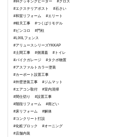
#IHクッキングヒーター
#クロス
#エクステリアポスト
#石さい
#和室リフォーム
#エリート
#軽天工事
#つくばリモデル
#ピンコロ
#門柱
#LIXILフェンス
#アリュースシリーズYKKAP
#土間工事
#側溝蓋
#トイレ
#バイクガレージ
#タクボ物置
#アスファルトカラー塗装
#カーポート設置工事
#外壁塗装工事
#ジムマット
#エアコン取付
#室内清掃
#間仕切り
#設置工事
#階段リフォーム
#雨どい
#床リフォーム
#解体
#コンクリート打設
#化粧ブロック
#オーニング
#店舗内装