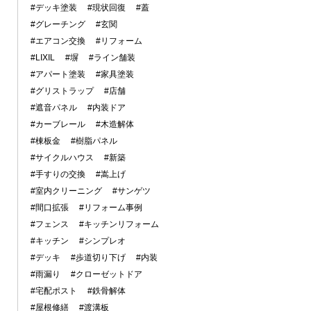
#デッキ塗装
#現状回復
#蓋
#グレーチング
#玄関
#エアコン交換
#リフォーム
#LIXIL
#塀
#ライン舗装
#アパート塗装
#家具塗装
#グリストラップ
#店舗
#遮音パネル
#内装ドア
#カーブレール
#木造解体
#棟板金
#樹脂パネル
#サイクルハウス
#新築
#手すりの交換
#嵩上げ
#室内クリーニング
#サンゲツ
#間口拡張
#リフォーム事例
#フェンス
#キッチンリフォーム
#キッチン
#シンプレオ
#デッキ
#歩道切り下げ
#内装
#雨漏り
#クローゼットドア
#宅配ポスト
#鉄骨解体
#屋根修繕
#渡溝板