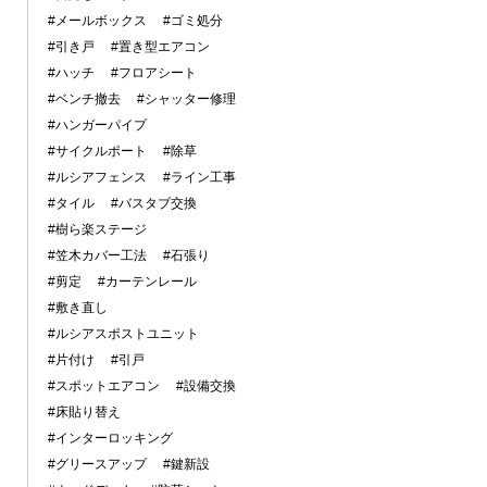
#メールボックス
#ゴミ処分
#引き戸
#置き型エアコン
#ハッチ
#フロアシート
#ベンチ撤去
#シャッター修理
#ハンガーパイプ
#サイクルポート
#除草
#ルシアフェンス
#ライン工事
#タイル
#バスタブ交換
#樹ら楽ステージ
#笠木カバー工法
#石張り
#剪定
#カーテンレール
#敷き直し
#ルシアスポストユニット
#片付け
#引戸
#スポットエアコン
#設備交換
#床貼り替え
#インターロッキング
#グリースアップ
#鍵新設