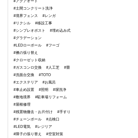
#アクアオート
#土間コンクリート洗浄
#境界フェンス
#レンガ
#リクシル
#移設工事
#シンプレオポスト
#埋め込み式
#グラデーション
#LEDローポール
#フーゴ
#襖の張り替え
#クローゼット収納
#ガスコンロ交換
#人工芝
#畳
#洗面台交換
#TOTO
#エクステリア
#お風呂
#車止め設置
#照明
#塀洗浄
#敷地境界
#駐車場リフォーム
#屋根修理
#残置物撤去・お片付け
#手すり
#チェーンポール
#点検口
#LED電気
#レジリア
#障子の張り替え
#空室対策