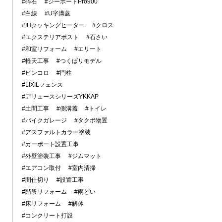
#砕石
#ジーポートPro900
#白線
#U字溝蓋
#IHクッキングヒーター
#クロス
#エクステリアポスト
#石さい
#和室リフォーム
#エリート
#軽天工事
#つくばリモデル
#ピンコロ
#門柱
#LIXILフェンス
#アリュースシリーズYKKAP
#土間工事
#側溝蓋
#トイレ
#バイクガレージ
#タクボ物置
#アスファルトカラー塗装
#カーポート設置工事
#外壁塗装工事
#ジムマット
#エアコン取付
#室内清掃
#間仕切り
#設置工事
#階段リフォーム
#雨どい
#床リフォーム
#解体
#コンクリート打設