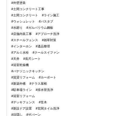
#外壁塗装
#土間コンクリート工事
#土間コンクリート
#ライン施工
#ウォシュレット
#バスタブ
#水廻り
#ガルバリウム鋼板
#店舗内装工事
#アプローチ洗浄
#スチールフェンス
#雑草対策
#インターホン
#遺品整理
#アルミ水栓
#クールスイファン
#天井
#長尺シート
#浴室乾燥機
#パナソニックキッチン
#賃貸リフォーム
#カーポート
#新築外構
#テラス屋根
#駐車場ライン
#排水管洗浄
#浴室リフォーム
#デッキフェンス
#笠木
#新設ドア設置
#玄関タイル洗浄
#目隠し
#ザバーン