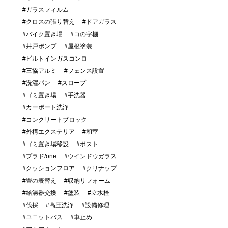
#ガラスフィルム
#クロスの張り替え
#ドアガラス
#バイク置き場
#コの字棚
#井戸ポンプ
#屋根塗装
#ビルトインガスコンロ
#三協アルミ
#フェンス設置
#洗濯パン
#スロープ
#ゴミ置き場
#手洗器
#カーポート洗浄
#コンクリートブロック
#外構エクステリア
#和室
#ゴミ置き場移設
#ポスト
#プラド/one
#ウインドウガラス
#クッションフロア
#クリナップ
#畳の表替え
#収納リフォーム
#給湯器交換
#塗装
#立水栓
#伐採
#高圧洗浄
#設備修理
#ユニットバス
#車止め