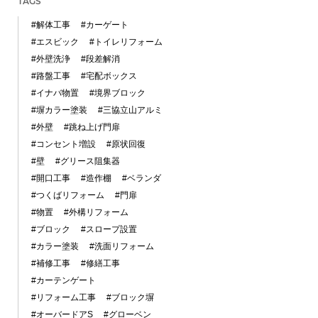
TAGS
#解体工事
#カーゲート
#エスビック
#トイレリフォーム
#外壁洗浄
#段差解消
#路盤工事
#宅配ボックス
#イナバ物置
#境界ブロック
#塀カラー塗装
#三協立山アルミ
#外壁
#跳ね上げ門扉
#コンセント増設
#原状回復
#壁
#グリース阻集器
#開口工事
#造作棚
#ベランダ
#つくばリフォーム
#門扉
#物置
#外構リフォーム
#ブロック
#スロープ設置
#カラー塗装
#洗面リフォーム
#補修工事
#修繕工事
#カーテンゲート
#リフォーム工事
#ブロック塀
#オーバードアS
#グローベン