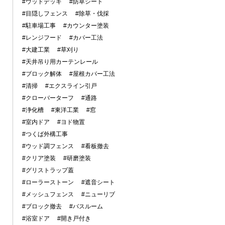
#ウッドデッキ
#防草シート
#目隠しフェンス
#除草・伐採
#駐車場工事
#カウンター塗装
#レンジフード
#カバー工法
#大建工業
#草刈り
#天井吊り用カーテンレール
#ブロック解体
#屋根カバー工法
#清掃
#エクスライン引戸
#クローバーターフ
#通路
#浄化槽
#東洋工業
#窓
#室内ドア
#ヨド物置
#つくば外構工事
#ウッド調フェンス
#看板撤去
#クリア塗装
#研磨塗装
#グリストラップ蓋
#ローラーストーン
#遮音シート
#メッシュフェンス
#ニューリブ
#ブロック撤去
#バスルーム
#浴室ドア
#開き戸付き