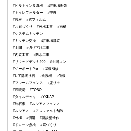
#ビルトイン食洗機
#駐車場拡張
#トイレフォルダー
#交換
#抜根
#窓フィルム
#お庭づくり
#外構工事
#雨樋
#システムキッチン
#キッチン交換
#駐車場舗装
#土間
#切り下げ工事
#内装工事
#防水工事
#リウッドデッキ200
#土間コン
#ジーポートPro
#屋根補修
#U字溝渡り石
#食洗機
#伐根
#フレームフェンス
#盛り土
#床暖房
#TOSO
#タイルデッキ
#YKKAP
#砕石敷
#ルシアスフェンス
#ルシアス
#アスファルト舗装
#外構
#側溝
#新設壁造作
#ドローン点検
#庭づくり