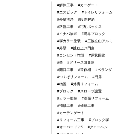
#解体工事
#カーゲート
#エスビック
#トイレリフォーム
#外壁洗浄
#段差解消
#路盤工事
#宅配ボックス
#イナバ物置
#境界ブロック
#塀カラー塗装
#三協立山アルミ
#外壁
#跳ね上げ門扉
#コンセント増設
#原状回復
#壁
#グリース阻集器
#開口工事
#造作棚
#ベランダ
#つくばリフォーム
#門扉
#物置
#外構リフォーム
#ブロック
#スロープ設置
#カラー塗装
#洗面リフォーム
#補修工事
#修繕工事
#カーテンゲート
#リフォーム工事
#ブロック塀
#オーバードアS
#グローベン