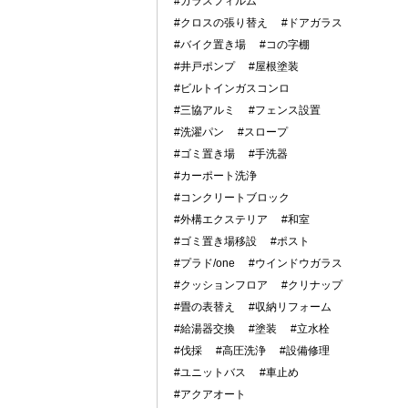
#ガラスフィルム
#クロスの張り替え
#ドアガラス
#バイク置き場
#コの字棚
#井戸ポンプ
#屋根塗装
#ビルトインガスコンロ
#三協アルミ
#フェンス設置
#洗濯パン
#スロープ
#ゴミ置き場
#手洗器
#カーポート洗浄
#コンクリートブロック
#外構エクステリア
#和室
#ゴミ置き場移設
#ポスト
#プラド/one
#ウインドウガラス
#クッションフロア
#クリナップ
#畳の表替え
#収納リフォーム
#給湯器交換
#塗装
#立水栓
#伐採
#高圧洗浄
#設備修理
#ユニットバス
#車止め
#アクアオート