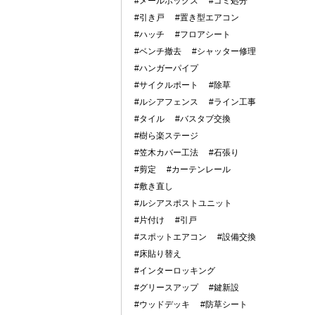
#メールボックス
#ゴミ処分
#引き戸
#置き型エアコン
#ハッチ
#フロアシート
#ベンチ撤去
#シャッター修理
#ハンガーパイプ
#サイクルポート
#除草
#ルシアフェンス
#ライン工事
#タイル
#バスタブ交換
#樹ら楽ステージ
#笠木カバー工法
#石張り
#剪定
#カーテンレール
#敷き直し
#ルシアスポストユニット
#片付け
#引戸
#スポットエアコン
#設備交換
#床貼り替え
#インターロッキング
#グリースアップ
#鍵新設
#ウッドデッキ
#防草シート