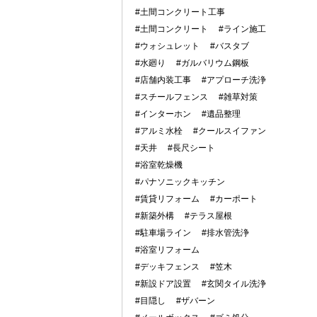
#土間コンクリート工事
#土間コンクリート
#ライン施工
#ウォシュレット
#バスタブ
#水廻り
#ガルバリウム鋼板
#店舗内装工事
#アプローチ洗浄
#スチールフェンス
#雑草対策
#インターホン
#遺品整理
#アルミ水栓
#クールスイファン
#天井
#長尺シート
#浴室乾燥機
#パナソニックキッチン
#賃貸リフォーム
#カーポート
#新築外構
#テラス屋根
#駐車場ライン
#排水管洗浄
#浴室リフォーム
#デッキフェンス
#笠木
#新設ドア設置
#玄関タイル洗浄
#目隠し
#ザバーン