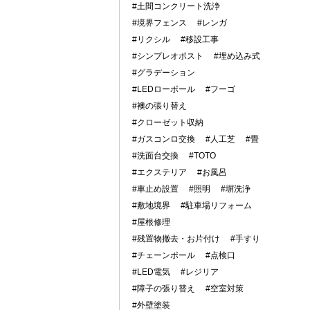
#土間コンクリート洗浄
#境界フェンス
#レンガ
#リクシル
#移設工事
#シンプレオポスト
#埋め込み式
#グラデーション
#LEDローポール
#フーゴ
#襖の張り替え
#クローゼット収納
#ガスコンロ交換
#人工芝
#畳
#洗面台交換
#TOTO
#エクステリア
#お風呂
#車止め設置
#照明
#塀洗浄
#敷地境界
#駐車場リフォーム
#屋根修理
#残置物撤去・お片付け
#手すり
#チェーンポール
#点検口
#LED電気
#レジリア
#障子の張り替え
#空室対策
#外壁塗装