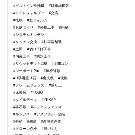
#ビルトイン食洗機
#駐車場拡張
#トイレフォルダー
#交換
#抜根
#窓フィルム
#お庭づくり
#外構工事
#雨樋
#システムキッチン
#キッチン交換
#駐車場舗装
#土間
#切り下げ工事
#内装工事
#防水工事
#リウッドデッキ200
#土間コン
#ジーポートPro
#屋根補修
#U字溝渡り石
#食洗機
#伐根
#フレームフェンス
#盛り土
#床暖房
#TOSO
#タイルデッキ
#YKKAP
#砕石敷
#ルシアスフェンス
#ルシアス
#アスファルト舗装
#外構
#側溝
#新設壁造作
#ドローン点検
#庭づくり