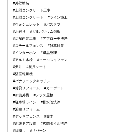
#外壁塗装
#土間コンクリート工事
#土間コンクリート
#ライン施工
#ウォシュレット
#バスタブ
#水廻り
#ガルバリウム鋼板
#店舗内装工事
#アプローチ洗浄
#スチールフェンス
#雑草対策
#インターホン
#遺品整理
#アルミ水栓
#クールスイファン
#天井
#長尺シート
#浴室乾燥機
#パナソニックキッチン
#賃貸リフォーム
#カーポート
#新築外構
#テラス屋根
#駐車場ライン
#排水管洗浄
#浴室リフォーム
#デッキフェンス
#笠木
#新設ドア設置
#玄関タイル洗浄
#目隠し
#ザバーン