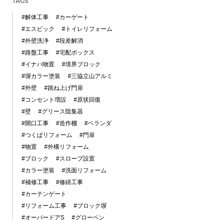
TAGS
#解体工事
#カーゲート
#エスビック
#トイレリフォーム
#外壁洗浄
#段差解消
#路盤工事
#宅配ボックス
#イナバ物置
#境界ブロック
#塀カラー塗装
#三協立山アルミ
#外壁
#跳ね上げ門扉
#コンセント増設
#原状回復
#壁
#グリース阻集器
#開口工事
#造作棚
#ベランダ
#つくばリフォーム
#門扉
#物置
#外構リフォーム
#ブロック
#スロープ設置
#カラー塗装
#洗面リフォーム
#補修工事
#修繕工事
#カーテンゲート
#リフォーム工事
#ブロック塀
#オーバードアS
#グローベン