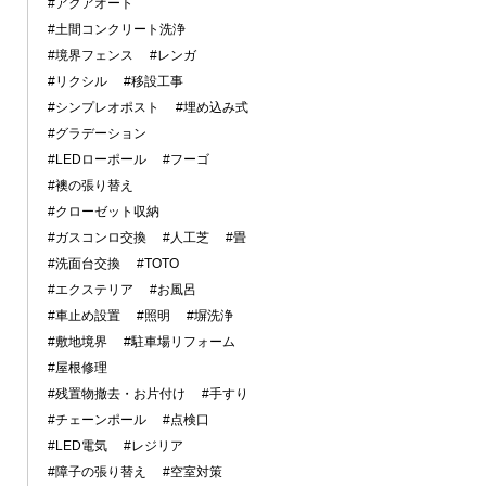
#アクアオート
#土間コンクリート洗浄
#境界フェンス
#レンガ
#リクシル
#移設工事
#シンプレオポスト
#埋め込み式
#グラデーション
#LEDローポール
#フーゴ
#襖の張り替え
#クローゼット収納
#ガスコンロ交換
#人工芝
#畳
#洗面台交換
#TOTO
#エクステリア
#お風呂
#車止め設置
#照明
#塀洗浄
#敷地境界
#駐車場リフォーム
#屋根修理
#残置物撤去・お片付け
#手すり
#チェーンポール
#点検口
#LED電気
#レジリア
#障子の張り替え
#空室対策