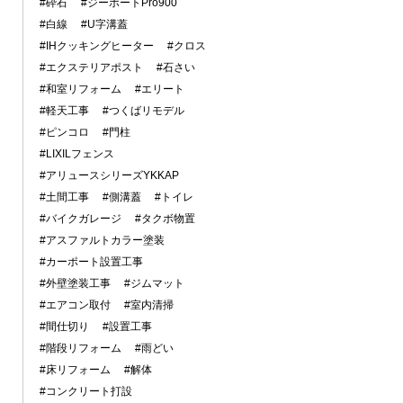
#砕石
#ジーポートPro900
#白線
#U字溝蓋
#IHクッキングヒーター
#クロス
#エクステリアポスト
#石さい
#和室リフォーム
#エリート
#軽天工事
#つくばリモデル
#ピンコロ
#門柱
#LIXILフェンス
#アリュースシリーズYKKAP
#土間工事
#側溝蓋
#トイレ
#バイクガレージ
#タクボ物置
#アスファルトカラー塗装
#カーポート設置工事
#外壁塗装工事
#ジムマット
#エアコン取付
#室内清掃
#間仕切り
#設置工事
#階段リフォーム
#雨どい
#床リフォーム
#解体
#コンクリート打設