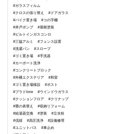
#ガラスフィルム
#クロスの張り替え
#ドアガラス
#バイク置き場
#コの字棚
#井戸ポンプ
#屋根塗装
#ビルトインガスコンロ
#三協アルミ
#フェンス設置
#洗濯パン
#スロープ
#ゴミ置き場
#手洗器
#カーポート洗浄
#コンクリートブロック
#外構エクステリア
#和室
#ゴミ置き場移設
#ポスト
#プラド/one
#ウインドウガラス
#クッションフロア
#クリナップ
#畳の表替え
#収納リフォーム
#給湯器交換
#塗装
#立水栓
#伐採
#高圧洗浄
#設備修理
#ユニットバス
#車止め