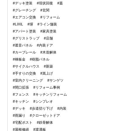
#デッキ塗装
#現状回復
#蓋
#グレーチング
#玄関
#エアコン交換
#リフォーム
#LIXIL
#塀
#ライン舗装
#アパート塗装
#家具塗装
#グリストラップ
#店舗
#遮音パネル
#内装ドア
#カーブレール
#木造解体
#棟板金
#樹脂パネル
#サイクルハウス
#新築
#手すりの交換
#嵩上げ
#室内クリーニング
#サンゲツ
#間口拡張
#リフォーム事例
#フェンス
#キッチンリフォーム
#キッチン
#シンプレオ
#デッキ
#歩道切り下げ
#内装
#雨漏り
#クローゼットドア
#宅配ポスト
#鉄骨解体
#屋根修繕
#渡溝板