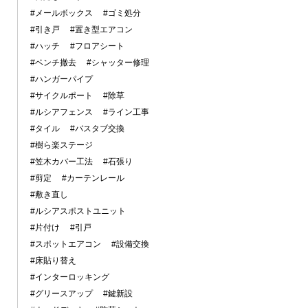
#メールボックス
#ゴミ処分
#引き戸
#置き型エアコン
#ハッチ
#フロアシート
#ベンチ撤去
#シャッター修理
#ハンガーパイプ
#サイクルポート
#除草
#ルシアフェンス
#ライン工事
#タイル
#バスタブ交換
#樹ら楽ステージ
#笠木カバー工法
#石張り
#剪定
#カーテンレール
#敷き直し
#ルシアスポストユニット
#片付け
#引戸
#スポットエアコン
#設備交換
#床貼り替え
#インターロッキング
#グリースアップ
#鍵新設