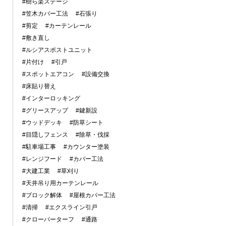
#樹ら楽ステージ
#笠木カバー工法
#石張り
#剪定
#カーテンレール
#敷き直し
#ルシアスポストユニット
#片付け
#引戸
#スポットエアコン
#設備交換
#床貼り替え
#インターロッキング
#グリースアップ
#鍵新設
#ウッドデッキ
#防草シート
#目隠しフェンス
#除草・伐採
#駐車場工事
#カウンター塗装
#レンジフード
#カバー工法
#大建工業
#草刈り
#天井吊り用カーテンレール
#ブロック解体
#屋根カバー工法
#清掃
#エクスライン引戸
#クローバーターフ
#通路