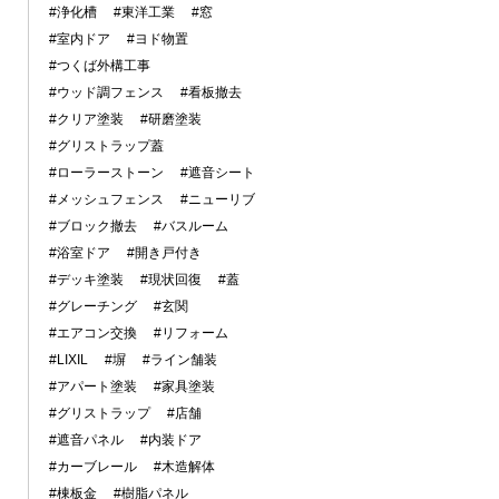
#浄化槽
#東洋工業
#窓
#室内ドア
#ヨド物置
#つくば外構工事
#ウッド調フェンス
#看板撤去
#クリア塗装
#研磨塗装
#グリストラップ蓋
#ローラーストーン
#遮音シート
#メッシュフェンス
#ニューリブ
#ブロック撤去
#バスルーム
#浴室ドア
#開き戸付き
#デッキ塗装
#現状回復
#蓋
#グレーチング
#玄関
#エアコン交換
#リフォーム
#LIXIL
#塀
#ライン舗装
#アパート塗装
#家具塗装
#グリストラップ
#店舗
#遮音パネル
#内装ドア
#カーブレール
#木造解体
#棟板金
#樹脂パネル