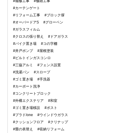
#補修工事
#修繕工事
#カーテンゲート
#リフォーム工事
#ブロック塀
#オーバードアS
#グローベン
#ガラスフィルム
#クロスの張り替え
#ドアガラス
#バイク置き場
#コの字棚
#井戸ポンプ
#屋根塗装
#ビルトインガスコンロ
#三協アルミ
#フェンス設置
#洗濯パン
#スロープ
#ゴミ置き場
#手洗器
#カーポート洗浄
#コンクリートブロック
#外構エクステリア
#和室
#ゴミ置き場移設
#ポスト
#プラド/one
#ウインドウガラス
#クッションフロア
#クリナップ
#畳の表替え
#収納リフォーム