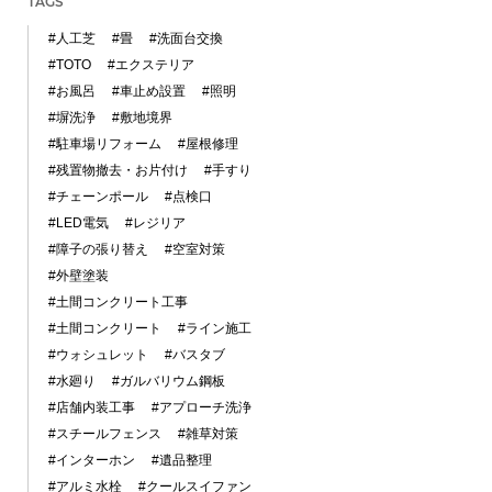
TAGS
#人工芝
#畳
#洗面台交換
#TOTO
#エクステリア
#お風呂
#車止め設置
#照明
#塀洗浄
#敷地境界
#駐車場リフォーム
#屋根修理
#残置物撤去・お片付け
#手すり
#チェーンポール
#点検口
#LED電気
#レジリア
#障子の張り替え
#空室対策
#外壁塗装
#土間コンクリート工事
#土間コンクリート
#ライン施工
#ウォシュレット
#バスタブ
#水廻り
#ガルバリウム鋼板
#店舗内装工事
#アプローチ洗浄
#スチールフェンス
#雑草対策
#インターホン
#遺品整理
#アルミ水栓
#クールスイファン