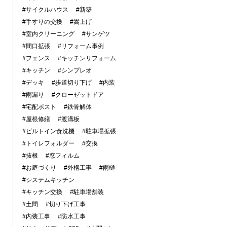
#サイクルハウス
#新築
#手すりの交換
#嵩上げ
#室内クリーニング
#サンゲツ
#間口拡張
#リフォーム事例
#フェンス
#キッチンリフォーム
#キッチン
#シンプレオ
#デッキ
#歩道切り下げ
#内装
#雨漏り
#クローゼットドア
#宅配ポスト
#鉄骨解体
#屋根修繕
#渡溝板
#ビルトイン食洗機
#駐車場拡張
#トイレフォルダー
#交換
#抜根
#窓フィルム
#お庭づくり
#外構工事
#雨樋
#システムキッチン
#キッチン交換
#駐車場舗装
#土間
#切り下げ工事
#内装工事
#防水工事