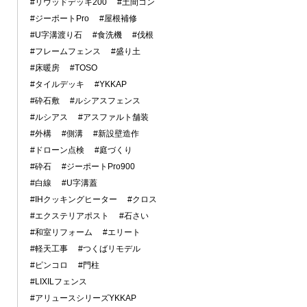
#リウッドデッキ200
#土間コン
#ジーポートPro
#屋根補修
#U字溝渡り石
#食洗機
#伐根
#フレームフェンス
#盛り土
#床暖房
#TOSO
#タイルデッキ
#YKKAP
#砕石敷
#ルシアスフェンス
#ルシアス
#アスファルト舗装
#外構
#側溝
#新設壁造作
#ドローン点検
#庭づくり
#砕石
#ジーポートPro900
#白線
#U字溝蓋
#IHクッキングヒーター
#クロス
#エクステリアポスト
#石さい
#和室リフォーム
#エリート
#軽天工事
#つくばリモデル
#ピンコロ
#門柱
#LIXILフェンス
#アリュースシリーズYKKAP