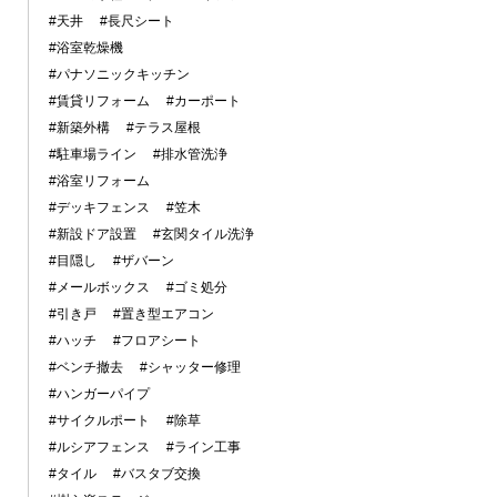
#天井
#長尺シート
#浴室乾燥機
#パナソニックキッチン
#賃貸リフォーム
#カーポート
#新築外構
#テラス屋根
#駐車場ライン
#排水管洗浄
#浴室リフォーム
#デッキフェンス
#笠木
#新設ドア設置
#玄関タイル洗浄
#目隠し
#ザバーン
#メールボックス
#ゴミ処分
#引き戸
#置き型エアコン
#ハッチ
#フロアシート
#ベンチ撤去
#シャッター修理
#ハンガーパイプ
#サイクルポート
#除草
#ルシアフェンス
#ライン工事
#タイル
#バスタブ交換