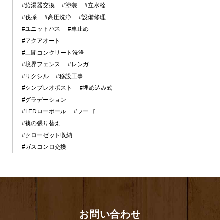
#給湯器交換
#塗装
#立水栓
#伐採
#高圧洗浄
#設備修理
#ユニットバス
#車止め
#アクアオート
#土間コンクリート洗浄
#境界フェンス
#レンガ
#リクシル
#移設工事
#シンプレオポスト
#埋め込み式
#グラデーション
#LEDローポール
#フーゴ
#襖の張り替え
#クローゼット収納
#ガスコンロ交換
お問い合わせ