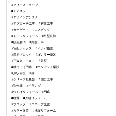
#グリーストラップ
#ナオスシート
#デザインアンテナ
#アプローチ工事
#解体工事
#カーゲート
#エスビック
#トイレリフォーム
#外壁洗浄
#段差解消
#路盤工事
#宅配ボックス
#イナバ物置
#境界ブロック
#塀カラー塗装
#三協立山アルミ
#外壁
#跳ね上げ門扉
#コンセント増設
#原状回復
#壁
#グリース阻集器
#開口工事
#造作棚
#ベランダ
#つくばリフォーム
#門扉
#物置
#外構リフォーム
#ブロック
#スロープ設置
#カラー塗装
#洗面リフォーム