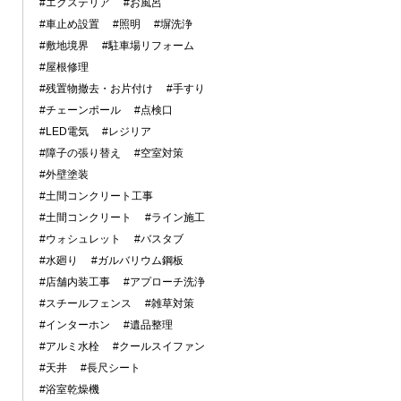
#エクステリア
#お風呂
#車止め設置
#照明
#塀洗浄
#敷地境界
#駐車場リフォーム
#屋根修理
#残置物撤去・お片付け
#手すり
#チェーンポール
#点検口
#LED電気
#レジリア
#障子の張り替え
#空室対策
#外壁塗装
#土間コンクリート工事
#土間コンクリート
#ライン施工
#ウォシュレット
#バスタブ
#水廻り
#ガルバリウム鋼板
#店舗内装工事
#アプローチ洗浄
#スチールフェンス
#雑草対策
#インターホン
#遺品整理
#アルミ水栓
#クールスイファン
#天井
#長尺シート
#浴室乾燥機