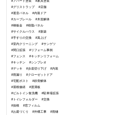
#アパート塗装
#家具塗装
#グリストラップ
#店舗
#遮音パネル
#内装ドア
#カーブレール
#木造解体
#棟板金
#樹脂パネル
#サイクルハウス
#新築
#手すりの交換
#嵩上げ
#室内クリーニング
#サンゲツ
#間口拡張
#リフォーム事例
#フェンス
#キッチンリフォーム
#キッチン
#シンプレオ
#デッキ
#歩道切り下げ
#内装
#雨漏り
#クローゼットドア
#宅配ポスト
#鉄骨解体
#屋根修繕
#渡溝板
#ビルトイン食洗機
#駐車場拡張
#トイレフォルダー
#交換
#抜根
#窓フィルム
#お庭づくり
#外構工事
#雨樋