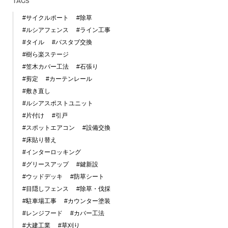
TAGS
#サイクルポート
#除草
#ルシアフェンス
#ライン工事
#タイル
#バスタブ交換
#樹ら楽ステージ
#笠木カバー工法
#石張り
#剪定
#カーテンレール
#敷き直し
#ルシアスポストユニット
#片付け
#引戸
#スポットエアコン
#設備交換
#床貼り替え
#インターロッキング
#グリースアップ
#鍵新設
#ウッドデッキ
#防草シート
#目隠しフェンス
#除草・伐採
#駐車場工事
#カウンター塗装
#レンジフード
#カバー工法
#大建工業
#草刈り