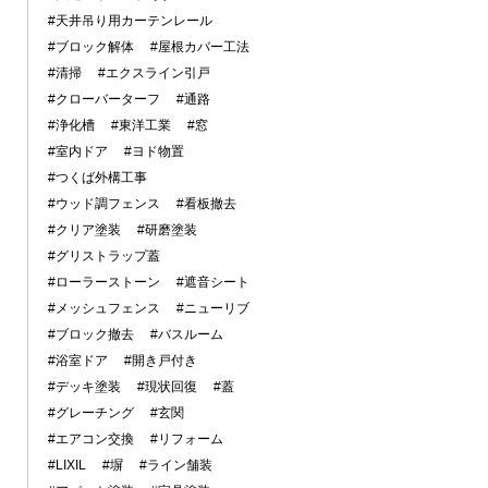
#天井吊り用カーテンレール
#ブロック解体
#屋根カバー工法
#清掃
#エクスライン引戸
#クローバーターフ
#通路
#浄化槽
#東洋工業
#窓
#室内ドア
#ヨド物置
#つくば外構工事
#ウッド調フェンス
#看板撤去
#クリア塗装
#研磨塗装
#グリストラップ蓋
#ローラーストーン
#遮音シート
#メッシュフェンス
#ニューリブ
#ブロック撤去
#バスルーム
#浴室ドア
#開き戸付き
#デッキ塗装
#現状回復
#蓋
#グレーチング
#玄関
#エアコン交換
#リフォーム
#LIXIL
#塀
#ライン舗装