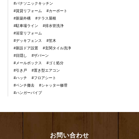
#パナソニックキッチン
#賃貸リフォーム
#カーポート
#新築外構
#テラス屋根
#駐車場ライン
#排水管洗浄
#浴室リフォーム
#デッキフェンス
#笠木
#新設ドア設置
#玄関タイル洗浄
#目隠し
#ザバーン
#メールボックス
#ゴミ処分
#引き戸
#置き型エアコン
#ハッチ
#フロアシート
#ベンチ撤去
#シャッター修理
#ハンガーパイプ
お問い合わせ