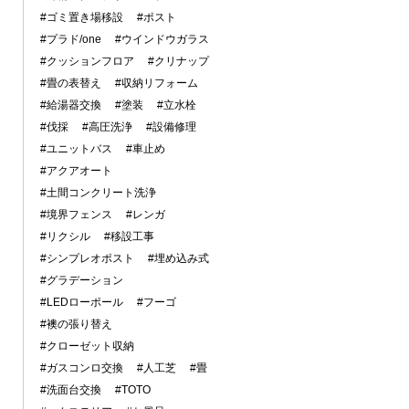
#ゴミ置き場移設
#ポスト
#プラド/one
#ウインドウガラス
#クッションフロア
#クリナップ
#畳の表替え
#収納リフォーム
#給湯器交換
#塗装
#立水栓
#伐採
#高圧洗浄
#設備修理
#ユニットバス
#車止め
#アクアオート
#土間コンクリート洗浄
#境界フェンス
#レンガ
#リクシル
#移設工事
#シンプレオポスト
#埋め込み式
#グラデーション
#LEDローポール
#フーゴ
#襖の張り替え
#クローゼット収納
#ガスコンロ交換
#人工芝
#畳
#洗面台交換
#TOTO