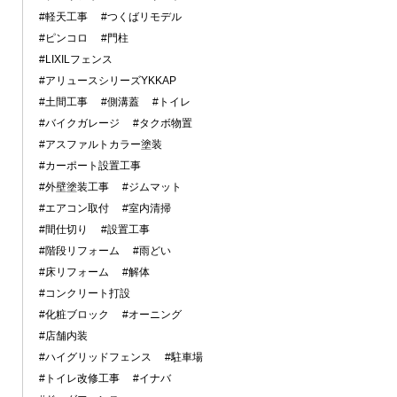
#軽天工事
#つくばリモデル
#ピンコロ
#門柱
#LIXILフェンス
#アリュースシリーズYKKAP
#土間工事
#側溝蓋
#トイレ
#バイクガレージ
#タクボ物置
#アスファルトカラー塗装
#カーポート設置工事
#外壁塗装工事
#ジムマット
#エアコン取付
#室内清掃
#間仕切り
#設置工事
#階段リフォーム
#雨どい
#床リフォーム
#解体
#コンクリート打設
#化粧ブロック
#オーニング
#店舗内装
#ハイグリッドフェンス
#駐車場
#トイレ改修工事
#イナバ