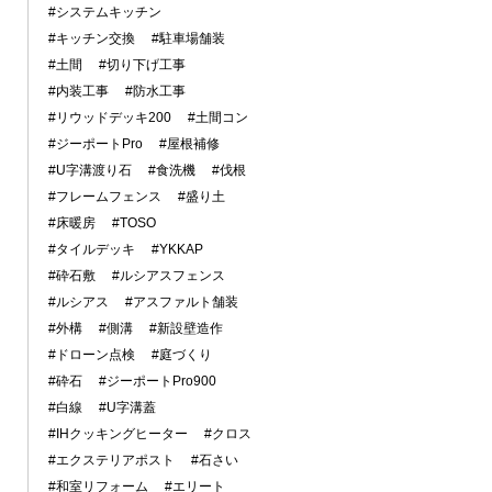
#システムキッチン
#キッチン交換
#駐車場舗装
#土間
#切り下げ工事
#内装工事
#防水工事
#リウッドデッキ200
#土間コン
#ジーポートPro
#屋根補修
#U字溝渡り石
#食洗機
#伐根
#フレームフェンス
#盛り土
#床暖房
#TOSO
#タイルデッキ
#YKKAP
#砕石敷
#ルシアスフェンス
#ルシアス
#アスファルト舗装
#外構
#側溝
#新設壁造作
#ドローン点検
#庭づくり
#砕石
#ジーポートPro900
#白線
#U字溝蓋
#IHクッキングヒーター
#クロス
#エクステリアポスト
#石さい
#和室リフォーム
#エリート