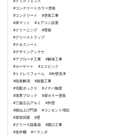
#ドッグフェンス
#コンクリートカラー塗装
#コンクリート
#塗装工事
#床マット
#エアコン設置
#クリーニング
#壁面
#グリーストラップ
#ナオスシート
#デザインアンテナ
#アプローチ工事
#解体工事
#カーゲート
#エスビック
#トイレリフォーム
#外壁洗浄
#段差解消
#路盤工事
#宅配ボックス
#イナバ物置
#境界ブロック
#塀カラー塗装
#三協立山アルミ
#外壁
#跳ね上げ門扉
#コンセント増設
#原状回復
#壁
#グリース阻集器
#開口工事
#造作棚
#ベランダ