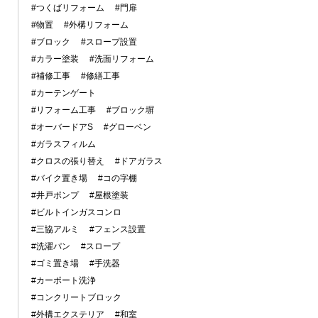
#つくばリフォーム
#門扉
#物置
#外構リフォーム
#ブロック
#スロープ設置
#カラー塗装
#洗面リフォーム
#補修工事
#修繕工事
#カーテンゲート
#リフォーム工事
#ブロック塀
#オーバードアS
#グローベン
#ガラスフィルム
#クロスの張り替え
#ドアガラス
#バイク置き場
#コの字棚
#井戸ポンプ
#屋根塗装
#ビルトインガスコンロ
#三協アルミ
#フェンス設置
#洗濯パン
#スロープ
#ゴミ置き場
#手洗器
#カーポート洗浄
#コンクリートブロック
#外構エクステリア
#和室