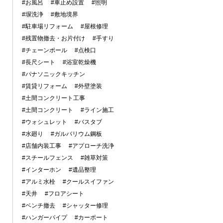
#お風呂
#車止め設置
#照明
#塀洗浄
#敷地境界
#駐車場リフォーム
#屋根修理
#残置物撤去・お片付け
#手すり
#チェーンポール
#点検口
#長尺シート
#浴室乾燥機
#パナソニックキッチン
#賃貸リフォーム
#外壁塗装
#土間コンクリート工事
#土間コンクリート
#ライン施工
#ウォシュレット
#バスタブ
#水廻り
#ガルバリウム鋼板
#店舗内装工事
#アプローチ洗浄
#スチールフェンス
#雑草対策
#インターホン
#遺品整理
#アルミ水栓
#クールスイファン
#天井
#フロアシート
#ベンチ撤去
#シャッター修理
#ハンガーパイプ
#カーポート