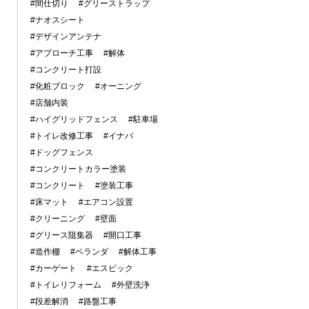
#間仕切り
#グリーストラップ
#ナオスシート
#デザインアンテナ
#アプローチ工事
#解体
#コンクリート打設
#化粧ブロック
#オーニング
#店舗内装
#ハイグリッドフェンス
#駐車場
#トイレ改修工事
#イナバ
#ドッグフェンス
#コンクリートカラー塗装
#コンクリート
#塗装工事
#床マット
#エアコン設置
#クリーニング
#壁面
#グリース阻集器
#開口工事
#造作棚
#ベランダ
#解体工事
#カーゲート
#エスビック
#トイレリフォーム
#外壁洗浄
#段差解消
#路盤工事