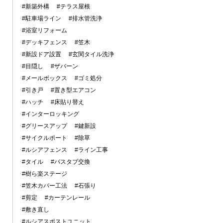
#新築外構
#テラス屋根
#駐車場ライン
#排水管洗浄
#浴室リフォーム
#デッキフェンス
#笠木
#新設ドア設置
#玄関タイル洗浄
#目隠し
#ザバーン
#メールボックス
#ゴミ処分
#引き戸
#置き型エアコン
#ハッチ
#床貼り替え
#インターロッキング
#グリースアップ
#鍵新設
#サイクルポート
#除草
#ルシアフェンス
#ライン工事
#タイル
#バスタブ交換
#樹ら楽ステージ
#笠木カバー工法
#石張り
#剪定
#カーテンレール
#敷き直し
#ルシアスポストユニット