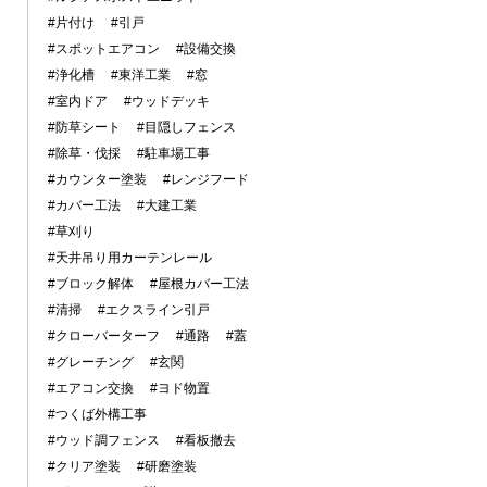
#片付け
#引戸
#スポットエアコン
#設備交換
#浄化槽
#東洋工業
#窓
#室内ドア
#ウッドデッキ
#防草シート
#目隠しフェンス
#除草・伐採
#駐車場工事
#カウンター塗装
#レンジフード
#カバー工法
#大建工業
#草刈り
#天井吊り用カーテンレール
#ブロック解体
#屋根カバー工法
#清掃
#エクスライン引戸
#クローバーターフ
#通路
#蓋
#グレーチング
#玄関
#エアコン交換
#ヨド物置
#つくば外構工事
#ウッド調フェンス
#看板撤去
#クリア塗装
#研磨塗装