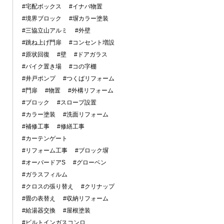
#宅配ボックス
#イナバ物置
#境界ブロック
#塀カラー塗装
#三協立山アルミ
#外壁
#跳ね上げ門扉
#コンセント増設
#原状回復
#壁
#ドアガラス
#バイク置き場
#コの字棚
#井戸ポンプ
#つくばリフォーム
#門扉
#物置
#外構リフォーム
#ブロック
#スロープ設置
#カラー塗装
#洗面リフォーム
#補修工事
#修繕工事
#カーテンゲート
#リフォーム工事
#ブロック塀
#オーバードアS
#グローベン
#ガラスフィルム
#クロスの張り替え
#クリナップ
#畳の表替え
#収納リフォーム
#給湯器交換
#屋根塗装
#ビルトインガスコンロ