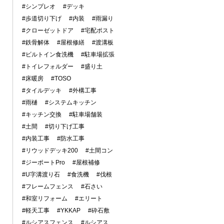
#シンプレオ
#デッキ
#歩道切り下げ
#内装
#雨漏り
#クローゼットドア
#宅配ポスト
#鉄骨解体
#屋根修繕
#渡溝板
#ビルトイン食洗機
#駐車場拡張
#トイレフォルダー
#盛り土
#床暖房
#TOSO
#タイルデッキ
#外構工事
#雨樋
#システムキッチン
#キッチン交換
#駐車場舗装
#土間
#切り下げ工事
#内装工事
#防水工事
#リウッドデッキ200
#土間コン
#ジーポートPro
#屋根補修
#U字溝渡り石
#食洗機
#伐根
#フレームフェンス
#石さい
#和室リフォーム
#エリート
#軽天工事
#YKKAP
#砕石敷
#ルシアスフェンス
#ルシアス