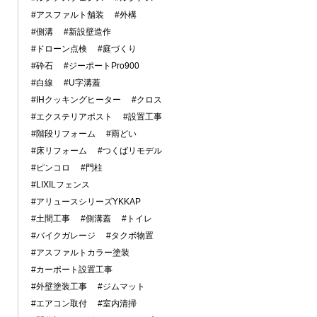
#アスファルト舗装
#外構
#側溝
#新設壁造作
#ドローン点検
#庭づくり
#砕石
#ジーポートPro900
#白線
#U字溝蓋
#IHクッキングヒーター
#クロス
#エクステリアポスト
#設置工事
#階段リフォーム
#雨どい
#床リフォーム
#つくばリモデル
#ピンコロ
#門柱
#LIXILフェンス
#アリュースシリーズYKKAP
#土間工事
#側溝蓋
#トイレ
#バイクガレージ
#タクボ物置
#アスファルトカラー塗装
#カーポート設置工事
#外壁塗装工事
#ジムマット
#エアコン取付
#室内清掃