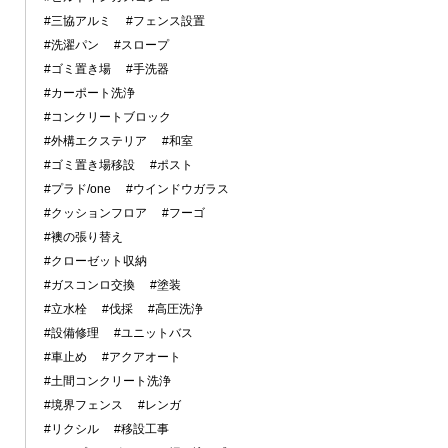
#三協アルミ
#フェンス設置
#洗濯パン
#スロープ
#ゴミ置き場
#手洗器
#カーポート洗浄
#コンクリートブロック
#外構エクステリア
#和室
#ゴミ置き場移設
#ポスト
#プラド/one
#ウインドウガラス
#クッションフロア
#フーゴ
#襖の張り替え
#クローゼット収納
#ガスコンロ交換
#塗装
#立水栓
#伐採
#高圧洗浄
#設備修理
#ユニットバス
#車止め
#アクアオート
#土間コンクリート洗浄
#境界フェンス
#レンガ
#リクシル
#移設工事