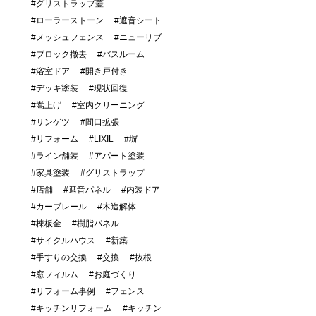
#グリストラップ蓋
#ローラーストーン
#遮音シート
#メッシュフェンス
#ニューリブ
#ブロック撤去
#バスルーム
#浴室ドア
#開き戸付き
#デッキ塗装
#現状回復
#嵩上げ
#室内クリーニング
#サンゲツ
#間口拡張
#リフォーム
#LIXIL
#塀
#ライン舗装
#アパート塗装
#家具塗装
#グリストラップ
#店舗
#遮音パネル
#内装ドア
#カーブレール
#木造解体
#棟板金
#樹脂パネル
#サイクルハウス
#新築
#手すりの交換
#交換
#抜根
#窓フィルム
#お庭づくり
#リフォーム事例
#フェンス
#キッチンリフォーム
#キッチン