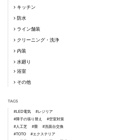
キッチン
防水
ライン舗装
クリーニング・洗浄
内装
水廻り
浴室
その他
TAGS
#LED電気
#レジリア
#障子の張り替え
#空室対策
#人工芝
#畳
#洗面台交換
#TOTO
#エクステリア