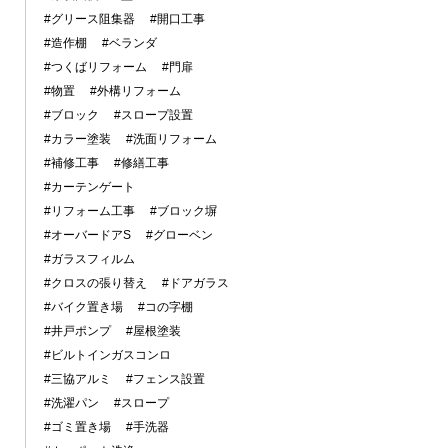
#グリース阻集器
#開口工事
#造作棚
#ベランダ
#つくばリフォーム
#門扉
#物置
#外構リフォーム
#ブロック
#スロープ設置
#カラー塗装
#洗面リフォーム
#補修工事
#修繕工事
#カーテンゲート
#リフォーム工事
#ブロック塀
#オーバードアS
#グローベン
#ガラスフィルム
#クロスの張り替え
#ドアガラス
#バイク置き場
#コの字棚
#井戸ポンプ
#屋根塗装
#ビルトインガスコンロ
#三協アルミ
#フェンス設置
#洗濯パン
#スロープ
#ゴミ置き場
#手洗器