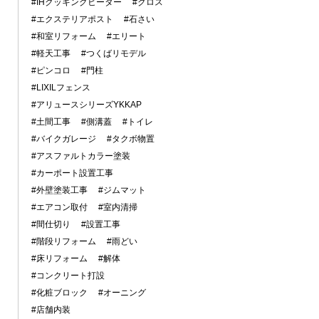
#IHクッキングヒーター
#クロス
#エクステリアポスト
#石さい
#和室リフォーム
#エリート
#軽天工事
#つくばリモデル
#ピンコロ
#門柱
#LIXILフェンス
#アリュースシリーズYKKAP
#土間工事
#側溝蓋
#トイレ
#バイクガレージ
#タクボ物置
#アスファルトカラー塗装
#カーポート設置工事
#外壁塗装工事
#ジムマット
#エアコン取付
#室内清掃
#間仕切り
#設置工事
#階段リフォーム
#雨どい
#床リフォーム
#解体
#コンクリート打設
#化粧ブロック
#オーニング
#店舗内装