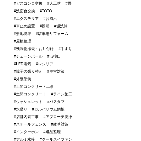
#ガスコンロ交換
#人工芝
#畳
#洗面台交換
#TOTO
#エクステリア
#お風呂
#車止め設置
#照明
#塀洗浄
#敷地境界
#駐車場リフォーム
#屋根修理
#残置物撤去・お片付け
#手すり
#チェーンポール
#点検口
#LED電気
#レジリア
#障子の張り替え
#空室対策
#外壁塗装
#土間コンクリート工事
#土間コンクリート
#ライン施工
#ウォシュレット
#バスタブ
#水廻り
#ガルバリウム鋼板
#店舗内装工事
#アプローチ洗浄
#スチールフェンス
#雑草対策
#インターホン
#遺品整理
#アルミ水栓
#クールスイファン