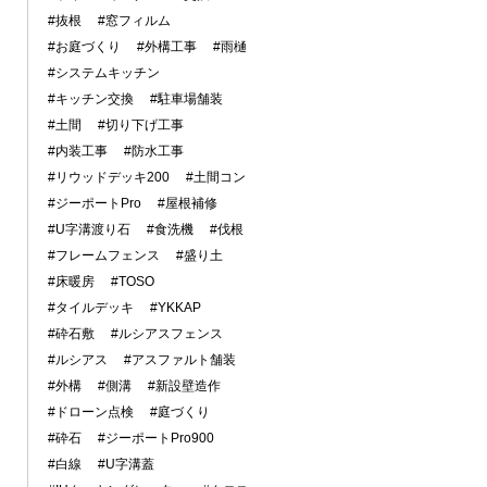
#抜根
#窓フィルム
#お庭づくり
#外構工事
#雨樋
#システムキッチン
#キッチン交換
#駐車場舗装
#土間
#切り下げ工事
#内装工事
#防水工事
#リウッドデッキ200
#土間コン
#ジーポートPro
#屋根補修
#U字溝渡り石
#食洗機
#伐根
#フレームフェンス
#盛り土
#床暖房
#TOSO
#タイルデッキ
#YKKAP
#砕石敷
#ルシアスフェンス
#ルシアス
#アスファルト舗装
#外構
#側溝
#新設壁造作
#ドローン点検
#庭づくり
#砕石
#ジーポートPro900
#白線
#U字溝蓋