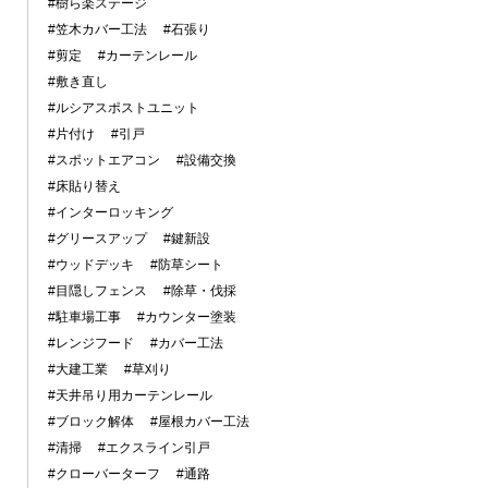
#樹ら楽ステージ
#笠木カバー工法
#石張り
#剪定
#カーテンレール
#敷き直し
#ルシアスポストユニット
#片付け
#引戸
#スポットエアコン
#設備交換
#床貼り替え
#インターロッキング
#グリースアップ
#鍵新設
#ウッドデッキ
#防草シート
#目隠しフェンス
#除草・伐採
#駐車場工事
#カウンター塗装
#レンジフード
#カバー工法
#大建工業
#草刈り
#天井吊り用カーテンレール
#ブロック解体
#屋根カバー工法
#清掃
#エクスライン引戸
#クローバーターフ
#通路