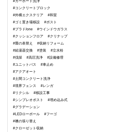
#カーポート洗浄
#コンクリートブロック
#外構エクステリア
#和室
#ゴミ置き場移設
#ポスト
#プラド/one
#ウインドウガラス
#クッションフロア
#クリナップ
#畳の表替え
#収納リフォーム
#給湯器交換
#塗装
#立水栓
#伐採
#高圧洗浄
#設備修理
#ユニットバス
#車止め
#アクアオート
#土間コンクリート洗浄
#境界フェンス
#レンガ
#リクシル
#移設工事
#シンプレオポスト
#埋め込み式
#グラデーション
#LEDローポール
#フーゴ
#襖の張り替え
#クローゼット収納