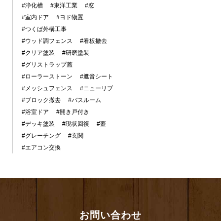
#浄化槽
#東洋工業
#窓
#室内ドア
#ヨド物置
#つくば外構工事
#ウッド調フェンス
#看板撤去
#クリア塗装
#研磨塗装
#グリストラップ蓋
#ローラーストーン
#遮音シート
#メッシュフェンス
#ニューリブ
#ブロック撤去
#バスルーム
#浴室ドア
#開き戸付き
#デッキ塗装
#現状回復
#蓋
#グレーチング
#玄関
#エアコン交換
お問い合わせ