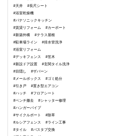
#天井
#長尺シート
#浴室乾燥機
#パナソニックキッチン
#賃貸リフォーム
#カーポート
#新築外構
#テラス屋根
#駐車場ライン
#排水管洗浄
#浴室リフォーム
#デッキフェンス
#笠木
#新設ドア設置
#玄関タイル洗浄
#目隠し
#ザバーン
#メールボックス
#ゴミ処分
#引き戸
#置き型エアコン
#ハッチ
#フロアシート
#ベンチ撤去
#シャッター修理
#ハンガーパイプ
#サイクルポート
#除草
#ルシアフェンス
#ライン工事
#タイル
#バスタブ交換