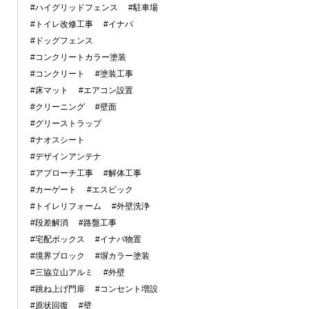
#ハイグリッドフェンス
#駐車場
#トイレ改修工事
#イナバ
#ドッグフェンス
#コンクリートカラー塗装
#コンクリート
#塗装工事
#床マット
#エアコン設置
#クリーニング
#壁面
#グリーストラップ
#ナオスシート
#デザインアンテナ
#アプローチ工事
#解体工事
#カーゲート
#エスビック
#トイレリフォーム
#外壁洗浄
#段差解消
#路盤工事
#宅配ボックス
#イナバ物置
#境界ブロック
#塀カラー塗装
#三協立山アルミ
#外壁
#跳ね上げ門扉
#コンセント増設
#原状回復
#壁