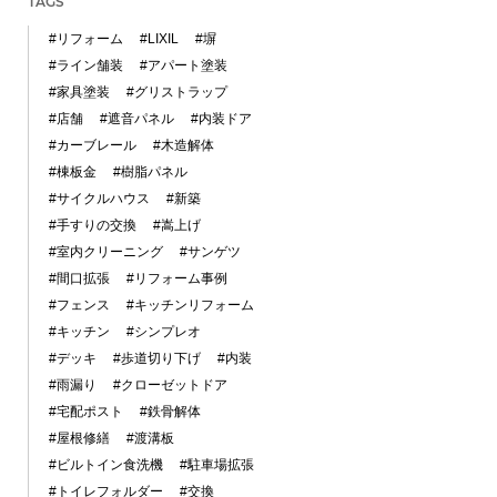
TAGS
#リフォーム
#LIXIL
#塀
#ライン舗装
#アパート塗装
#家具塗装
#グリストラップ
#店舗
#遮音パネル
#内装ドア
#カーブレール
#木造解体
#棟板金
#樹脂パネル
#サイクルハウス
#新築
#手すりの交換
#嵩上げ
#室内クリーニング
#サンゲツ
#間口拡張
#リフォーム事例
#フェンス
#キッチンリフォーム
#キッチン
#シンプレオ
#デッキ
#歩道切り下げ
#内装
#雨漏り
#クローゼットドア
#宅配ポスト
#鉄骨解体
#屋根修繕
#渡溝板
#ビルトイン食洗機
#駐車場拡張
#トイレフォルダー
#交換