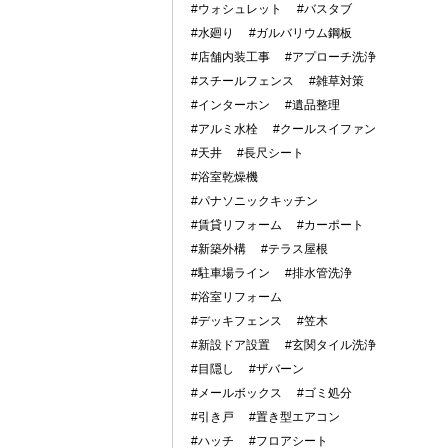
#ウォシュレット
#バスタブ
#水廻り
#ガルバリウム鋼板
#店舗内装工事
#アプローチ洗浄
#スチールフェンス
#雑草対策
#インターホン
#遺品整理
#アルミ水栓
#クールスイファン
#天井
#長尺シート
#浴室乾燥機
#パナソニックキッチン
#賃貸リフォーム
#カーポート
#新築外構
#テラス屋根
#駐車場ライン
#排水管洗浄
#浴室リフォーム
#デッキフェンス
#笠木
#新設ドア設置
#玄関タイル洗浄
#目隠し
#ザバーン
#メールボックス
#ゴミ処分
#引き戸
#置き型エアコン
#ハッチ
#フロアシート