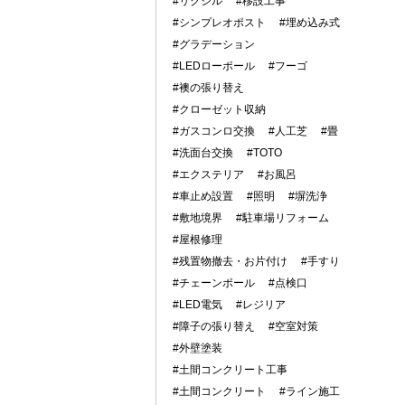
#リクシル
#移設工事
#シンプレオポスト
#埋め込み式
#グラデーション
#LEDローポール
#フーゴ
#襖の張り替え
#クローゼット収納
#ガスコンロ交換
#人工芝
#畳
#洗面台交換
#TOTO
#エクステリア
#お風呂
#車止め設置
#照明
#塀洗浄
#敷地境界
#駐車場リフォーム
#屋根修理
#残置物撤去・お片付け
#手すり
#チェーンポール
#点検口
#LED電気
#レジリア
#障子の張り替え
#空室対策
#外壁塗装
#土間コンクリート工事
#土間コンクリート
#ライン施工