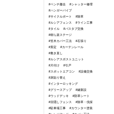
#ベンチ撤去
#シャッター修理
#ハンガーパイプ
#サイクルポート
#除草
#ルシアフェンス
#ライン工事
#タイル
#バスタブ交換
#樹ら楽ステージ
#笠木カバー工法
#石張り
#剪定
#カーテンレール
#敷き直し
#ルシアスポストユニット
#片付け
#引戸
#スポットエアコン
#設備交換
#床貼り替え
#インターロッキング
#グリースアップ
#鍵新設
#ウッドデッキ
#防草シート
#目隠しフェンス
#除草・伐採
#駐車場工事
#カウンター塗装