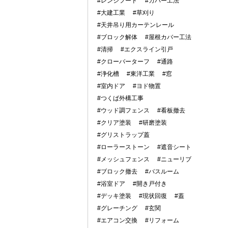
#レンジフード
#カバー工法
#大建工業
#草刈り
#天井吊り用カーテンレール
#ブロック解体
#屋根カバー工法
#清掃
#エクスライン引戸
#クローバーターフ
#通路
#浄化槽
#東洋工業
#窓
#室内ドア
#ヨド物置
#つくば外構工事
#ウッド調フェンス
#看板撤去
#クリア塗装
#研磨塗装
#グリストラップ蓋
#ローラーストーン
#遮音シート
#メッシュフェンス
#ニューリブ
#ブロック撤去
#バスルーム
#浴室ドア
#開き戸付き
#デッキ塗装
#現状回復
#蓋
#グレーチング
#玄関
#エアコン交換
#リフォーム