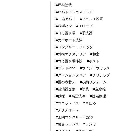
#屋根塗装
#ビルトインガスコンロ
#三協アルミ
#フェンス設置
#洗濯パン
#スロープ
#ゴミ置き場
#手洗器
#カーポート洗浄
#コンクリートブロック
#外構エクステリア
#和室
#ゴミ置き場移設
#ポスト
#プラド/one
#ウインドウガラス
#クッションフロア
#クリナップ
#畳の表替え
#収納リフォーム
#給湯器交換
#塗装
#立水栓
#伐採
#高圧洗浄
#設備修理
#ユニットバス
#車止め
#アクアオート
#土間コンクリート洗浄
#境界フェンス
#レンガ