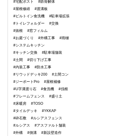
#宅配ポスト
#鉄骨解体
#屋根修繕
#渡溝板
#ビルトイン食洗機
#駐車場拡張
#トイレフォルダー
#交換
#抜根
#窓フィルム
#お庭づくり
#外構工事
#雨樋
#システムキッチン
#キッチン交換
#駐車場舗装
#土間
#切り下げ工事
#内装工事
#防水工事
#リウッドデッキ200
#土間コン
#ジーポートPro
#屋根補修
#U字溝渡り石
#食洗機
#伐根
#フレームフェンス
#盛り土
#床暖房
#TOSO
#タイルデッキ
#YKKAP
#砕石敷
#ルシアスフェンス
#ルシアス
#アスファルト舗装
#外構
#側溝
#新設壁造作