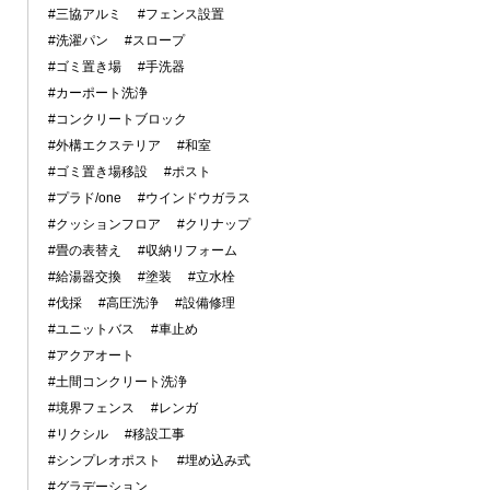
#三協アルミ
#フェンス設置
#洗濯パン
#スロープ
#ゴミ置き場
#手洗器
#カーポート洗浄
#コンクリートブロック
#外構エクステリア
#和室
#ゴミ置き場移設
#ポスト
#プラド/one
#ウインドウガラス
#クッションフロア
#クリナップ
#畳の表替え
#収納リフォーム
#給湯器交換
#塗装
#立水栓
#伐採
#高圧洗浄
#設備修理
#ユニットバス
#車止め
#アクアオート
#土間コンクリート洗浄
#境界フェンス
#レンガ
#リクシル
#移設工事
#シンプレオポスト
#埋め込み式
#グラデーション