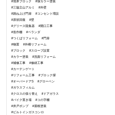
#境界ブロック
#塀カラー塗装
#三協立山アルミ
#外壁
#跳ね上げ門扉
#コンセント増設
#原状回復
#壁
#グリース阻集器
#開口工事
#造作棚
#ベランダ
#つくばリフォーム
#門扉
#物置
#外構リフォーム
#ブロック
#スロープ設置
#カラー塗装
#洗面リフォーム
#補修工事
#修繕工事
#カーテンゲート
#リフォーム工事
#ブロック塀
#オーバードアS
#グローベン
#ガラスフィルム
#クロスの張り替え
#ドアガラス
#バイク置き場
#コの字棚
#井戸ポンプ
#屋根塗装
#ビルトインガスコンロ