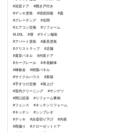
#浴室ドア
#開き戸付き
#デッキ塗装
#現状回復
#蓋
#グレーチング
#玄関
#エアコン交換
#リフォーム
#LIXIL
#塀
#ライン舗装
#アパート塗装
#家具塗装
#グリストラップ
#店舗
#遮音パネル
#内装ドア
#カーブレール
#木造解体
#棟板金
#樹脂パネル
#サイクルハウス
#新築
#手すりの交換
#嵩上げ
#室内クリーニング
#サンゲツ
#間口拡張
#リフォーム事例
#フェンス
#キッチンリフォーム
#キッチン
#シンプレオ
#デッキ
#歩道切り下げ
#内装
#雨漏り
#クローゼットドア