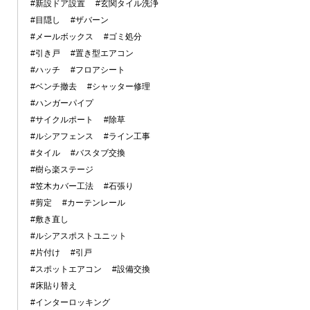
#新設ドア設置
#玄関タイル洗浄
#目隠し
#ザバーン
#メールボックス
#ゴミ処分
#引き戸
#置き型エアコン
#ハッチ
#フロアシート
#ベンチ撤去
#シャッター修理
#ハンガーパイプ
#サイクルポート
#除草
#ルシアフェンス
#ライン工事
#タイル
#バスタブ交換
#樹ら楽ステージ
#笠木カバー工法
#石張り
#剪定
#カーテンレール
#敷き直し
#ルシアスポストユニット
#片付け
#引戸
#スポットエアコン
#設備交換
#床貼り替え
#インターロッキング