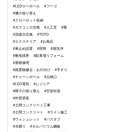
#LEDローポール
#フーゴ
#襖の張り替え
#クローゼット収納
#ガスコンロ交換
#人工芝
#畳
#洗面台交換
#TOTO
#エクステリア
#お風呂
#車止め設置
#照明
#塀洗浄
#敷地境界
#駐車場リフォーム
#屋根修理
#残置物撤去・お片付け
#手すり
#チェーンポール
#点検口
#LED電気
#レジリア
#障子の張り替え
#空室対策
#外壁塗装
#土間コンクリート工事
#土間コンクリート
#ライン施工
#ウォシュレット
#バスタブ
#水廻り
#ガルバリウム鋼板