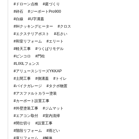
#ドローン点検
#庭づくり
#砕石
#ジーポートPro900
#白線
#U字溝蓋
#IHクッキングヒーター
#クロス
#エクステリアポスト
#石さい
#和室リフォーム
#エリート
#軽天工事
#つくばリモデル
#ピンコロ
#門柱
#LIXILフェンス
#アリュースシリーズYKKAP
#土間工事
#側溝蓋
#トイレ
#バイクガレージ
#タクボ物置
#アスファルトカラー塗装
#カーポート設置工事
#外壁塗装工事
#ジムマット
#エアコン取付
#室内清掃
#間仕切り
#設置工事
#階段リフォーム
#雨どい
#床リフォーム
#解体