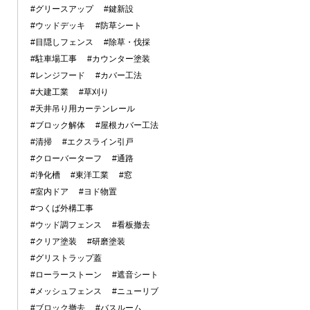
#グリースアップ
#鍵新設
#ウッドデッキ
#防草シート
#目隠しフェンス
#除草・伐採
#駐車場工事
#カウンター塗装
#レンジフード
#カバー工法
#大建工業
#草刈り
#天井吊り用カーテンレール
#ブロック解体
#屋根カバー工法
#清掃
#エクスライン引戸
#クローバーターフ
#通路
#浄化槽
#東洋工業
#窓
#室内ドア
#ヨド物置
#つくば外構工事
#ウッド調フェンス
#看板撤去
#クリア塗装
#研磨塗装
#グリストラップ蓋
#ローラーストーン
#遮音シート
#メッシュフェンス
#ニューリブ
#ブロック撤去
#バスルーム