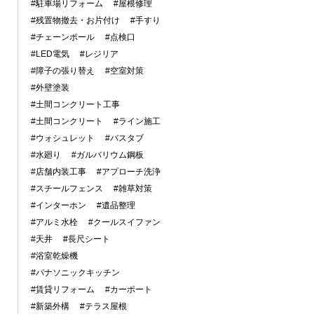
#駐車場リフォーム
#屋根修理
#残置物撤去・お片付け
#手すり
#チェーンポール
#点検口
#LED電気
#レジリア
#障子の張り替え
#空室対策
#外壁塗装
#土間コンクリート工事
#土間コンクリート
#ライン施工
#ウォシュレット
#バスタブ
#水廻り
#ガルバリウム鋼板
#店舗内装工事
#アプローチ洗浄
#スチールフェンス
#雑草対策
#インターホン
#遺品整理
#アルミ水栓
#クールスイファン
#天井
#長尺シート
#浴室乾燥機
#パナソニックキッチン
#賃貸リフォーム
#カーポート
#新築外構
#テラス屋根