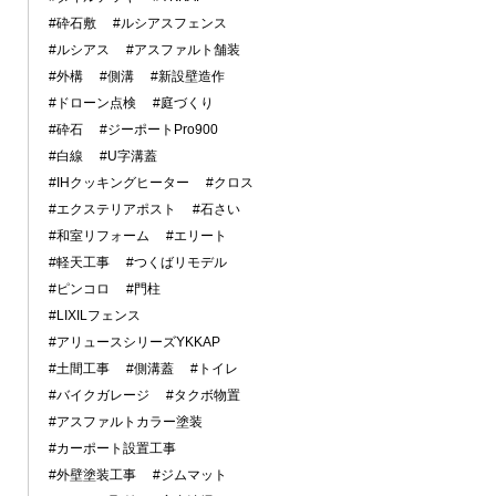
#砕石敷
#ルシアスフェンス
#ルシアス
#アスファルト舗装
#外構
#側溝
#新設壁造作
#ドローン点検
#庭づくり
#砕石
#ジーポートPro900
#白線
#U字溝蓋
#IHクッキングヒーター
#クロス
#エクステリアポスト
#石さい
#和室リフォーム
#エリート
#軽天工事
#つくばリモデル
#ピンコロ
#門柱
#LIXILフェンス
#アリュースシリーズYKKAP
#土間工事
#側溝蓋
#トイレ
#バイクガレージ
#タクボ物置
#アスファルトカラー塗装
#カーポート設置工事
#外壁塗装工事
#ジムマット