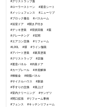
#グリストラップ蓋
#ローラーストーン
#遮音シート
#メッシュフェンス
#ニューリブ
#ブロック撤去
#バスルーム
#浴室ドア
#開き戸付き
#デッキ塗装
#現状回復
#蓋
#グレーチング
#玄関
#エアコン交換
#リフォーム
#LIXIL
#塀
#ライン舗装
#アパート塗装
#家具塗装
#グリストラップ
#店舗
#遮音パネル
#内装ドア
#カーブレール
#木造解体
#棟板金
#樹脂パネル
#サイクルハウス
#新築
#手すりの交換
#嵩上げ
#室内クリーニング
#サンゲツ
#間口拡張
#リフォーム事例
#フェンス
#キッチンリフォーム