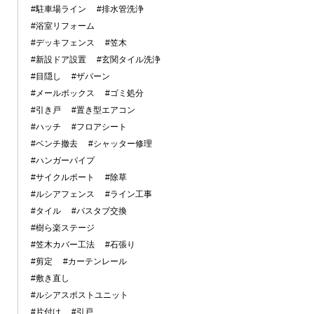
#駐車場ライン
#排水管洗浄
#浴室リフォーム
#デッキフェンス
#笠木
#新設ドア設置
#玄関タイル洗浄
#目隠し
#ザバーン
#メールボックス
#ゴミ処分
#引き戸
#置き型エアコン
#ハッチ
#フロアシート
#ベンチ撤去
#シャッター修理
#ハンガーパイプ
#サイクルポート
#除草
#ルシアフェンス
#ライン工事
#タイル
#バスタブ交換
#樹ら楽ステージ
#笠木カバー工法
#石張り
#剪定
#カーテンレール
#敷き直し
#ルシアスポストユニット
#片付け
#引戸