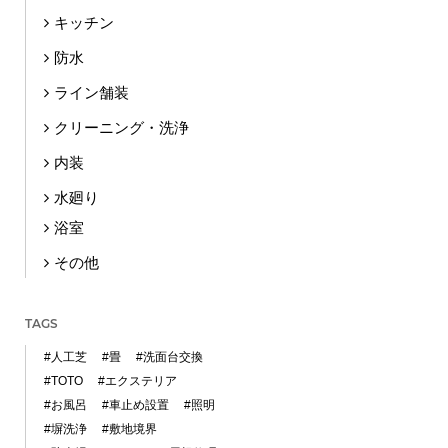
キッチン
防水
ライン舗装
クリーニング・洗浄
内装
水廻り
浴室
その他
TAGS
#人工芝
#畳
#洗面台交換
#TOTO
#エクステリア
#お風呂
#車止め設置
#照明
#塀洗浄
#敷地境界