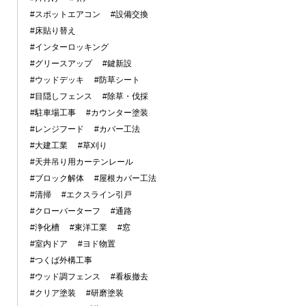
#スポットエアコン
#設備交換
#床貼り替え
#インターロッキング
#グリースアップ
#鍵新設
#ウッドデッキ
#防草シート
#目隠しフェンス
#除草・伐採
#駐車場工事
#カウンター塗装
#レンジフード
#カバー工法
#大建工業
#草刈り
#天井吊り用カーテンレール
#ブロック解体
#屋根カバー工法
#清掃
#エクスライン引戸
#クローバーターフ
#通路
#浄化槽
#東洋工業
#窓
#室内ドア
#ヨド物置
#つくば外構工事
#ウッド調フェンス
#看板撤去
#クリア塗装
#研磨塗装