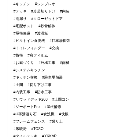
#キッチン
#シンプレオ
#デッキ
#歩道切り下げ
#内装
#雨漏り
#クローゼットドア
#宅配ポスト
#鉄骨解体
#屋根修繕
#渡溝板
#ビルトイン食洗機
#駐車場拡張
#トイレフォルダー
#交換
#抜根
#窓フィルム
#お庭づくり
#外構工事
#雨樋
#システムキッチン
#キッチン交換
#駐車場舗装
#土間
#切り下げ工事
#内装工事
#防水工事
#リウッドデッキ200
#土間コン
#ジーポートPro
#屋根補修
#U字溝渡り石
#食洗機
#伐根
#フレームフェンス
#盛り土
#床暖房
#TOSO
#タイルデッキ
#YKKAP