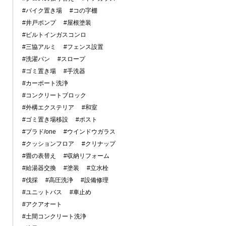
#バイク置き場
#コの字棚
#井戸ポンプ
#屋根塗装
#ビルトインガスコンロ
#三協アルミ
#フェンス設置
#洗濯パン
#スロープ
#ゴミ置き場
#手洗器
#カーポート洗浄
#コンクリートブロック
#外構エクステリア
#和室
#ゴミ置き場移設
#ポスト
#プラド/one
#ウインドウガラス
#クッションフロア
#クリナップ
#畳の表替え
#収納リフォーム
#給湯器交換
#塗装
#立水栓
#伐採
#高圧洗浄
#設備修理
#ユニットバス
#車止め
#アクアオート
#土間コンクリート洗浄