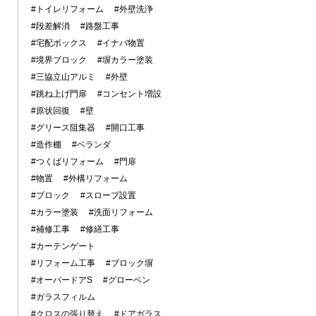
#トイレリフォーム
#外壁洗浄
#段差解消
#路盤工事
#宅配ボックス
#イナバ物置
#境界ブロック
#塀カラー塗装
#三協立山アルミ
#外壁
#跳ね上げ門扉
#コンセント増設
#原状回復
#壁
#グリース阻集器
#開口工事
#造作棚
#ベランダ
#つくばリフォーム
#門扉
#物置
#外構リフォーム
#ブロック
#スロープ設置
#カラー塗装
#洗面リフォーム
#補修工事
#修繕工事
#カーテンゲート
#リフォーム工事
#ブロック塀
#オーバードアS
#グローベン
#ガラスフィルム
#クロスの張り替え
#ドアガラス