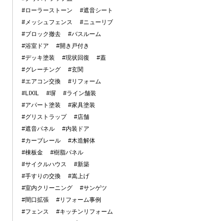
#ローラーストーン
#遮音シート
#メッシュフェンス
#ニューリブ
#ブロック撤去
#バスルーム
#浴室ドア
#開き戸付き
#デッキ塗装
#現状回復
#蓋
#グレーチング
#玄関
#エアコン交換
#リフォーム
#LIXIL
#塀
#ライン舗装
#アパート塗装
#家具塗装
#グリストラップ
#店舗
#遮音パネル
#内装ドア
#カーブレール
#木造解体
#棟板金
#樹脂パネル
#サイクルハウス
#新築
#手すりの交換
#嵩上げ
#室内クリーニング
#サンゲツ
#間口拡張
#リフォーム事例
#フェンス
#キッチンリフォーム