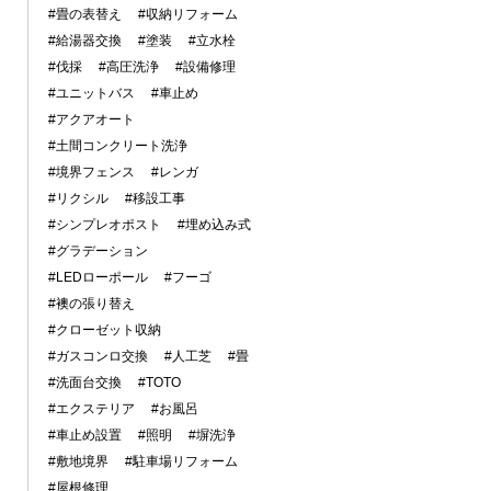
#畳の表替え
#収納リフォーム
#給湯器交換
#塗装
#立水栓
#伐採
#高圧洗浄
#設備修理
#ユニットバス
#車止め
#アクアオート
#土間コンクリート洗浄
#境界フェンス
#レンガ
#リクシル
#移設工事
#シンプレオポスト
#埋め込み式
#グラデーション
#LEDローポール
#フーゴ
#襖の張り替え
#クローゼット収納
#ガスコンロ交換
#人工芝
#畳
#洗面台交換
#TOTO
#エクステリア
#お風呂
#車止め設置
#照明
#塀洗浄
#敷地境界
#駐車場リフォーム
#屋根修理