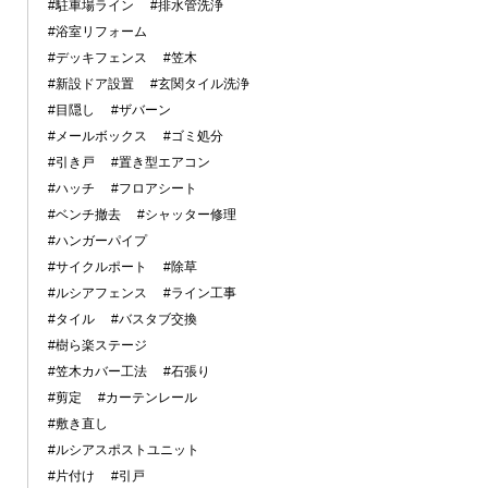
#駐車場ライン
#排水管洗浄
#浴室リフォーム
#デッキフェンス
#笠木
#新設ドア設置
#玄関タイル洗浄
#目隠し
#ザバーン
#メールボックス
#ゴミ処分
#引き戸
#置き型エアコン
#ハッチ
#フロアシート
#ベンチ撤去
#シャッター修理
#ハンガーパイプ
#サイクルポート
#除草
#ルシアフェンス
#ライン工事
#タイル
#バスタブ交換
#樹ら楽ステージ
#笠木カバー工法
#石張り
#剪定
#カーテンレール
#敷き直し
#ルシアスポストユニット
#片付け
#引戸