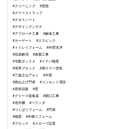
#クリーニング
#壁面
#グリーストラップ
#ナオスシート
#デザインアンテナ
#アプローチ工事
#解体工事
#カーゲート
#エスビック
#トイレリフォーム
#外壁洗浄
#段差解消
#路盤工事
#宅配ボックス
#イナバ物置
#境界ブロック
#塀カラー塗装
#三協立山アルミ
#外壁
#跳ね上げ門扉
#コンセント増設
#原状回復
#壁
#グリース阻集器
#開口工事
#造作棚
#ベランダ
#つくばリフォーム
#門扉
#物置
#外構リフォーム
#ブロック
#スロープ設置