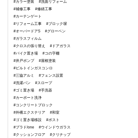
#カラー塗装
#洗面リフォーム
#補修工事
#修繕工事
#カーテンゲート
#リフォーム工事
#ブロック塀
#オーバードアS
#グローベン
#ガラスフィルム
#クロスの張り替え
#ドアガラス
#バイク置き場
#コの字棚
#井戸ポンプ
#屋根塗装
#ビルトインガスコンロ
#三協アルミ
#フェンス設置
#洗濯パン
#スロープ
#ゴミ置き場
#手洗器
#カーポート洗浄
#コンクリートブロック
#外構エクステリア
#和室
#ゴミ置き場移設
#ポスト
#プラド/one
#ウインドウガラス
#クッションフロア
#クリナップ