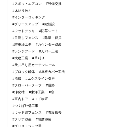
#スポットエアコン
#設備交換
#床貼り替え
#インターロッキング
#グリースアップ
#鍵新設
#ウッドデッキ
#防草シート
#目隠しフェンス
#除草・伐採
#駐車場工事
#カウンター塗装
#レンジフード
#カバー工法
#大建工業
#草刈り
#天井吊り用カーテンレール
#ブロック解体
#屋根カバー工法
#清掃
#エクスライン引戸
#クローバーターフ
#通路
#浄化槽
#東洋工業
#窓
#室内ドア
#ヨド物置
#つくば外構工事
#ウッド調フェンス
#看板撤去
#クリア塗装
#研磨塗装
#グリストラップ蓋