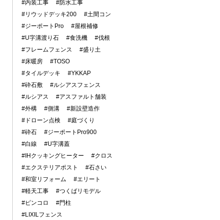
#内装工事
#防水工事
#リウッドデッキ200
#土間コン
#ジーポートPro
#屋根補修
#U字溝渡り石
#食洗機
#伐根
#フレームフェンス
#盛り土
#床暖房
#TOSO
#タイルデッキ
#YKKAP
#砕石敷
#ルシアスフェンス
#ルシアス
#アスファルト舗装
#外構
#側溝
#新設壁造作
#ドローン点検
#庭づくり
#砕石
#ジーポートPro900
#白線
#U字溝蓋
#IHクッキングヒーター
#クロス
#エクステリアポスト
#石さい
#和室リフォーム
#エリート
#軽天工事
#つくばリモデル
#ピンコロ
#門柱
#LIXILフェンス