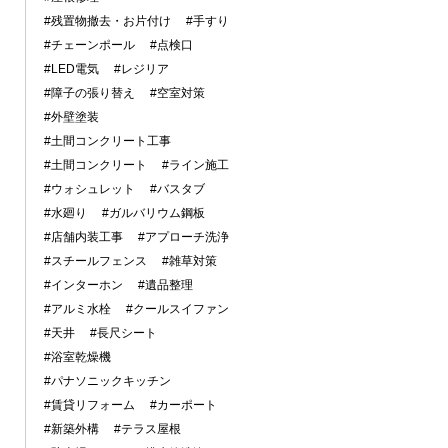
#残置物撤去・お片付け
#手すり
#チェーンポール
#点検口
#LED電気
#レジリア
#障子の張り替え
#空室対策
#外壁塗装
#土間コンクリート工事
#土間コンクリート
#ライン施工
#ウォシュレット
#バスタブ
#水廻り
#ガルバリウム鋼板
#店舗内装工事
#アプローチ洗浄
#スチールフェンス
#雑草対策
#インターホン
#遺品整理
#アルミ水栓
#クールスイファン
#天井
#長尺シート
#浴室乾燥機
#パナソニックキッチン
#賃貸リフォーム
#カーポート
#新築外構
#テラス屋根