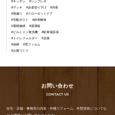
#キッチン
#シンプレオ
#デッキ
#歩道切り下げ
#内装
#雨漏り
#クローゼットドア
#宅配ポスト
#鉄骨解体
#屋根修繕
#渡溝板
#ビルトイン食洗機
#駐車場拡張
#トイレフォルダー
#交換
#抜根
#窓フィルム
#お庭づくり
お問い合わせ
CONTACT US
住宅・店舗・事務所の内装・外構リフォーム、外壁塗装についてな