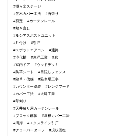
#樹ら楽ステージ
#笠木カバー工法
#石張り
#剪定
#カーテンレール
#敷き直し
#ルシアスポストユニット
#片付け
#引戸
#スポットエアコン
#通路
#浄化槽
#東洋工業
#窓
#室内ドア
#ウッドデッキ
#防草シート
#目隠しフェンス
#除草・伐採
#駐車場工事
#カウンター塗装
#レンジフード
#カバー工法
#大建工業
#草刈り
#天井吊り用カーテンレール
#ブロック解体
#屋根カバー工法
#清掃
#エクスライン引戸
#クローバーターフ
#現状回復