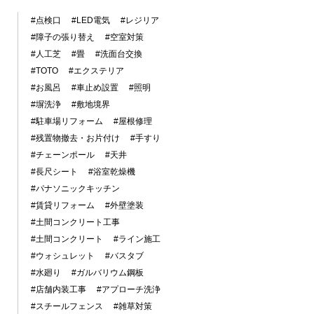
#点検口
#LED電気
#レジリア
#障子の張り替え
#空室対策
#人工芝
#畳
#洗面台交換
#TOTO
#エクステリア
#お風呂
#車止め設置
#照明
#塀洗浄
#敷地境界
#駐車場リフォーム
#屋根修理
#残置物撤去・お片付け
#手すり
#チェーンポール
#天井
#長尺シート
#浴室乾燥機
#パナソニックキッチン
#賃貸リフォーム
#外壁塗装
#土間コンクリート工事
#土間コンクリート
#ライン施工
#ウォシュレット
#バスタブ
#水廻り
#ガルバリウム鋼板
#店舗内装工事
#アプローチ洗浄
#スチールフェンス
#雑草対策