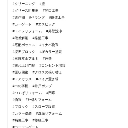
#クリーニング
#壁
#グリース阻集器
#開口工事
#造作棚
#ベランダ
#解体工事
#カーゲート
#エスビック
#トイレリフォーム
#外壁洗浄
#段差解消
#路盤工事
#宅配ボックス
#イナバ物置
#境界ブロック
#塀カラー塗装
#三協立山アルミ
#外壁
#跳ね上げ門扉
#コンセント増設
#原状回復
#クロスの張り替え
#ドアガラス
#バイク置き場
#コの字棚
#井戸ポンプ
#つくばリフォーム
#門扉
#物置
#外構リフォーム
#ブロック
#スロープ設置
#カラー塗装
#洗面リフォーム
#補修工事
#修繕工事
#カーテンゲート