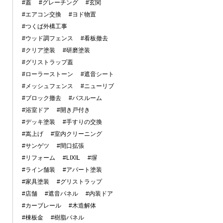
#蓋
#グレーチング
#玄関
#エアコン交換
#ヨド物置
#つくば外構工事
#ウッド調フェンス
#看板撤去
#クリア塗装
#研磨塗装
#グリストラップ蓋
#ローラーストーン
#遮音シート
#メッシュフェンス
#ニューリブ
#ブロック撤去
#バスルーム
#浴室ドア
#開き戸付き
#デッキ塗装
#手すりの交換
#嵩上げ
#室内クリーニング
#サンゲツ
#間口拡張
#リフォーム
#LIXIL
#塀
#ライン舗装
#アパート塗装
#家具塗装
#グリストラップ
#店舗
#遮音パネル
#内装ドア
#カーブレール
#木造解体
#棟板金
#樹脂パネル