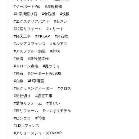
#ジーポートPro
#屋根補修
#U字溝渡り石
#食洗機
#伐根
#エクステリアポスト
#石さい
#和室リフォーム
#エリート
#軽天工事
#YKKAP
#砕石敷
#ルシアスフェンス
#ルシアス
#アスファルト舗装
#外構
#側溝
#新設壁造作
#ドローン点検
#庭づくり
#砕石
#ジーポートPro900
#白線
#U字溝蓋
#IHクッキングヒーター
#クロス
#間仕切り
#設置工事
#階段リフォーム
#雨どい
#床リフォーム
#つくばリモデル
#ピンコロ
#門柱
#LIXILフェンス
#アリュースシリーズYKKAP