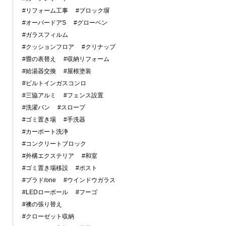
#リフォーム工事
#ブロック塀
#オーバードアS
#グローベン
#ガラスフィルム
#クッションフロア
#クリナップ
#畳の表替え
#収納リフォーム
#給湯器交換
#屋根塗装
#ビルトインガスコンロ
#三協アルミ
#フェンス設置
#洗濯パン
#スロープ
#ゴミ置き場
#手洗器
#カーポート洗浄
#コンクリートブロック
#外構エクステリア
#和室
#ゴミ置き場移設
#ポスト
#プラド/one
#ウインドウガラス
#LEDローポール
#フーゴ
#襖の張り替え
#クローゼット収納