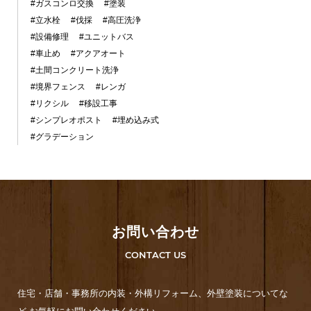
#ガスコンロ交換
#塗装
#立水栓
#伐採
#高圧洗浄
#設備修理
#ユニットバス
#車止め
#アクアオート
#土間コンクリート洗浄
#境界フェンス
#レンガ
#リクシル
#移設工事
#シンプレオポスト
#埋め込み式
#グラデーション
お問い合わせ
CONTACT US
住宅・店舗・事務所の内装・外構リフォーム、外壁塗装についてな