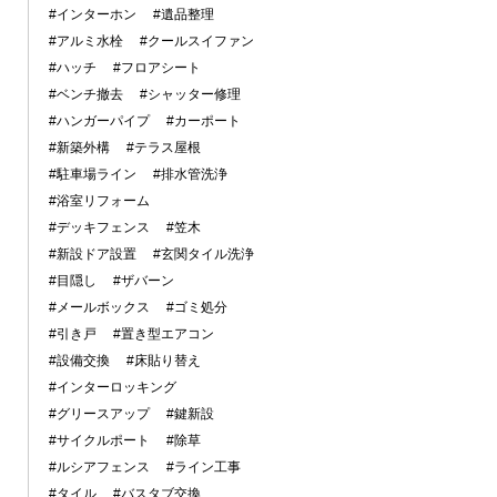
#インターホン
#遺品整理
#アルミ水栓
#クールスイファン
#ハッチ
#フロアシート
#ベンチ撤去
#シャッター修理
#ハンガーパイプ
#カーポート
#新築外構
#テラス屋根
#駐車場ライン
#排水管洗浄
#浴室リフォーム
#デッキフェンス
#笠木
#新設ドア設置
#玄関タイル洗浄
#目隠し
#ザバーン
#メールボックス
#ゴミ処分
#引き戸
#置き型エアコン
#設備交換
#床貼り替え
#インターロッキング
#グリースアップ
#鍵新設
#サイクルポート
#除草
#ルシアフェンス
#ライン工事
#タイル
#バスタブ交換