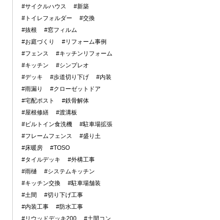
#サイクルハウス
#新築
#トイレフォルダー
#交換
#抜根
#窓フィルム
#お庭づくり
#リフォーム事例
#フェンス
#キッチンリフォーム
#キッチン
#シンプレオ
#デッキ
#歩道切り下げ
#内装
#雨漏り
#クローゼットドア
#宅配ポスト
#鉄骨解体
#屋根修繕
#渡溝板
#ビルトイン食洗機
#駐車場拡張
#フレームフェンス
#盛り土
#床暖房
#TOSO
#タイルデッキ
#外構工事
#雨樋
#システムキッチン
#キッチン交換
#駐車場舗装
#土間
#切り下げ工事
#内装工事
#防水工事
#リウッドデッキ200
#土間コン