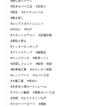
#樹ら楽ステージ
#笠木カバー工法
#石張り
#剪定
#カーテンレール
#敷き直し
#ルシアスポストユニット
#片付け
#引戸
#スポットエアコン
#設備交換
#床貼り替え
#インターロッキング
#グリースアップ
#鍵新設
#ウッドデッキ
#防草シート
#目隠しフェンス
#除草・伐採
#駐車場工事
#カウンター塗装
#レンジフード
#カバー工法
#大建工業
#草刈り
#天井吊り用カーテンレール
#ブロック解体
#屋根カバー工法
#清掃
#エクスライン引戸
#クローバーターフ
#通路