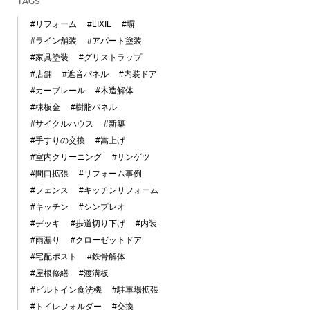
TAGS
#リフォーム
#LIXIL
#塀
#ライン舗装
#アパート塗装
#家具塗装
#グリストラップ
#店舗
#遮音パネル
#内装ドア
#カーブレール
#木造解体
#棟板金
#樹脂パネル
#サイクルハウス
#新築
#手すりの交換
#嵩上げ
#室内クリーニング
#サンゲツ
#間口拡張
#リフォーム事例
#フェンス
#キッチンリフォーム
#キッチン
#シンプレオ
#デッキ
#歩道切り下げ
#内装
#雨漏り
#クローゼットドア
#宅配ポスト
#鉄骨解体
#屋根修繕
#渡溝板
#ビルトイン食洗機
#駐車場拡張
#トイレフォルダー
#交換