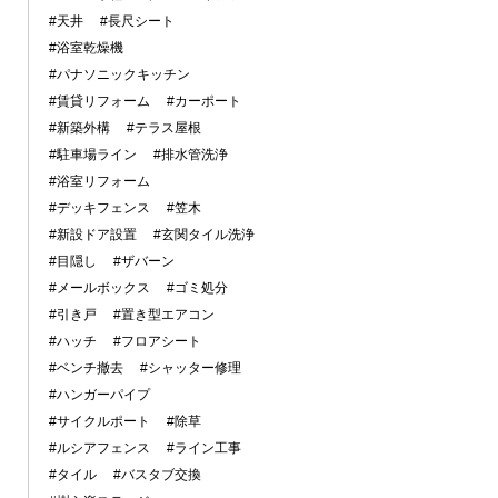
#天井
#長尺シート
#浴室乾燥機
#パナソニックキッチン
#賃貸リフォーム
#カーポート
#新築外構
#テラス屋根
#駐車場ライン
#排水管洗浄
#浴室リフォーム
#デッキフェンス
#笠木
#新設ドア設置
#玄関タイル洗浄
#目隠し
#ザバーン
#メールボックス
#ゴミ処分
#引き戸
#置き型エアコン
#ハッチ
#フロアシート
#ベンチ撤去
#シャッター修理
#ハンガーパイプ
#サイクルポート
#除草
#ルシアフェンス
#ライン工事
#タイル
#バスタブ交換