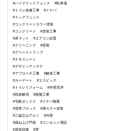
#ハイグリッドフェンス
#駐車場
#トイレ改修工事
#イナバ
#ドッグフェンス
#コンクリートカラー塗装
#コンクリート
#塗装工事
#床マット
#エアコン設置
#クリーニング
#壁面
#グリーストラップ
#ナオスシート
#デザインアンテナ
#アプローチ工事
#解体工事
#カーゲート
#エスビック
#トイレリフォーム
#外壁洗浄
#段差解消
#路盤工事
#宅配ボックス
#イナバ物置
#境界ブロック
#塀カラー塗装
#三協立山アルミ
#外壁
#跳ね上げ門扉
#コンセント増設
#原状回復
#壁