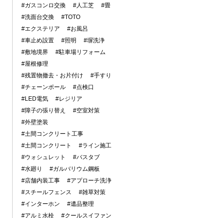
#ガスコンロ交換
#人工芝
#畳
#洗面台交換
#TOTO
#エクステリア
#お風呂
#車止め設置
#照明
#塀洗浄
#敷地境界
#駐車場リフォーム
#屋根修理
#残置物撤去・お片付け
#手すり
#チェーンポール
#点検口
#LED電気
#レジリア
#障子の張り替え
#空室対策
#外壁塗装
#土間コンクリート工事
#土間コンクリート
#ライン施工
#ウォシュレット
#バスタブ
#水廻り
#ガルバリウム鋼板
#店舗内装工事
#アプローチ洗浄
#スチールフェンス
#雑草対策
#インターホン
#遺品整理
#アルミ水栓
#クールスイファン