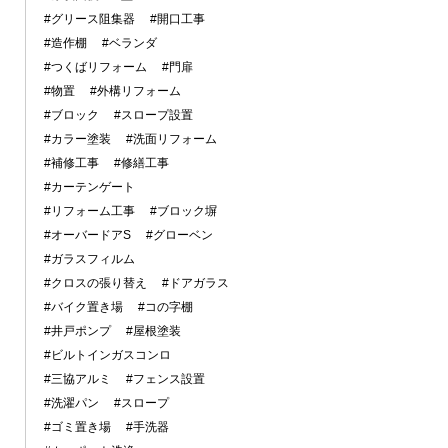
#グリース阻集器
#開口工事
#造作棚
#ベランダ
#つくばリフォーム
#門扉
#物置
#外構リフォーム
#ブロック
#スロープ設置
#カラー塗装
#洗面リフォーム
#補修工事
#修繕工事
#カーテンゲート
#リフォーム工事
#ブロック塀
#オーバードアS
#グローベン
#ガラスフィルム
#クロスの張り替え
#ドアガラス
#バイク置き場
#コの字棚
#井戸ポンプ
#屋根塗装
#ビルトインガスコンロ
#三協アルミ
#フェンス設置
#洗濯パン
#スロープ
#ゴミ置き場
#手洗器