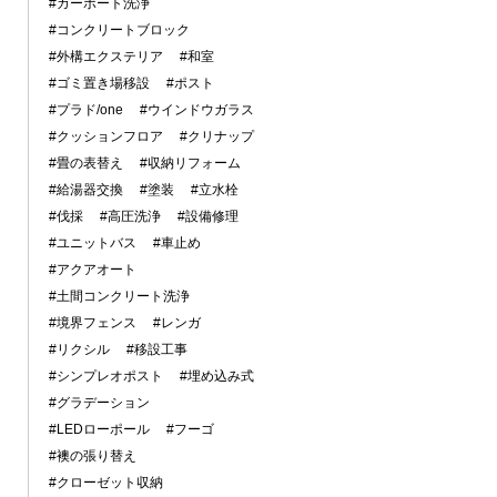
#カーポート洗浄
#コンクリートブロック
#外構エクステリア
#和室
#ゴミ置き場移設
#ポスト
#プラド/one
#ウインドウガラス
#クッションフロア
#クリナップ
#畳の表替え
#収納リフォーム
#給湯器交換
#塗装
#立水栓
#伐採
#高圧洗浄
#設備修理
#ユニットバス
#車止め
#アクアオート
#土間コンクリート洗浄
#境界フェンス
#レンガ
#リクシル
#移設工事
#シンプレオポスト
#埋め込み式
#グラデーション
#LEDローポール
#フーゴ
#襖の張り替え
#クローゼット収納