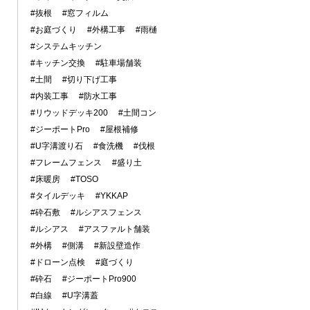
#抜根
#窓フィルム
#お庭づくり
#外構工事
#雨樋
#システムキッチン
#キッチン交換
#駐車場舗装
#土間
#切り下げ工事
#内装工事
#防水工事
#リウッドデッキ200
#土間コン
#ジーポートPro
#屋根補修
#U字溝渡り石
#食洗機
#伐根
#フレームフェンス
#盛り土
#床暖房
#TOSO
#タイルデッキ
#YKKAP
#砕石敷
#ルシアスフェンス
#ルシアス
#アスファルト舗装
#外構
#側溝
#新設壁造作
#ドローン点検
#庭づくり
#砕石
#ジーポートPro900
#白線
#U字溝蓋