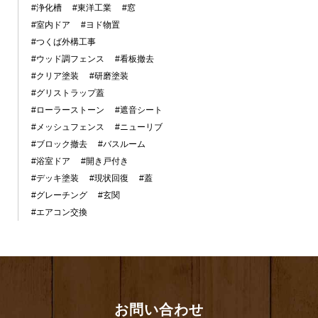
#浄化槽
#東洋工業
#窓
#室内ドア
#ヨド物置
#つくば外構工事
#ウッド調フェンス
#看板撤去
#クリア塗装
#研磨塗装
#グリストラップ蓋
#ローラーストーン
#遮音シート
#メッシュフェンス
#ニューリブ
#ブロック撤去
#バスルーム
#浴室ドア
#開き戸付き
#デッキ塗装
#現状回復
#蓋
#グレーチング
#玄関
#エアコン交換
お問い合わせ