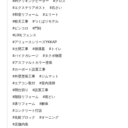
#IHクッキングヒーター
#クロス
#エクステリアポスト
#石さい
#和室リフォーム
#エリート
#軽天工事
#つくばリモデル
#ピンコロ
#門柱
#LIXILフェンス
#アリュースシリーズYKKAP
#土間工事
#側溝蓋
#トイレ
#バイクガレージ
#タクボ物置
#アスファルトカラー塗装
#カーポート設置工事
#外壁塗装工事
#ジムマット
#エアコン取付
#室内清掃
#間仕切り
#設置工事
#階段リフォーム
#雨どい
#床リフォーム
#解体
#コンクリート打設
#化粧ブロック
#オーニング
#店舗内装