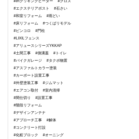
#IHクッキングヒーター
#クロス
#エクステリアポスト
#石さい
#和室リフォーム
#雨どい
#床リフォーム
#つくばリモデル
#ピンコロ
#門柱
#LIXILフェンス
#アリュースシリーズYKKAP
#土間工事
#側溝蓋
#トイレ
#バイクガレージ
#タクボ物置
#アスファルトカラー塗装
#カーポート設置工事
#外壁塗装工事
#ジムマット
#エアコン取付
#室内清掃
#間仕切り
#設置工事
#階段リフォーム
#デザインアンテナ
#アプローチ工事
#解体
#コンクリート打設
#化粧ブロック
#オーニング