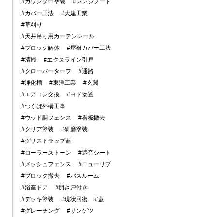
#カウンター塗装
#レンジフード
#カバー工法
#大建工業
#草刈り
#天井吊り用カーテンレール
#ブロック解体
#屋根カバー工法
#清掃
#エクスライン引戸
#クローバーターフ
#通路
#浄化槽
#東洋工業
#玄関
#エアコン交換
#ヨド物置
#つくば外構工事
#ウッド調フェンス
#看板撤去
#クリア塗装
#研磨塗装
#グリストラップ蓋
#ローラーストーン
#遮音シート
#メッシュフェンス
#ニューリブ
#ブロック撤去
#バスルーム
#浴室ドア
#開き戸付き
#デッキ塗装
#現状回復
#蓋
#グレーチング
#サンゲツ