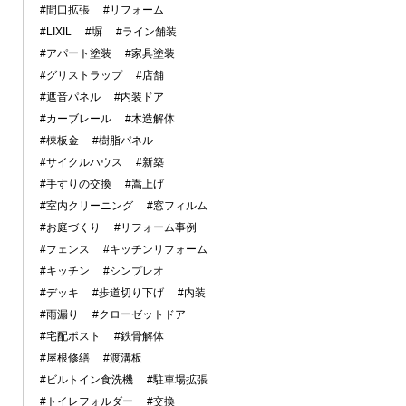
#間口拡張
#リフォーム
#LIXIL
#塀
#ライン舗装
#アパート塗装
#家具塗装
#グリストラップ
#店舗
#遮音パネル
#内装ドア
#カーブレール
#木造解体
#棟板金
#樹脂パネル
#サイクルハウス
#新築
#手すりの交換
#嵩上げ
#室内クリーニング
#窓フィルム
#お庭づくり
#リフォーム事例
#フェンス
#キッチンリフォーム
#キッチン
#シンプレオ
#デッキ
#歩道切り下げ
#内装
#雨漏り
#クローゼットドア
#宅配ポスト
#鉄骨解体
#屋根修繕
#渡溝板
#ビルトイン食洗機
#駐車場拡張
#トイレフォルダー
#交換