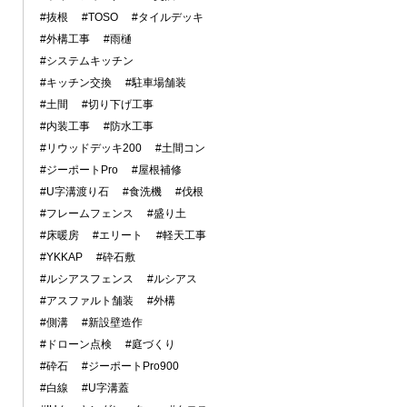
#抜根
#TOSO
#タイルデッキ
#外構工事
#雨樋
#システムキッチン
#キッチン交換
#駐車場舗装
#土間
#切り下げ工事
#内装工事
#防水工事
#リウッドデッキ200
#土間コン
#ジーポートPro
#屋根補修
#U字溝渡り石
#食洗機
#伐根
#フレームフェンス
#盛り土
#床暖房
#エリート
#軽天工事
#YKKAP
#砕石敷
#ルシアスフェンス
#ルシアス
#アスファルト舗装
#外構
#側溝
#新設壁造作
#ドローン点検
#庭づくり
#砕石
#ジーポートPro900
#白線
#U字溝蓋