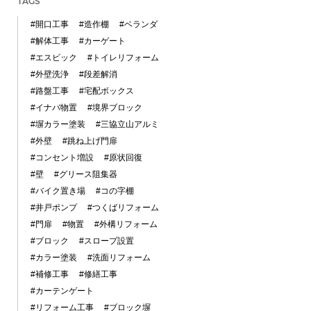
TAGS
#開口工事
#造作棚
#ベランダ
#解体工事
#カーゲート
#エスビック
#トイレリフォーム
#外壁洗浄
#段差解消
#路盤工事
#宅配ボックス
#イナバ物置
#境界ブロック
#塀カラー塗装
#三協立山アルミ
#外壁
#跳ね上げ門扉
#コンセント増設
#原状回復
#壁
#グリース阻集器
#バイク置き場
#コの字棚
#井戸ポンプ
#つくばリフォーム
#門扉
#物置
#外構リフォーム
#ブロック
#スロープ設置
#カラー塗装
#洗面リフォーム
#補修工事
#修繕工事
#カーテンゲート
#リフォーム工事
#ブロック塀