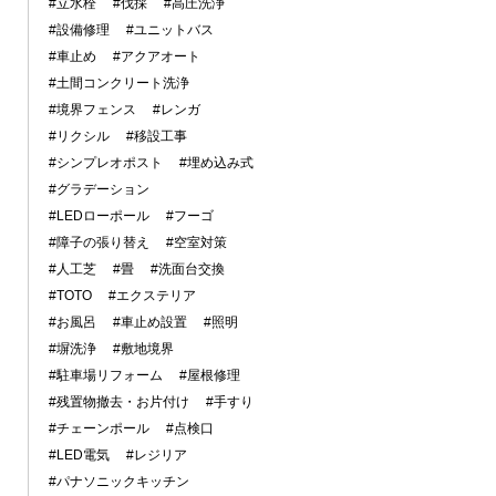
#立水栓
#伐採
#高圧洗浄
#設備修理
#ユニットバス
#車止め
#アクアオート
#土間コンクリート洗浄
#境界フェンス
#レンガ
#リクシル
#移設工事
#シンプレオポスト
#埋め込み式
#グラデーション
#LEDローポール
#フーゴ
#障子の張り替え
#空室対策
#人工芝
#畳
#洗面台交換
#TOTO
#エクステリア
#お風呂
#車止め設置
#照明
#塀洗浄
#敷地境界
#駐車場リフォーム
#屋根修理
#残置物撤去・お片付け
#手すり
#チェーンポール
#点検口
#LED電気
#レジリア
#パナソニックキッチン