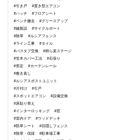
#引き戸
#置き型エアコン
#ハッチ
#フロアシート
#ベンチ撤去
#グリースアップ
#鍵新設
#サイクルポート
#除草
#ルシアフェンス
#ライン工事
#タイル
#バスタブ交換
#樹ら楽ステージ
#笠木カバー工法
#石張り
#剪定
#カーテンレール
#敷き直し
#ルシアスポストユニット
#片付け
#引戸
#スポットエアコン
#設備交換
#床貼り替え
#インターロッキング
#窓
#室内ドア
#ウッドデッキ
#防草シート
#目隠しフェンス
#除草・伐採
#駐車場工事