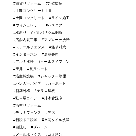
#賃貸リフォーム
#外壁塗装
#土間コンクリート工事
#土間コンクリート
#ライン施工
#ウォシュレット
#バスタブ
#水廻り
#ガルバリウム鋼板
#店舗内装工事
#アプローチ洗浄
#スチールフェンス
#雑草対策
#インターホン
#遺品整理
#アルミ水栓
#クールスイファン
#天井
#長尺シート
#浴室乾燥機
#シャッター修理
#ハンガーパイプ
#カーポート
#新築外構
#テラス屋根
#駐車場ライン
#排水管洗浄
#浴室リフォーム
#デッキフェンス
#笠木
#新設ドア設置
#玄関タイル洗浄
#目隠し
#ザバーン
#メールボックス
#ゴミ処分