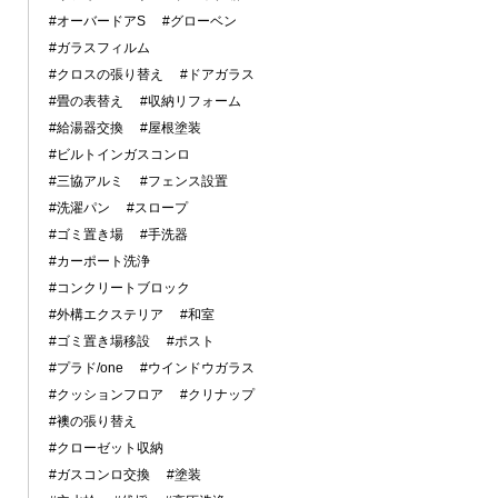
#オーバードアS
#グローベン
#ガラスフィルム
#クロスの張り替え
#ドアガラス
#畳の表替え
#収納リフォーム
#給湯器交換
#屋根塗装
#ビルトインガスコンロ
#三協アルミ
#フェンス設置
#洗濯パン
#スロープ
#ゴミ置き場
#手洗器
#カーポート洗浄
#コンクリートブロック
#外構エクステリア
#和室
#ゴミ置き場移設
#ポスト
#プラド/one
#ウインドウガラス
#クッションフロア
#クリナップ
#襖の張り替え
#クローゼット収納
#ガスコンロ交換
#塗装