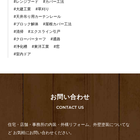
#レンジフード
#カバー工法
#大建工業
#草刈り
#天井吊り用カーテンレール
#ブロック解体
#屋根カバー工法
#清掃
#エクスライン引戸
#クローバーターフ
#通路
#浄化槽
#東洋工業
#窓
#室内ドア
お問い合わせ
CONTACT US
住宅・店舗・事務所の内装・外構リフォーム、外壁塗装についてな
ど お気軽にお問い合わせください。