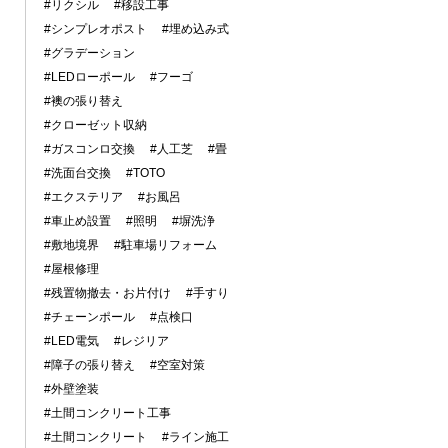
#リクシル
#移設工事
#シンプレオポスト
#埋め込み式
#グラデーション
#LEDローポール
#フーゴ
#襖の張り替え
#クローゼット収納
#ガスコンロ交換
#人工芝
#畳
#洗面台交換
#TOTO
#エクステリア
#お風呂
#車止め設置
#照明
#塀洗浄
#敷地境界
#駐車場リフォーム
#屋根修理
#残置物撤去・お片付け
#手すり
#チェーンポール
#点検口
#LED電気
#レジリア
#障子の張り替え
#空室対策
#外壁塗装
#土間コンクリート工事
#土間コンクリート
#ライン施工