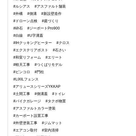
#ルシアス
#アスファルト舗装
#外構
#側溝
#新設壁造作
#ドローン点検
#庭づくり
#砕石
#ジーポートPro900
#白線
#U字溝蓋
#IHクッキングヒーター
#クロス
#エクステリアポスト
#石さい
#和室リフォーム
#エリート
#軽天工事
#つくばリモデル
#ピンコロ
#門柱
#LIXILフェンス
#アリュースシリーズYKKAP
#土間工事
#側溝蓋
#トイレ
#バイクガレージ
#タクボ物置
#アスファルトカラー塗装
#カーポート設置工事
#外壁塗装工事
#ジムマット
#エアコン取付
#室内清掃