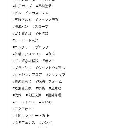
#井戸ポンプ
#屋根塗装
#ビルトインガスコンロ
#三協アルミ
#フェンス設置
#洗濯パン
#スロープ
#ゴミ置き場
#手洗器
#カーポート洗浄
#コンクリートブロック
#外構エクステリア
#和室
#ゴミ置き場移設
#ポスト
#プラド/one
#ウインドウガラス
#クッションフロア
#クリナップ
#畳の表替え
#収納リフォーム
#給湯器交換
#塗装
#立水栓
#伐採
#高圧洗浄
#設備修理
#ユニットバス
#車止め
#アクアオート
#土間コンクリート洗浄
#境界フェンス
#レンガ