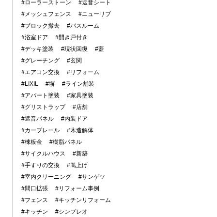
#ローラーストーン
#遮音シート
#メッシュフェンス
#ニューリブ
#ブロック撤去
#バスルーム
#浴室ドア
#開き戸付き
#デッキ塗装
#現状回復
#蓋
#グレーチング
#玄関
#エアコン交換
#リフォーム
#LIXIL
#塀
#ライン舗装
#アパート塗装
#家具塗装
#グリストラップ
#店舗
#遮音パネル
#内装ドア
#カーブレール
#木造解体
#棟板金
#樹脂パネル
#サイクルハウス
#新築
#手すりの交換
#嵩上げ
#室内クリーニング
#サンゲツ
#間口拡張
#リフォーム事例
#フェンス
#キッチンリフォーム
#キッチン
#シンプレオ