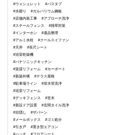
#ウォシュレット
#バスタブ
#水廻り
#ガルバリウム鋼板
#店舗内装工事
#アプローチ洗浄
#スチールフェンス
#雑草対策
#インターホン
#遺品整理
#アルミ水栓
#クールスイファン
#天井
#長尺シート
#浴室乾燥機
#パナソニックキッチン
#賃貸リフォーム
#カーポート
#新築外構
#テラス屋根
#駐車場ライン
#排水管洗浄
#浴室リフォーム
#デッキフェンス
#笠木
#新設ドア設置
#玄関タイル洗浄
#目隠し
#ザバーン
#メールボックス
#ゴミ処分
#引き戸
#置き型エアコン
#ハッチ
#フロアシート