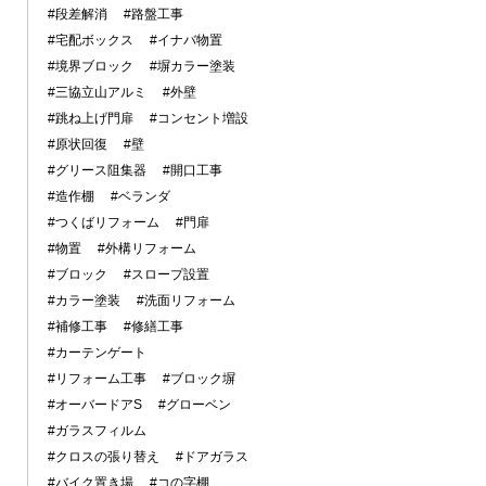
#段差解消
#路盤工事
#宅配ボックス
#イナバ物置
#境界ブロック
#塀カラー塗装
#三協立山アルミ
#外壁
#跳ね上げ門扉
#コンセント増設
#原状回復
#壁
#グリース阻集器
#開口工事
#造作棚
#ベランダ
#つくばリフォーム
#門扉
#物置
#外構リフォーム
#ブロック
#スロープ設置
#カラー塗装
#洗面リフォーム
#補修工事
#修繕工事
#カーテンゲート
#リフォーム工事
#ブロック塀
#オーバードアS
#グローベン
#ガラスフィルム
#クロスの張り替え
#ドアガラス
#バイク置き場
#コの字棚