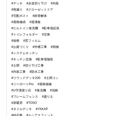
#デッキ
#歩道切り下げ
#内装
#雨漏り
#クローゼットドア
#宅配ポスト
#鉄骨解体
#屋根修繕
#渡溝板
#ビルトイン食洗機
#駐車場拡張
#トイレフォルダー
#交換
#抜根
#窓フィルム
#お庭づくり
#外構工事
#雨樋
#システムキッチン
#キッチン交換
#駐車場舗装
#土間
#切り下げ工事
#内装工事
#防水工事
#リウッドデッキ200
#土間コン
#ジーポートPro
#屋根補修
#U字溝渡り石
#食洗機
#伐根
#フレームフェンス
#盛り土
#床暖房
#TOSO
#タイルデッキ
#YKKAP
#砕石敷
#ルシアスフェンス