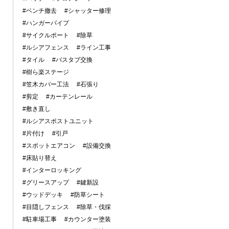
#ベンチ撤去
#シャッター修理
#ハンガーパイプ
#サイクルポート
#除草
#ルシアフェンス
#ライン工事
#タイル
#バスタブ交換
#樹ら楽ステージ
#笠木カバー工法
#石張り
#剪定
#カーテンレール
#敷き直し
#ルシアスポストユニット
#片付け
#引戸
#スポットエアコン
#設備交換
#床貼り替え
#インターロッキング
#グリースアップ
#鍵新設
#ウッドデッキ
#防草シート
#目隠しフェンス
#除草・伐採
#駐車場工事
#カウンター塗装