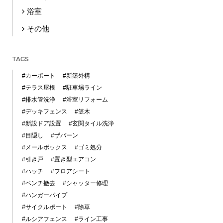
浴室
その他
TAGS
#カーポート
#新築外構
#テラス屋根
#駐車場ライン
#排水管洗浄
#浴室リフォーム
#デッキフェンス
#笠木
#新設ドア設置
#玄関タイル洗浄
#目隠し
#ザバーン
#メールボックス
#ゴミ処分
#引き戸
#置き型エアコン
#ハッチ
#フロアシート
#ベンチ撤去
#シャッター修理
#ハンガーパイプ
#サイクルポート
#除草
#ルシアフェンス
#ライン工事