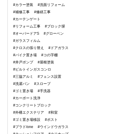
#カラー塗装
#洗面リフォーム
#補修工事
#修繕工事
#カーテンゲート
#リフォーム工事
#ブロック塀
#オーバードアS
#グローベン
#ガラスフィルム
#クロスの張り替え
#ドアガラス
#バイク置き場
#コの字棚
#井戸ポンプ
#屋根塗装
#ビルトインガスコンロ
#三協アルミ
#フェンス設置
#洗濯パン
#スロープ
#ゴミ置き場
#手洗器
#カーポート洗浄
#コンクリートブロック
#外構エクステリア
#和室
#ゴミ置き場移設
#ポスト
#プラド/one
#ウインドウガラス