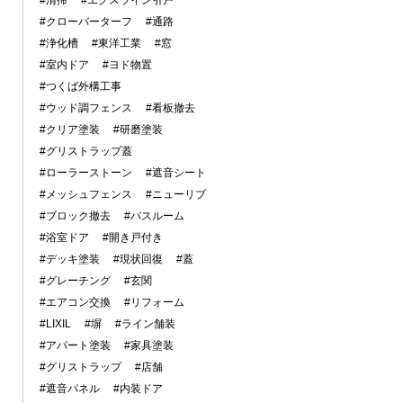
#清掃
#エクスライン引戸
#クローバーターフ
#通路
#浄化槽
#東洋工業
#窓
#室内ドア
#ヨド物置
#つくば外構工事
#ウッド調フェンス
#看板撤去
#クリア塗装
#研磨塗装
#グリストラップ蓋
#ローラーストーン
#遮音シート
#メッシュフェンス
#ニューリブ
#ブロック撤去
#バスルーム
#浴室ドア
#開き戸付き
#デッキ塗装
#現状回復
#蓋
#グレーチング
#玄関
#エアコン交換
#リフォーム
#LIXIL
#塀
#ライン舗装
#アパート塗装
#家具塗装
#グリストラップ
#店舗
#遮音パネル
#内装ドア