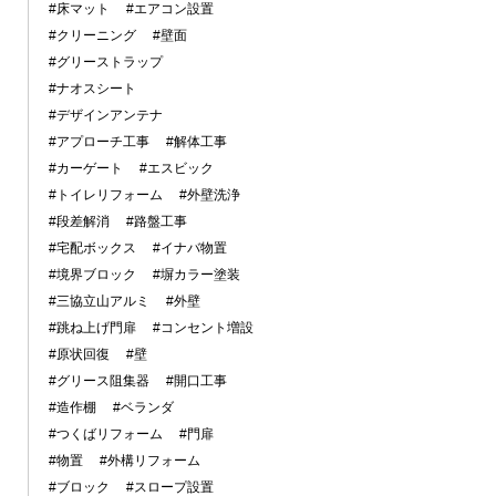
#床マット
#エアコン設置
#クリーニング
#壁面
#グリーストラップ
#ナオスシート
#デザインアンテナ
#アプローチ工事
#解体工事
#カーゲート
#エスビック
#トイレリフォーム
#外壁洗浄
#段差解消
#路盤工事
#宅配ボックス
#イナバ物置
#境界ブロック
#塀カラー塗装
#三協立山アルミ
#外壁
#跳ね上げ門扉
#コンセント増設
#原状回復
#壁
#グリース阻集器
#開口工事
#造作棚
#ベランダ
#つくばリフォーム
#門扉
#物置
#外構リフォーム
#ブロック
#スロープ設置