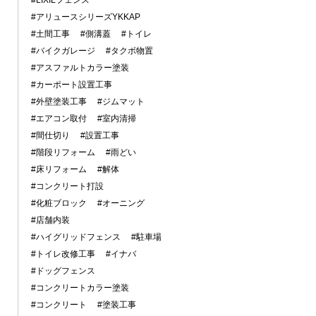
#LIXILフェンス
#アリュースシリーズYKKAP
#土間工事
#側溝蓋
#トイレ
#バイクガレージ
#タクボ物置
#アスファルトカラー塗装
#カーポート設置工事
#外壁塗装工事
#ジムマット
#エアコン取付
#室内清掃
#間仕切り
#設置工事
#階段リフォーム
#雨どい
#床リフォーム
#解体
#コンクリート打設
#化粧ブロック
#オーニング
#店舗内装
#ハイグリッドフェンス
#駐車場
#トイレ改修工事
#イナバ
#ドッグフェンス
#コンクリートカラー塗装
#コンクリート
#塗装工事