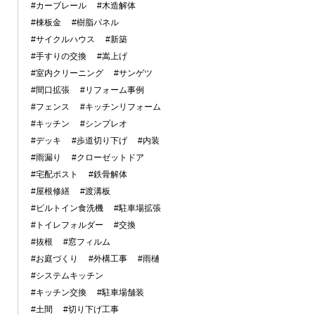
#カーブレール
#木造解体
#棟板金
#樹脂パネル
#サイクルハウス
#新築
#手すりの交換
#嵩上げ
#室内クリーニング
#サンゲツ
#間口拡張
#リフォーム事例
#フェンス
#キッチンリフォーム
#キッチン
#シンプレオ
#デッキ
#歩道切り下げ
#内装
#雨漏り
#クローゼットドア
#宅配ポスト
#鉄骨解体
#屋根修繕
#渡溝板
#ビルトイン食洗機
#駐車場拡張
#トイレフォルダー
#交換
#抜根
#窓フィルム
#お庭づくり
#外構工事
#雨樋
#システムキッチン
#キッチン交換
#駐車場舗装
#土間
#切り下げ工事