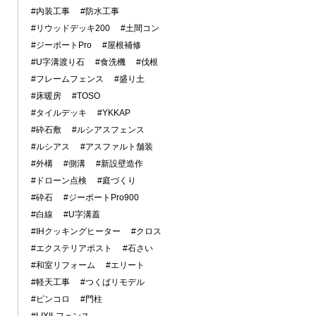
#内装工事
#防水工事
#リウッドデッキ200
#土間コン
#ジーポートPro
#屋根補修
#U字溝渡り石
#食洗機
#伐根
#フレームフェンス
#盛り土
#床暖房
#TOSO
#タイルデッキ
#YKKAP
#砕石敷
#ルシアスフェンス
#ルシアス
#アスファルト舗装
#外構
#側溝
#新設壁造作
#ドローン点検
#庭づくり
#砕石
#ジーポートPro900
#白線
#U字溝蓋
#IHクッキングヒーター
#クロス
#エクステリアポスト
#石さい
#和室リフォーム
#エリート
#軽天工事
#つくばリモデル
#ピンコロ
#門柱