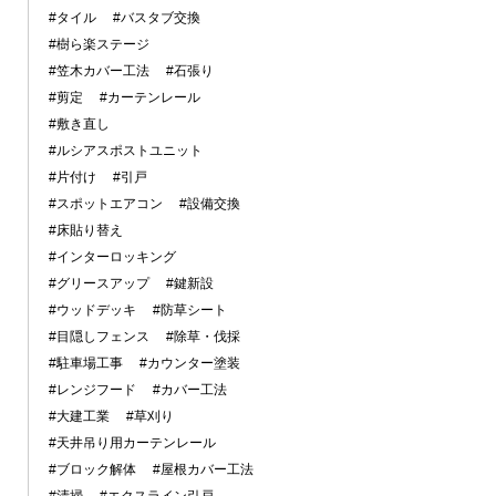
#タイル
#バスタブ交換
#樹ら楽ステージ
#笠木カバー工法
#石張り
#剪定
#カーテンレール
#敷き直し
#ルシアスポストユニット
#片付け
#引戸
#スポットエアコン
#設備交換
#床貼り替え
#インターロッキング
#グリースアップ
#鍵新設
#ウッドデッキ
#防草シート
#目隠しフェンス
#除草・伐採
#駐車場工事
#カウンター塗装
#レンジフード
#カバー工法
#大建工業
#草刈り
#天井吊り用カーテンレール
#ブロック解体
#屋根カバー工法