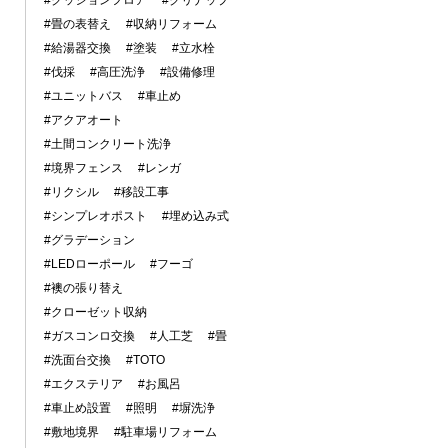
#クッションフロア
#クリナップ
#畳の表替え
#収納リフォーム
#給湯器交換
#塗装
#立水栓
#伐採
#高圧洗浄
#設備修理
#ユニットバス
#車止め
#アクアオート
#土間コンクリート洗浄
#境界フェンス
#レンガ
#リクシル
#移設工事
#シンプレオポスト
#埋め込み式
#グラデーション
#LEDローポール
#フーゴ
#襖の張り替え
#クローゼット収納
#ガスコンロ交換
#人工芝
#畳
#洗面台交換
#TOTO
#エクステリア
#お風呂
#車止め設置
#照明
#塀洗浄
#敷地境界
#駐車場リフォーム