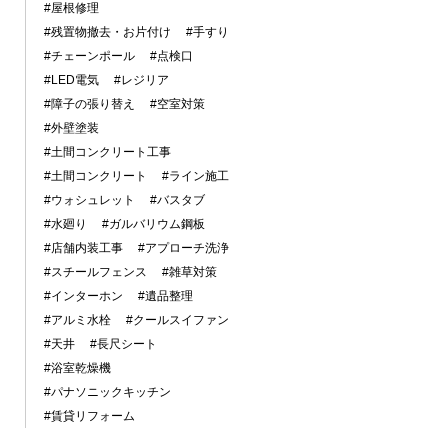
#屋根修理
#残置物撤去・お片付け
#手すり
#チェーンポール
#点検口
#LED電気
#レジリア
#障子の張り替え
#空室対策
#外壁塗装
#土間コンクリート工事
#土間コンクリート
#ライン施工
#ウォシュレット
#バスタブ
#水廻り
#ガルバリウム鋼板
#店舗内装工事
#アプローチ洗浄
#スチールフェンス
#雑草対策
#インターホン
#遺品整理
#アルミ水栓
#クールスイファン
#天井
#長尺シート
#浴室乾燥機
#パナソニックキッチン
#賃貸リフォーム