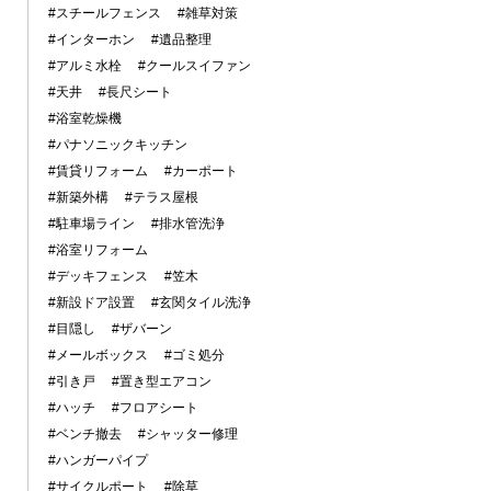
#スチールフェンス
#雑草対策
#インターホン
#遺品整理
#アルミ水栓
#クールスイファン
#天井
#長尺シート
#浴室乾燥機
#パナソニックキッチン
#賃貸リフォーム
#カーポート
#新築外構
#テラス屋根
#駐車場ライン
#排水管洗浄
#浴室リフォーム
#デッキフェンス
#笠木
#新設ドア設置
#玄関タイル洗浄
#目隠し
#ザバーン
#メールボックス
#ゴミ処分
#引き戸
#置き型エアコン
#ハッチ
#フロアシート
#ベンチ撤去
#シャッター修理
#ハンガーパイプ
#サイクルポート
#除草