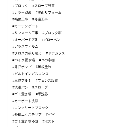
#ブロック
#スロープ設置
#カラー塗装
#洗面リフォーム
#補修工事
#修繕工事
#カーテンゲート
#リフォーム工事
#ブロック塀
#オーバードアS
#グローベン
#ガラスフィルム
#クロスの張り替え
#ドアガラス
#バイク置き場
#コの字棚
#井戸ポンプ
#屋根塗装
#ビルトインガスコンロ
#三協アルミ
#フェンス設置
#洗濯パン
#スロープ
#ゴミ置き場
#手洗器
#カーポート洗浄
#コンクリートブロック
#外構エクステリア
#和室
#ゴミ置き場移設
#ポスト