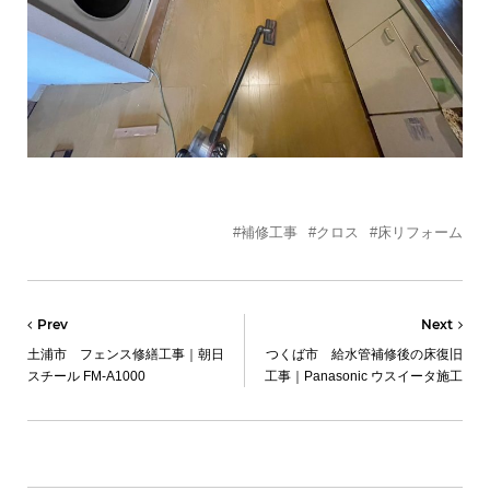
#補修工事
#クロス
#床リフォーム
Prev
Next
土浦市 フェンス修繕工事｜朝日
つくば市 給水管補修後の床復旧
スチール FM-A1000
工事｜Panasonic ウスイータ施工