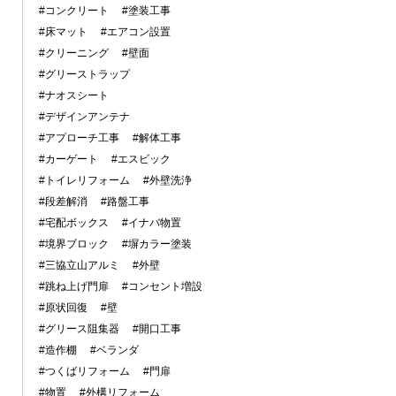
#コンクリート
#塗装工事
#床マット
#エアコン設置
#クリーニング
#壁面
#グリーストラップ
#ナオスシート
#デザインアンテナ
#アプローチ工事
#解体工事
#カーゲート
#エスビック
#トイレリフォーム
#外壁洗浄
#段差解消
#路盤工事
#宅配ボックス
#イナバ物置
#境界ブロック
#塀カラー塗装
#三協立山アルミ
#外壁
#跳ね上げ門扉
#コンセント増設
#原状回復
#壁
#グリース阻集器
#開口工事
#造作棚
#ベランダ
#つくばリフォーム
#門扉
#物置
#外構リフォーム