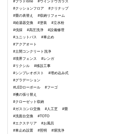
#プラド/one
#ウインドウガラス
#クッションフロア
#クリナップ
#畳の表替え
#収納リフォーム
#給湯器交換
#塗装
#立水栓
#伐採
#高圧洗浄
#設備修理
#ユニットバス
#車止め
#アクアオート
#土間コンクリート洗浄
#境界フェンス
#レンガ
#リクシル
#移設工事
#シンプレオポスト
#埋め込み式
#グラデーション
#LEDローポール
#フーゴ
#襖の張り替え
#クローゼット収納
#ガスコンロ交換
#人工芝
#畳
#洗面台交換
#TOTO
#エクステリア
#お風呂
#車止め設置
#照明
#塀洗浄