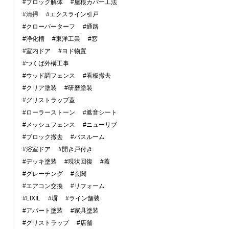
#ブロック解体
#屋根カバー工法
#清掃
#エクスライン引戸
#クローバーターフ
#通路
#浄化槽
#東洋工業
#窓
#室内ドア
#ヨド物置
#つくば外構工事
#ウッド調フェンス
#看板撤去
#クリア塗装
#研磨塗装
#グリストラップ蓋
#ローラーストーン
#遮音シート
#メッシュフェンス
#ニューリブ
#ブロック撤去
#バスルーム
#浴室ドア
#開き戸付き
#デッキ塗装
#現状回復
#蓋
#グレーチング
#玄関
#エアコン交換
#リフォーム
#LIXIL
#塀
#ライン舗装
#アパート塗装
#家具塗装
#グリストラップ
#店舗