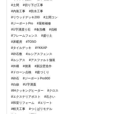
#土間
#切り下げ工事
#内装工事
#防水工事
#リウッドデッキ200
#土間コン
#ジーポートPro
#屋根補修
#U字溝渡り石
#食洗機
#伐根
#フレームフェンス
#盛り土
#床暖房
#TOSO
#タイルデッキ
#YKKAP
#砕石敷
#ルシアスフェンス
#ルシアス
#アスファルト舗装
#外構
#側溝
#新設壁造作
#ドローン点検
#庭づくり
#砕石
#ジーポートPro900
#白線
#U字溝蓋
#IHクッキングヒーター
#クロス
#エクステリアポスト
#石さい
#和室リフォーム
#エリート
#軽天工事
#つくばリモデル