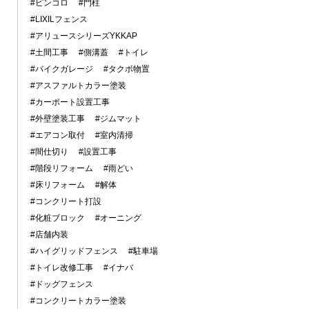
#ピンコロ
#門柱
#LIXILフェンス
#アリュースシリーズYKKAP
#土間工事
#側溝蓋
#トイレ
#バイクガレージ
#タクボ物置
#アスファルトカラー塗装
#カーポート設置工事
#外壁塗装工事
#ジムマット
#エアコン取付
#室内清掃
#間仕切り
#設置工事
#階段リフォーム
#雨どい
#床リフォーム
#解体
#コンクリート打設
#化粧ブロック
#オーニング
#店舗内装
#ハイグリッドフェンス
#駐車場
#トイレ改修工事
#イナバ
#ドッグフェンス
#コンクリートカラー塗装