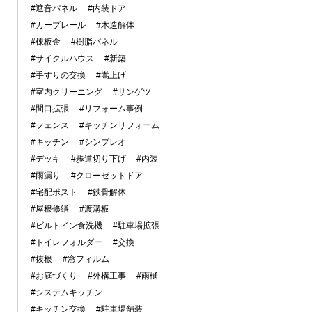
#遮音パネル
#内装ドア
#カーブレール
#木造解体
#棟板金
#樹脂パネル
#サイクルハウス
#新築
#手すりの交換
#嵩上げ
#室内クリーニング
#サンゲツ
#間口拡張
#リフォーム事例
#フェンス
#キッチンリフォーム
#キッチン
#シンプレオ
#デッキ
#歩道切り下げ
#内装
#雨漏り
#クローゼットドア
#宅配ポスト
#鉄骨解体
#屋根修繕
#渡溝板
#ビルトイン食洗機
#駐車場拡張
#トイレフォルダー
#交換
#抜根
#窓フィルム
#お庭づくり
#外構工事
#雨樋
#システムキッチン
#キッチン交換
#駐車場舗装