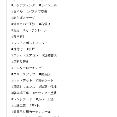
#ルシアフェンス
#ライン工事
#タイル
#バスタブ交換
#樹ら楽ステージ
#笠木カバー工法
#石張り
#剪定
#カーテンレール
#敷き直し
#ルシアスポストユニット
#片付け
#引戸
#スポットエアコン
#設備交換
#床貼り替え
#インターロッキング
#グリースアップ
#鍵新設
#ウッドデッキ
#防草シート
#目隠しフェンス
#除草・伐採
#駐車場工事
#カウンター塗装
#レンジフード
#カバー工法
#大建工業
#草刈り
#天井吊り用カーテンレール