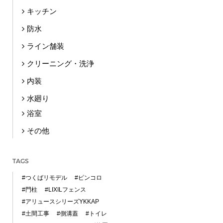
キッチン
防水
ライン舗装
クリーニング・洗浄
内装
水廻り
浴室
その他
TAGS
#つくばリモデル
#ピンコロ
#門柱
#LIXILフェンス
#アリュースシリーズYKKAP
#土間工事
#側溝蓋
#トイレ