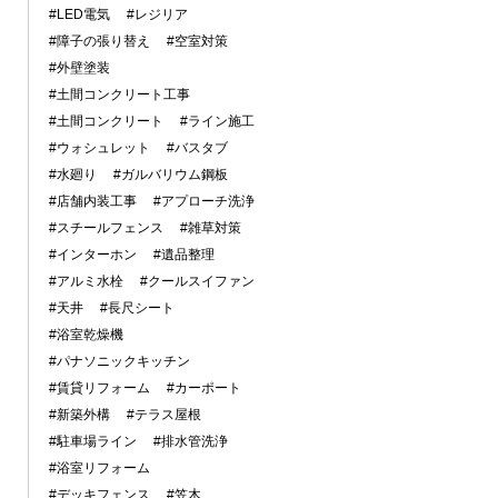
#LED電気
#レジリア
#障子の張り替え
#空室対策
#外壁塗装
#土間コンクリート工事
#土間コンクリート
#ライン施工
#ウォシュレット
#バスタブ
#水廻り
#ガルバリウム鋼板
#店舗内装工事
#アプローチ洗浄
#スチールフェンス
#雑草対策
#インターホン
#遺品整理
#アルミ水栓
#クールスイファン
#天井
#長尺シート
#浴室乾燥機
#パナソニックキッチン
#賃貸リフォーム
#カーポート
#新築外構
#テラス屋根
#駐車場ライン
#排水管洗浄
#浴室リフォーム
#デッキフェンス
#笠木