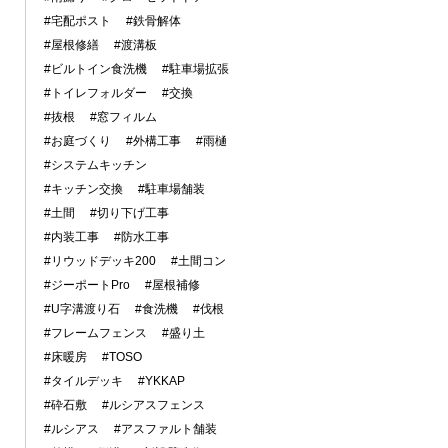
#宅配ポスト
#鉄骨解体
#屋根修繕
#渡溝板
#ビルトイン食洗機
#駐車場拡張
#トイレフォルダー
#交換
#抜根
#窓フィルム
#お庭づくり
#外構工事
#雨樋
#システムキッチン
#キッチン交換
#駐車場舗装
#土間
#切り下げ工事
#内装工事
#防水工事
#リウッドデッキ200
#土間コン
#ジーポートPro
#屋根補修
#U字溝渡り石
#食洗機
#伐根
#フレームフェンス
#盛り土
#床暖房
#TOSO
#タイルデッキ
#YKKAP
#砕石敷
#ルシアスフェンス
#ルシアス
#アスファルト舗装