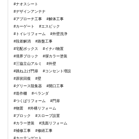
#ナオスシート
#デザインアンテナ
#アプローチ工事
#解体工事
#カーゲート
#エスビック
#トイレリフォーム
#外壁洗浄
#段差解消
#路盤工事
#宅配ボックス
#イナバ物置
#境界ブロック
#塀カラー塗装
#三協立山アルミ
#外壁
#跳ね上げ門扉
#コンセント増設
#原状回復
#壁
#グリース阻集器
#開口工事
#造作棚
#ベランダ
#つくばリフォーム
#門扉
#物置
#外構リフォーム
#ブロック
#スロープ設置
#カラー塗装
#洗面リフォーム
#補修工事
#修繕工事
#カーテンゲート