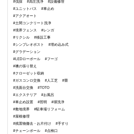
#伐採
#高圧洗浄
#設備修理
#ユニットバス
#車止め
#アクアオート
#土間コンクリート洗浄
#境界フェンス
#レンガ
#リクシル
#移設工事
#シンプレオポスト
#埋め込み式
#グラデーション
#LEDローポール
#フーゴ
#襖の張り替え
#クローゼット収納
#ガスコンロ交換
#人工芝
#畳
#洗面台交換
#TOTO
#エクステリア
#お風呂
#車止め設置
#照明
#塀洗浄
#敷地境界
#駐車場リフォーム
#屋根修理
#残置物撤去・お片付け
#手すり
#チェーンポール
#点検口