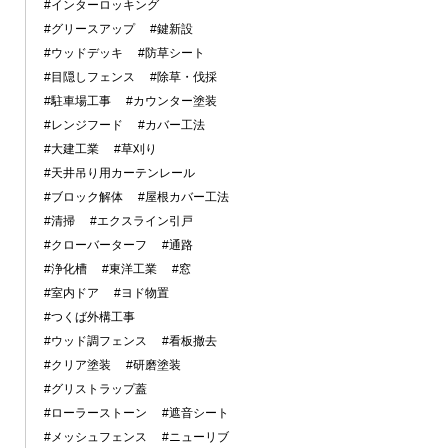
#インターロッキング
#グリースアップ
#鍵新設
#ウッドデッキ
#防草シート
#目隠しフェンス
#除草・伐採
#駐車場工事
#カウンター塗装
#レンジフード
#カバー工法
#大建工業
#草刈り
#天井吊り用カーテンレール
#ブロック解体
#屋根カバー工法
#清掃
#エクスライン引戸
#クローバーターフ
#通路
#浄化槽
#東洋工業
#窓
#室内ドア
#ヨド物置
#つくば外構工事
#ウッド調フェンス
#看板撤去
#クリア塗装
#研磨塗装
#グリストラップ蓋
#ローラーストーン
#遮音シート
#メッシュフェンス
#ニューリブ