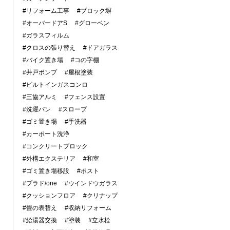
#リフォーム工事
#ブロック塀
#オーバードアS
#グローベン
#ガラスフィルム
#クロスの張り替え
#ドアガラス
#バイク置き場
#コの字棚
#井戸ポンプ
#屋根塗装
#ビルトインガスコンロ
#三協アルミ
#フェンス設置
#洗濯パン
#スロープ
#ゴミ置き場
#手洗器
#カーポート洗浄
#コンクリートブロック
#外構エクステリア
#和室
#ゴミ置き場移設
#ポスト
#プラド/one
#ウインドウガラス
#クッションフロア
#クリナップ
#畳の表替え
#収納リフォーム
#給湯器交換
#塗装
#立水栓