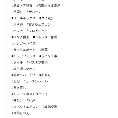
#新設ドア設置
#玄関タイル洗浄
#目隠し
#ザバーン
#メールボックス
#ゴミ処分
#引き戸
#置き型エアコン
#ハッチ
#フロアシート
#ベンチ撤去
#シャッター修理
#ハンガーパイプ
#サイクルポート
#除草
#ルシアフェンス
#ライン工事
#タイル
#バスタブ交換
#樹ら楽ステージ
#笠木カバー工法
#石張り
#剪定
#カーテンレール
#敷き直し
#ルシアスポストユニット
#片付け
#引戸
#スポットエアコン
#設備交換
#床貼り替え