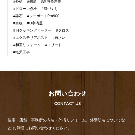
#外構
#側溝
#新設壁造作
#ドローン点検
#庭づくり
#砕石
#ジーポートPro900
#白線
#U字溝蓋
#IHクッキングヒーター
#クロス
#エクステリアポスト
#石さい
#和室リフォーム
#エリート
#軽天工事
お問い合わせ
CONTACT US
住宅・店舗・事務所の内装・外構リフォーム、外壁塗装についてな
ど お気軽にお問い合わせください。