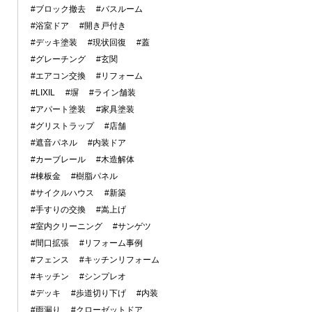
#ブロック撤去
#バスルーム
#浴室ドア
#開き戸付き
#デッキ塗装
#現状回復
#蓋
#グレーチング
#玄関
#エアコン交換
#リフォーム
#LIXIL
#塀
#ライン舗装
#アパート塗装
#家具塗装
#グリストラップ
#店舗
#遮音パネル
#内装ドア
#カーブレール
#木造解体
#棟板金
#樹脂パネル
#サイクルハウス
#新築
#手すりの交換
#嵩上げ
#室内クリーニング
#サンゲツ
#間口拡張
#リフォーム事例
#フェンス
#キッチンリフォーム
#キッチン
#シンプレオ
#デッキ
#歩道切り下げ
#内装
#雨漏り
#クローゼットドア